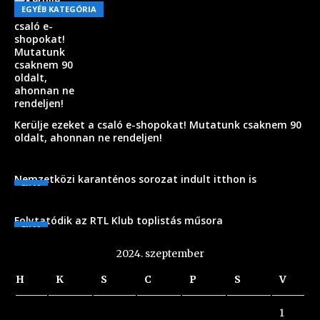
EGYÉB KATEGÓRIA
Kerülje ezeket a csaló e-shopokat! Mutatunk csaknem 90
oldalt, ahonnan ne rendeljen!
Nemzetközi karanténos sorozat indult itthon is
FILM
Folytatódik az RTL Klub toplistás műsora
FILM
2024. szeptember
H
K
S
C
P
S
V
1