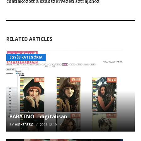
csatlakozott a szakszervezeti sztrájkhoz
RELATED ARTICLES
EGYÉB KATEGÓRIA
BARÁTNŐ – digitálisan
BY
HIRKERESÖ
2025.12.19.