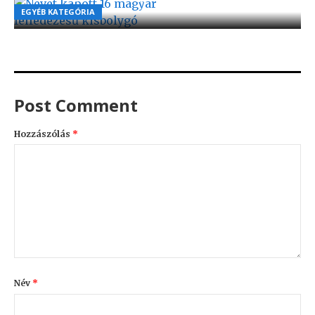
EGYÉB KATEGÓRIA
EGYÉB KATEGÓRIA
EGYÉB KATEGÓRIA
BY
2021.08.08.
Post Comment
Hozzászólás
*
Név
*