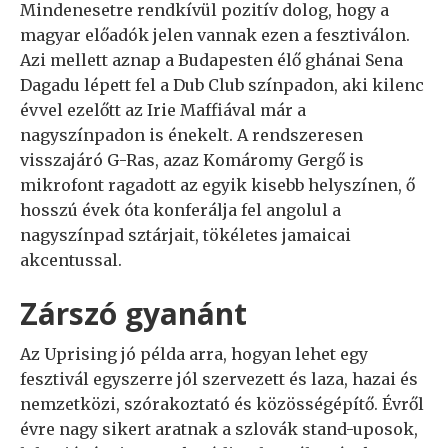
Mindenesetre rendkívül pozitív dolog, hogy a
magyar előadók jelen vannak ezen a fesztiválon.
Azi mellett aznap a Budapesten élő ghánai Sena
Dagadu lépett fel a Dub Club színpadon, aki kilenc
évvel ezelőtt az Irie Maffiával már a
nagyszínpadon is énekelt. A rendszeresen
visszajáró G-Ras, azaz Komáromy Gergő is
mikrofont ragadott az egyik kisebb helyszínen, ő
hosszú évek óta konferálja fel angolul a
nagyszínpad sztárjait, tökéletes jamaicai
akcentussal.
Zárszó gyanánt
Az Uprising jó példa arra, hogyan lehet egy
fesztivál egyszerre jól szervezett és laza, hazai és
nemzetközi, szórakoztató és közösségépítő. Évről
évre nagy sikert aratnak a szlovák stand-uposok,