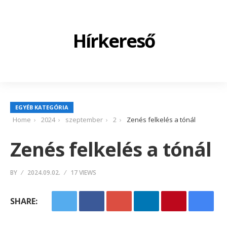
Hírkereső
EGYÉB KATEGÓRIA
Home
2024
szeptember
2
Zenés felkelés a tónál
Zenés felkelés a tónál
BY
2024.09.02.
17 VIEWS
SHARE: