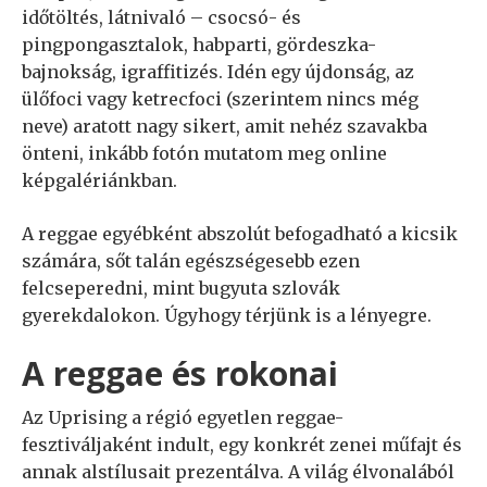
időtöltés, látnivaló – csocsó- és
pingpongasztalok, habparti, gördeszka-
bajnokság, igraffitizés. Idén egy újdonság, az
ülőfoci vagy ketrecfoci (szerintem nincs még
neve) aratott nagy sikert, amit nehéz szavakba
önteni, inkább fotón mutatom meg online
képgalériánkban.
A reggae egyébként abszolút befogadható a kicsik
számára, sőt talán egészségesebb ezen
felcseperedni, mint bugyuta szlovák
gyerekdalokon. Úgyhogy térjünk is a lényegre.
A reggae és rokonai
Az Uprising a régió egyetlen reggae-
fesztiváljaként indult, egy konkrét zenei műfajt és
annak alstílusait prezentálva. A világ élvonalából