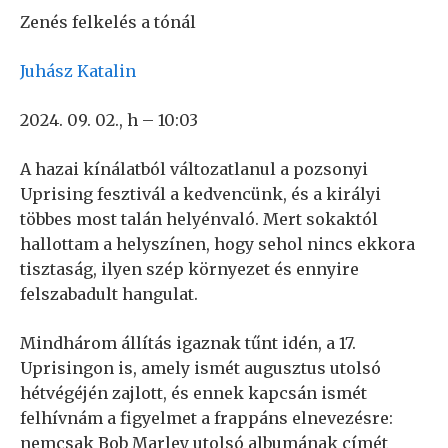
Zenés felkelés a tónál
Juhász Katalin
2024. 09. 02., h – 10:03
A hazai kínálatból változatlanul a pozsonyi
Uprising fesztivál a kedvencünk, és a királyi
többes most talán helyénvaló. Mert sokaktól
hallottam a helyszínen, hogy sehol nincs ekkora
tisztaság, ilyen szép környezet és ennyire
felszabadult hangulat.
Mindhárom állítás igaznak tűnt idén, a 17.
Uprisingon is, amely ismét augusztus utolsó
hétvégéjén zajlott, és ennek kapcsán ismét
felhívnám a figyelmet a frappáns elnevezésre:
nemcsak Bob Marley utolsó albumának címét