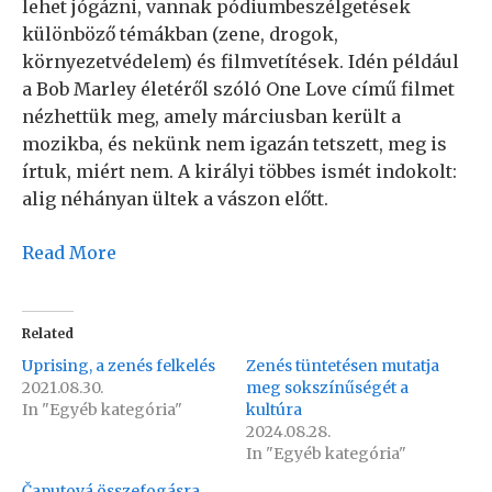
lehet jógázni, vannak pódiumbeszélgetések
különböző témákban (zene, drogok,
környezetvédelem) és filmvetítések. Idén például
a Bob Marley életéről szóló One Love című filmet
nézhettük meg, amely márciusban került a
mozikba, és nekünk nem igazán tetszett, meg is
írtuk, miért nem. A királyi többes ismét indokolt:
alig néhányan ültek a vászon előtt.
Read More
Related
Uprising, a zenés felkelés
Zenés tüntetésen mutatja
2021.08.30.
meg sokszínűségét a
In "Egyéb kategória"
kultúra
2024.08.28.
In "Egyéb kategória"
Čaputová összefogásra