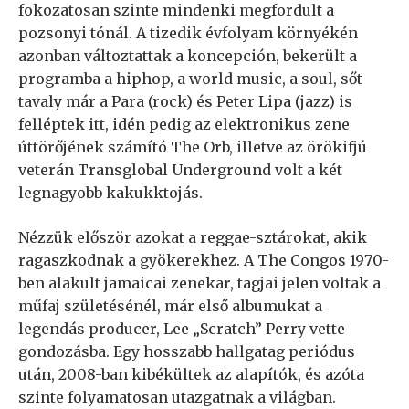
fokozatosan szinte mindenki megfordult a
pozsonyi tónál. A tizedik évfolyam környékén
azonban változtattak a koncepción, bekerült a
programba a hiphop, a world music, a soul, sőt
tavaly már a Para (rock) és Peter Lipa (jazz) is
felléptek itt, idén pedig az elektronikus zene
úttörőjének számító The Orb, illetve az örökifjú
veterán Transglobal Underground volt a két
legnagyobb kakukktojás.
Nézzük először azokat a reggae-sztárokat, akik
ragaszkodnak a gyökerekhez. A The Congos 1970-
ben alakult jamaicai zenekar, tagjai jelen voltak a
műfaj születésénél, már első albumukat a
legendás producer, Lee „Scratch” Perry vette
gondozásba. Egy hosszabb hallgatag periódus
után, 2008-ban kibékültek az alapítók, és azóta
szinte folyamatosan utazgatnak a világban.