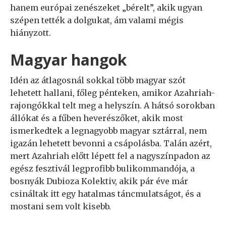
hanem európai zenészeket „bérelt”, akik ugyan
szépen tették a dolgukat, ám valami mégis
hiányzott.
Magyar hangok
Idén az átlagosnál sokkal több magyar szót
lehetett hallani, főleg pénteken, amikor Azahriah-
rajongókkal telt meg a helyszín. A hátsó sorokban
állókat és a fűben heverészőket, akik most
ismerkedtek a legnagyobb magyar sztárral, nem
igazán lehetett bevonni a csápolásba. Talán azért,
mert Azahriah előtt lépett fel a nagyszínpadon az
egész fesztivál legprofibb bulikommandója, a
bosnyák Dubioza Kolektiv, akik pár éve már
csináltak itt egy hatalmas táncmulatságot, és a
mostani sem volt kisebb.