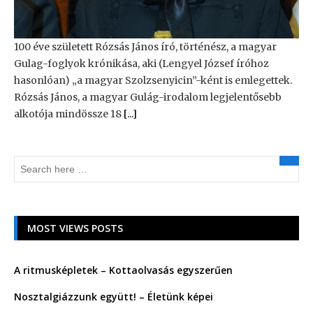
100 éve született Rózsás János író, történész, a magyar
Gulag-foglyok krónikása, aki (Lengyel József íróhoz
hasonlóan) „a magyar Szolzsenyicin”-ként is emlegettek.
Rózsás János, a magyar Gulág-irodalom legjelentősebb
alkotója mindössze 18
[...]
MOST VIEWS POSTS
A ritmusképletek – Kottaolvasás egyszerűen
Nosztalgiázzunk együtt! – Életünk képei