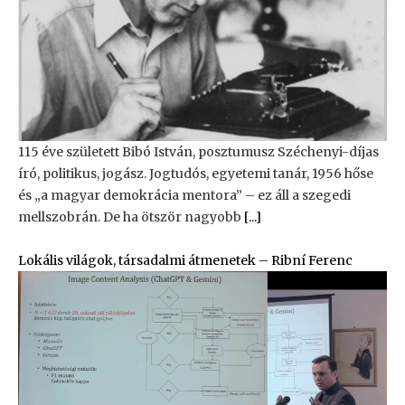
115 éve született Bibó István, posztumusz Széchenyi-díjas
író, politikus, jogász. Jogtudós, egyetemi tanár, 1956 hőse
és „a magyar demokrácia mentora” – ez áll a szegedi
mellszobrán. De ha ötször nagyobb
[...]
Lokális világok, társadalmi átmenetek – Ribní Ferenc