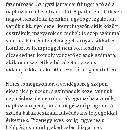
fazonírozás. Az igazi jamaicai fílinget a tó adja,
napközben lehet strandolni. A part menti büfések
nagyot kaszálnak ilyenkor, úgyhogy izgatottan
várják a kb. nyolcezer kempingezőt, akik között
osztrákok, magyarok és csehek is szép számmal
vannak. Fürdési lehetőséggel, árnyas fákkal és
komfortos kempinggel nem sok fesztivál
dicsekedhet, komoly vonzerő ez azok számára,
akik nem szeretik a hétvégét egy zajos
vidámparkká alakított mezőn álldogálva tölteni.
Nincs tömegnyomor, a vendégsereg szépen
eloszlik a placcon, a színpadok közel vannak
egymáshoz, de nem úsznak egymásba a zenék,
napközben pedig sok a kiegészítő program. A
szülők babakocsikkal, fülvédős kis totyogókkal
érkeznek. Tizenegy éves korig ingyenes a
belépés, és mindig akad valami izgalmas