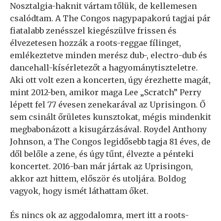
Nosztalgia-haknit vártam tőlük, de kellemesen
csalódtam. A The Congos nagypapakorú tagjai pár
fiatalabb zenésszel kiegészülve frissen és
élvezetesen hozzák a roots-reggae fílinget,
emlékeztetve minden merész dub-, electro-dub és
dancehall-kísérletezőt a hagyománytiszteletre.
Aki ott volt ezen a koncerten, úgy érezhette magát,
mint 2012-ben, amikor maga Lee „Scratch” Perry
lépett fel 77 évesen zenekarával az Uprisingon. Ő
sem csinált őrületes kunsztokat, mégis mindenkit
megbabonázott a kisugárzásával. Roydel Anthony
Johnson, a The Congos legidősebb tagja 81 éves, de
dől belőle a zene, és úgy tűnt, élvezte a pénteki
koncertet. 2016-ban már jártak az Uprisingon,
akkor azt hittem, először és utoljára. Boldog
vagyok, hogy ismét láthattam őket.
És nincs ok az aggodalomra, mert itt a roots-