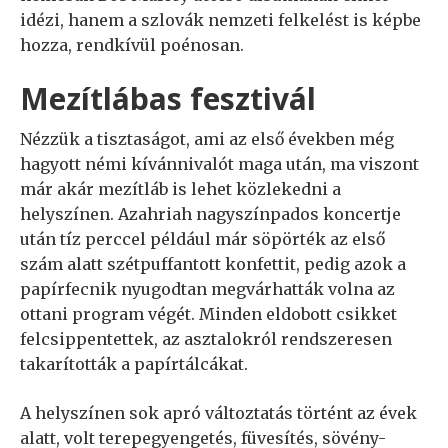
idézi, hanem a szlovák nemzeti felkelést is képbe
hozza, rendkívül poénosan.
Mezítlábas fesztivál
Nézzük a tisztaságot, ami az első években még
hagyott némi kívánnivalót maga után, ma viszont
már akár mezítláb is lehet közlekedni a
helyszínen. Azahriah nagyszínpados koncertje
után tíz perccel például már söpörték az első
szám alatt szétpuffantott konfettit, pedig azok a
papírfecnik nyugodtan megvárhatták volna az
ottani program végét. Minden eldobott csikket
felcsippentettek, az asztalokról rendszeresen
takarították a papírtálcákat.
A helyszínen sok apró változtatás történt az évek
alatt, volt terepegyengetés, füvesítés, sövény-