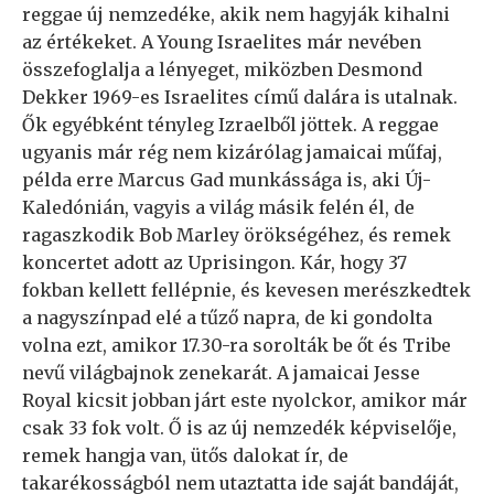
reggae új nemzedéke, akik nem hagyják kihalni
az értékeket. A Young Israelites már nevében
összefoglalja a lényeget, miközben Desmond
Dekker 1969-es Israelites című dalára is utalnak.
Ők egyébként tényleg Izraelből jöttek. A reggae
ugyanis már rég nem kizárólag jamaicai műfaj,
példa erre Marcus Gad munkássága is, aki Új-
Kaledónián, vagyis a világ másik felén él, de
ragaszkodik Bob Marley örökségéhez, és remek
koncertet adott az Uprisingon. Kár, hogy 37
fokban kellett fellépnie, és kevesen merészkedtek
a nagyszínpad elé a tűző napra, de ki gondolta
volna ezt, amikor 17.30-ra sorolták be őt és Tribe
nevű világbajnok zenekarát. A jamaicai Jesse
Royal kicsit jobban járt este nyolckor, amikor már
csak 33 fok volt. Ő is az új nemzedék képviselője,
remek hangja van, ütős dalokat ír, de
takarékosságból nem utaztatta ide saját bandáját,