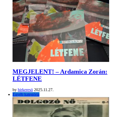
MEGJELENT! – Ardamica Zorán:
LÉTFENE
by
hirkeresö
2025.11.27.
Egyéb kategória