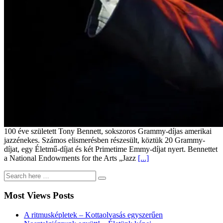
100 éve született Tony Bennett, sokszoros Grammy-díjas amerikai
jazzénekes. Számos elismerésben részesült, köztük 20 Grammy-
díjat, egy Életmű-díjat és két Primetime Emmy-díjat nyert. Bennettet
a National Endowments for the Arts „Jazz
[...]
Most Views Posts
A ritmusképletek – Kottaolvasás egyszerűen