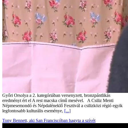
Győri Orsolya a 2. kategóriában versenyzett, bronzpántlikás
eredményt ért el A rest macska című mesével. A Csiliz Menti
Népmesemondó és Népdaléneklő Fesztivál a csilizközi régió egyik
legfontosabb kulturális eseménye,
[...]
Tony Bennett, aki San Franciscóban hagyta a szívét