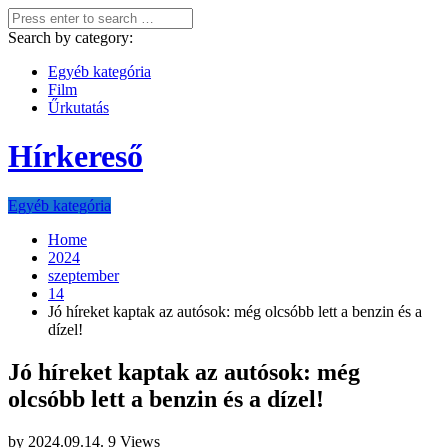
Search by category:
Egyéb kategória
Film
Űrkutatás
Hírkereső
Egyéb kategória
Home
2024
szeptember
14
Jó híreket kaptak az autósok: még olcsóbb lett a benzin és a
dízel!
Jó híreket kaptak az autósok: még
olcsóbb lett a benzin és a dízel!
by
2024.09.14.
9 Views