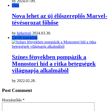
by
2024.07.09.
Film
Nova lehet az új élőszereplős Marvel-
tévésorozat főhőse
by
hirkeresö
2024.03.30.
Egyéb kategória
Színes fényekben pompázik a
Monostori híd a ritka betegségek
világnapja alkalmából
by
2022.02.28.
Post Comment
Hozzászólás
*