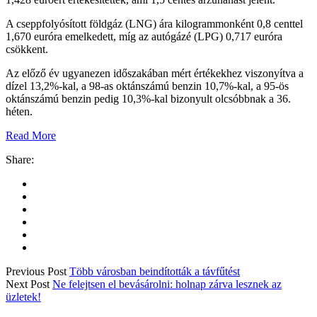
A cseppfolyósított földgáz (LNG) ára kilogrammonként 0,8 centtel
1,670 euróra emelkedett, míg az autógázé (LPG) 0,717 euróra
csökkent.
Az előző év ugyanezen időszakában mért értékekhez viszonyítva a
dízel 13,2%-kal, a 98-as oktánszámú benzin 10,7%-kal, a 95-ös
oktánszámú benzin pedig 10,3%-kal bizonyult olcsóbbnak a 36.
héten.
Read More
Share:
Previous Post
Több városban beindították a távfűtést
Next Post
Ne felejtsen el bevásárolni: holnap zárva lesznek az
üzletek!