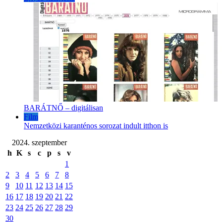
BARÁTNŐ – digitálisan
Film
Nemzetközi karanténos sorozat indult itthon is
2024. szeptember
h
K
s
c
p
s
v
1
2
3
4
5
6
7
8
9
10
11
12
13
14
15
16
17
18
19
20
21
22
23
24
25
26
27
28
29
30