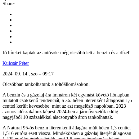
Share:
Jó híreket kaptak az autósok: még olcsóbb lett a benzin és a dízel!
Kulcsár Péter
2024. 09. 14., szo – 09:17
Olcsóbban tankolhatunk a töltőállomásokon.
A benzin és a gázolaj ára immáron két egymást követő hónapban
mutatott csökkenő tendenciát, a 36. héten literenként átlagosan 1,6
centtel került kevesebbe, mint az azt megelőző napokban. 2023
azonos időszakához képest 2024-ben a járművezetők eddig
nagyjából 10 százalékkal alacsonyabb áron tankolhattak.
A Natural 95-ös benzin literenkénti átlagára múlt héten 1,3 centtel
1,516 euróra esett vissza. Mindeközben a gázolaj literjét átlagosan
1,428 euróért értékesítették, ami 1,5 centes árzuhanást jelent.