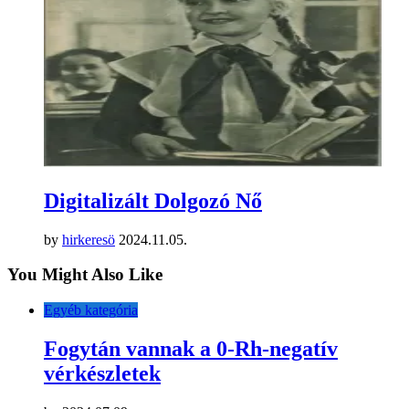
Digitalizált Dolgozó Nő
by
hirkeresö
2024.11.05.
You Might Also Like
Egyéb kategória
Fogytán vannak a 0-Rh-negatív
vérkészletek