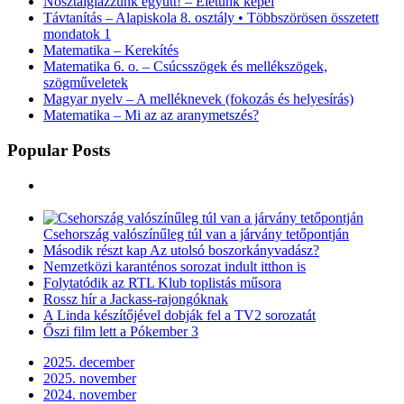
Nosztalgiázzunk együtt! – Életünk képei
Távtanítás – Alapiskola 8. osztály • Többszörösen összetett
mondatok 1
Matematika – Kerekítés
Matematika 6. o. – Csúcsszögek és mellékszögek,
szögműveletek
Magyar nyelv – A melléknevek (fokozás és helyesírás)
Matematika – Mi az az aranymetszés?
Popular Posts
Csehország valószínűleg túl van a járvány tetőpontján
Második részt kap Az utolsó boszorkányvadász?
Nemzetközi karanténos sorozat indult itthon is
Folytatódik az RTL Klub toplistás műsora
Rossz hír a Jackass-rajongóknak
A Linda készítőjével dobják fel a TV2 sorozatát
Őszi film lett a Pókember 3
2025. december
2025. november
2024. november