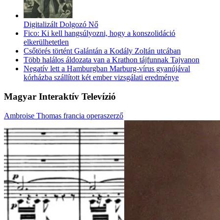
Digitalizált Dolgozó Nő
Fico: Ki kell hangsúlyozni, hogy a konszolidáció
elkerülhetetlen
Csőtörés történt Galántán a Kodály Zoltán utcában
Több halálos áldozata van a Krathon tájfunnak Tajvanon
Negatív lett a Hamburgban Marburg-vírus gyanújával
kórházba szállított két ember vizsgálati eredménye
Magyar Interaktív Televízió
Ambroise Thomas francia operaszerző