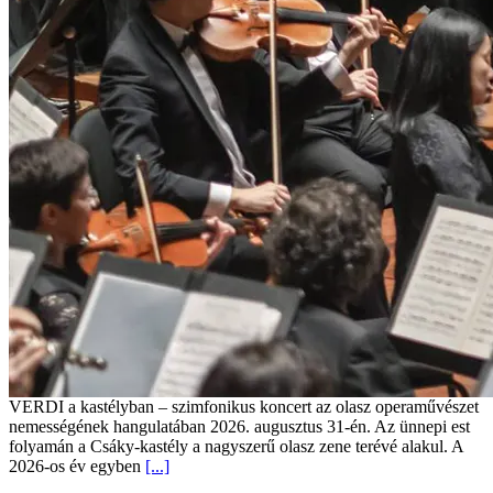
VERDI a kastélyban – szimfonikus koncert az olasz operaművészet
nemességének hangulatában 2026. augusztus 31-én. Az ünnepi est
folyamán a Csáky-kastély a nagyszerű olasz zene terévé alakul. A
2026-os év egyben
[...]