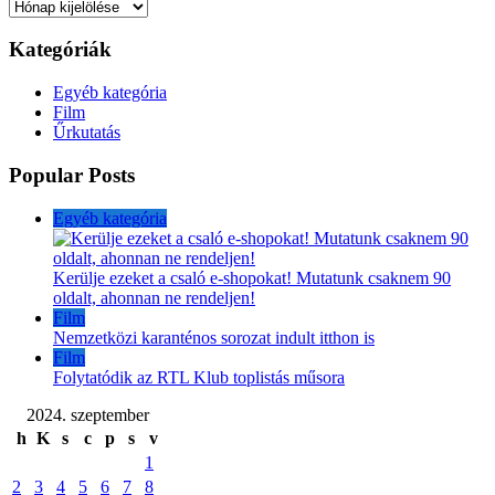
Archívum
Kategóriák
Egyéb kategória
Film
Űrkutatás
Popular Posts
Egyéb kategória
Kerülje ezeket a csaló e-shopokat! Mutatunk csaknem 90
oldalt, ahonnan ne rendeljen!
Film
Nemzetközi karanténos sorozat indult itthon is
Film
Folytatódik az RTL Klub toplistás műsora
2024. szeptember
h
K
s
c
p
s
v
1
2
3
4
5
6
7
8