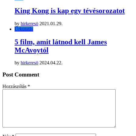
King Kong is kap egy tévésorozatot
by
hirkeresö
2021.01.29.
Űrkutatás
5 film, amit látnod kell James
McAvoytól
by
hirkeresö
2024.04.22.
Post Comment
Hozzászólás
*