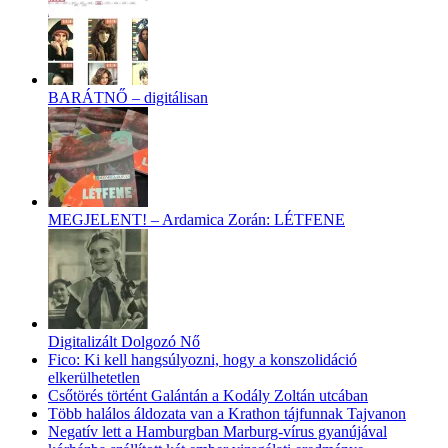
BARÁTNŐ – digitálisan
MEGJELENT! – Ardamica Zorán: LÉTFENE
Digitalizált Dolgozó Nő
Fico: Ki kell hangsúlyozni, hogy a konszolidáció
elkerülhetetlen
Csőtörés történt Galántán a Kodály Zoltán utcában
Több halálos áldozata van a Krathon tájfunnak Tajvanon
Negatív lett a Hamburgban Marburg-vírus gyanújával