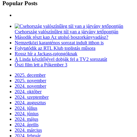
Popular Posts
Csehország valószínűleg túl van a járvány tetőpontján
Második részt kap Az utolsó boszorkányvadász?
Nemzetközi karanténos sorozat indult itthon is
Folytatódik az RTL Klub toplistás műsora
Rossz hír a Jackass-rajongóknak
A Linda készítőjével dobják fel a TV2 sorozatát
Őszi film lett a Pókember 3
2025. december
2025. november
2024. november
2024. október
2024. szeptember
2024. augusztus
2024. július
2024. június
2024. május
2024. április
2024. március
2024. február