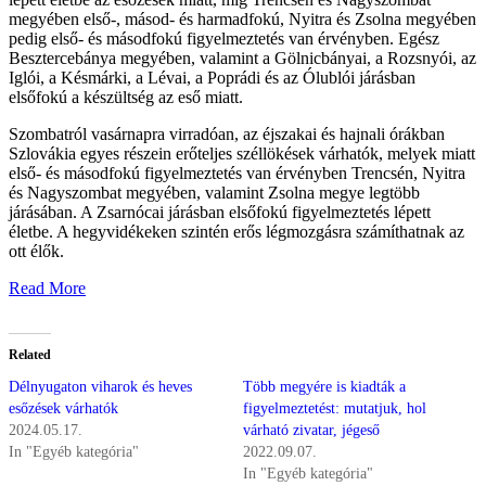
megyében első-, másod- és harmadfokú, Nyitra és Zsolna megyében
pedig első- és másodfokú figyelmeztetés van érvényben. Egész
Besztercebánya megyében, valamint a Gölnicbányai, a Rozsnyói, az
Iglói, a Késmárki, a Lévai, a Poprádi és az Ólublói járásban
elsőfokú a készültség az eső miatt.
Szombatról vasárnapra virradóan, az éjszakai és hajnali órákban
Szlovákia egyes részein erőteljes széllökések várhatók, melyek miatt
első- és másodfokú figyelmeztetés van érvényben Trencsén, Nyitra
és Nagyszombat megyében, valamint Zsolna megye legtöbb
járásában. A Zsarnócai járásban elsőfokú figyelmeztetés lépett
életbe. A hegyvidékeken szintén erős légmozgásra számíthatnak az
ott élők.
Read More
Related
Délnyugaton viharok és heves
Több megyére is kiadták a
esőzések várhatók
figyelmeztetést: mutatjuk, hol
2024.05.17.
várható zivatar, jégeső
In "Egyéb kategória"
2022.09.07.
In "Egyéb kategória"