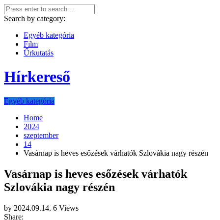
Search by category:
Egyéb kategória
Film
Űrkutatás
Hírkereső
Egyéb kategória
Home
2024
szeptember
14
Vasárnap is heves esőzések várhatók Szlovákia nagy részén
Vasárnap is heves esőzések várhatók
Szlovákia nagy részén
by
2024.09.14.
6 Views
Share: