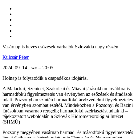
Vasárnap is heves esőzések várhatók Szlovákia nagy részén
Kulcsár Péter
2024. 09. 14., szo – 20:05
Holnap is folytatódik a csapadékos időjárás.
A Malackai, Szenicei, Szakolcai és Miavai járásokban továbbra is
harmadfokú figyelmeztetés van érvényben az esőzések és áradások
miatt. Pozsonyban szintén harmadfokú árvízvédelmi figyelmeztetés
van érvényben szombat estétől. Mindeközben a Pozsonyi és Bazini
járásokban vasárnap reggelig harmadfokú szélriasztást adtak ki –
tájekoztatott weboldalán a Szlovák Hidrometeorológiai Intézet
(SHMÚ)
Pozsony megyében vasárnap harmad- és másodfokú figyelmeztetés
lépett életbe az esőzések miatt, míg Trencsén és Nagyszombat