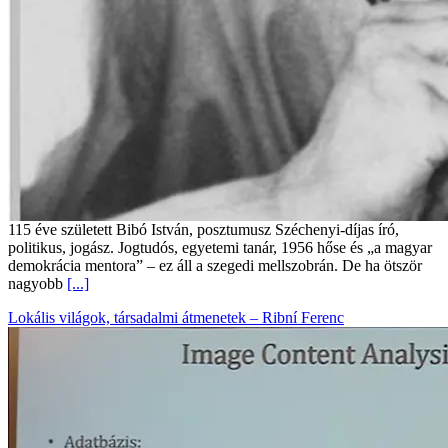
115 éve született Bibó István, posztumusz Széchenyi-díjas író,
politikus, jogász. Jogtudós, egyetemi tanár, 1956 hőse és „a magyar
demokrácia mentora” – ez áll a szegedi mellszobrán. De ha ötször
nagyobb
[...]
Lokális világok, társadalmi átmenetek – Ribní Ferenc