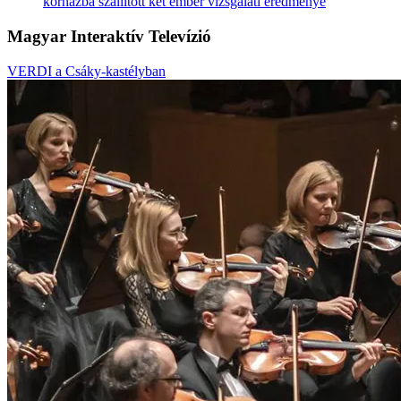
kórházba szállított két ember vizsgálati eredménye
Magyar Interaktív Televízió
VERDI a Csáky-kastélyban