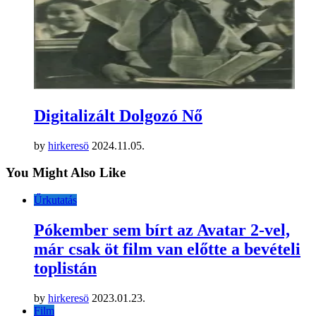
Digitalizált Dolgozó Nő
by
hirkeresö
2024.11.05.
You Might Also Like
Űrkutatás
Pókember sem bírt az Avatar 2-vel,
már csak öt film van előtte a bevételi
toplistán
by
hirkeresö
2023.01.23.
Film