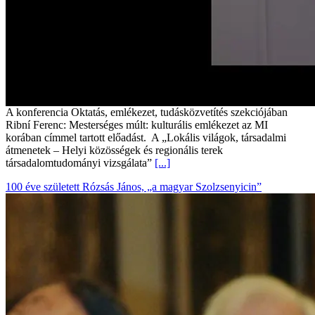
A konferencia Oktatás, emlékezet, tudásközvetítés szekciójában
Ribní Ferenc: Mesterséges múlt: kulturális emlékezet az MI
korában címmel tartott előadást. A „Lokális világok, társadalmi
átmenetek – Helyi közösségek és regionális terek
társadalomtudományi vizsgálata”
[...]
100 éve született Rózsás János, „a magyar Szolzsenyicin”