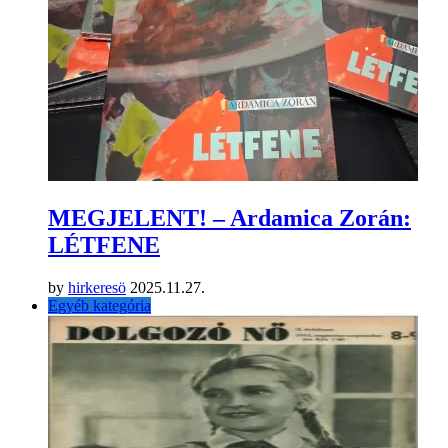
MEGJELENT! – Ardamica Zorán:
LÉTFENE
by
hirkeresö
2025.11.27.
Egyéb kategória