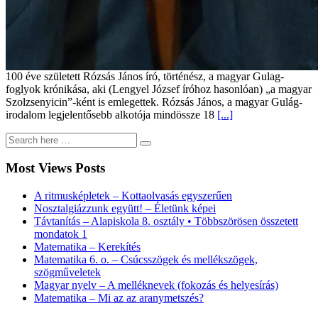
100 éve született Rózsás János író, történész, a magyar Gulag-
foglyok krónikása, aki (Lengyel József íróhoz hasonlóan) „a magyar
Szolzsenyicin”-ként is emlegettek. Rózsás János, a magyar Gulág-
irodalom legjelentősebb alkotója mindössze 18
[...]
Most Views Posts
A ritmusképletek – Kottaolvasás egyszerűen
Nosztalgiázzunk együtt! – Életünk képei
Távtanítás – Alapiskola 8. osztály • Többszörösen összetett
mondatok 1
Matematika – Kerekítés
Matematika 6. o. – Csúcsszögek és mellékszögek,
szögműveletek
Magyar nyelv – A melléknevek (fokozás és helyesírás)
Matematika – Mi az az aranymetszés?