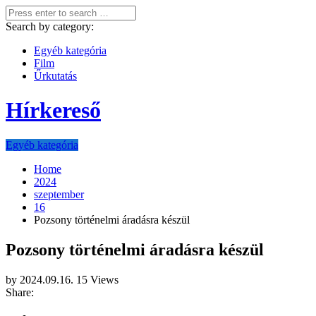
Search by category:
Egyéb kategória
Film
Űrkutatás
Hírkereső
Egyéb kategória
Home
2024
szeptember
16
Pozsony történelmi áradásra készül
Pozsony történelmi áradásra készül
by
2024.09.16.
15 Views
Share: