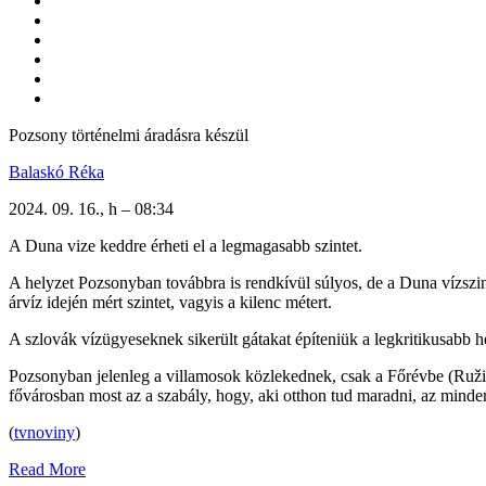
Pozsony történelmi áradásra készül
Balaskó Réka
2024. 09. 16., h – 08:34
A Duna vize keddre érheti el a legmagasabb szintet.
A helyzet Pozsonyban továbbra is rendkívül súlyos, de a Duna vízszint
árvíz idején mért szintet, vagyis a kilenc métert.
A szlovák vízügyeseknek sikerült gátakat építeniük a legkritikusabb he
Pozsonyban jelenleg a villamosok közlekednek, csak a Főrévbe (Ružino
fővárosban most az a szabály, hogy, aki otthon tud maradni, az mind
(
tvnoviny
)
Read More