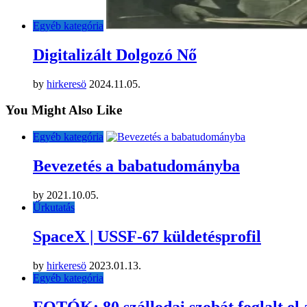
Egyéb kategória
Digitalizált Dolgozó Nő
by
hirkeresö
2024.11.05.
You Might Also Like
Egyéb kategória
Bevezetés a babatudományba
by
2021.10.05.
Űrkutatás
SpaceX | USSF-67 küldetésprofil
by
hirkeresö
2023.01.13.
Egyéb kategória
FOTÓK: 80 szállodai szobát foglalt e