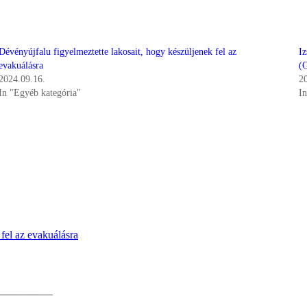
Dévényújfalu figyelmeztette lakosait, hogy készüljenek fel az
Iz
evakuálásra
(
2024.09.16.
2
In "Egyéb kategória"
I
fel az evakuálásra