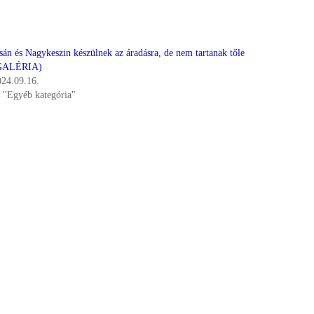
sán és Nagykeszin készülnek az áradásra, de nem tartanak tőle
GALÉRIA)
024.09.16.
n "Egyéb kategória"