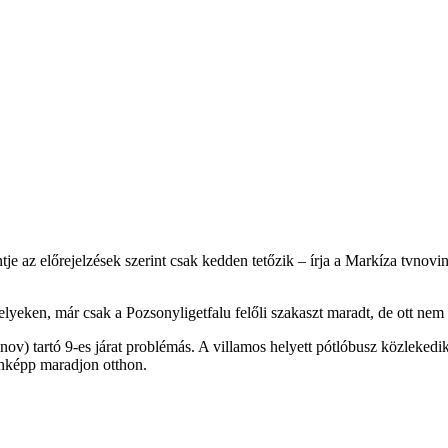
je az előrejelzések szerint csak kedden tetőzik – írja a Markíza tvnovi
lyeken, már csak a Pozsonyligetfalu felőli szakaszt maradt, de ott nem 
v) tartó 9-es járat problémás. A villamos helyett pótlóbusz közlekedik
enképp maradjon otthon.