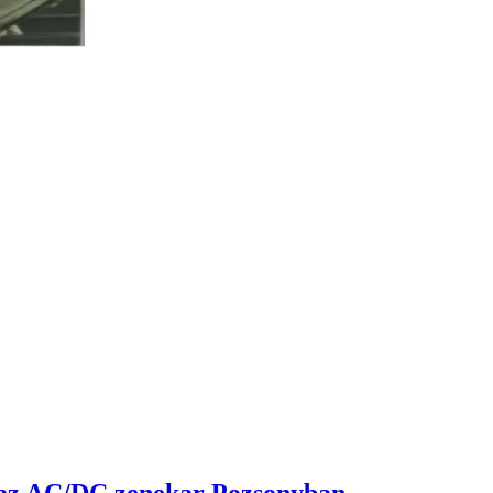
l az AC/DC zenekar Pozsonyban