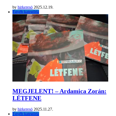
by
hirkeresö
2025.12.19.
Egyéb kategória
MEGJELENT! – Ardamica Zorán:
LÉTFENE
by
hirkeresö
2025.11.27.
Egyéb kategória