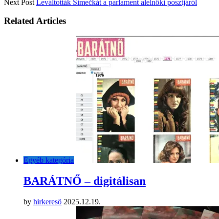
Next Post
Leváltották Šimečkát a parlament alelnöki posztjáról
Related Articles
Egyéb kategória
BARÁTNŐ – digitálisan
by
hirkeresö
2025.12.19.