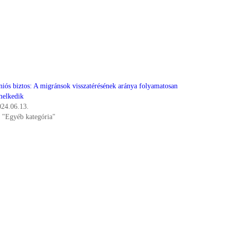
niós biztos: A migránsok visszatérésének aránya folyamatosan
melkedik
024.06.13.
n "Egyéb kategória"