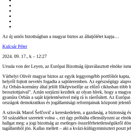
Az új uniós bizottságban a magyar biztos az állatjólétet kapja…
Kulcsár Péter
2024. 09. 17., k – 12:27
Ursula von der Leyen, az Európai Bizottság újraválasztott elnöke ismert
Várhelyi Olivér magyar biztos az egyik leggyengébb portfóliót kapta, kon
helyről fojtott nevetés fogadta a sajtóteremben. Az egészségügy alapv
Az Orbán-kormány által jelölt főképviselője az előző ciklusban több bo
beosztottjaival”. Aztán sorjázni kezdtek az olyan hírek, hogy a magyar
gyanúra Orbán a saját kijelentéseivel még rá is ráerősített. Az Európ
országok demokratikus és jogállamisági reformjainak központi jelentő
A szlovák Maroš Šefčovič a kereskedelem, a gazdaság, a biztonság és
50 százalékot szeretett volna -, ezt úgy próbálta ellensúlyozni az elnö
hallgat meg: a jogi bizottság az esetleges összeférhetetlenségükről dön
tagállamból jön. Kallas mellett – aki a kvázi-külügyminiszteri poszt j