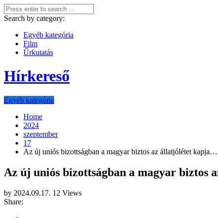
Search by category:
Egyéb kategória
Film
Űrkutatás
Hírkereső
Egyéb kategória
Home
2024
szeptember
17
Az új uniós bizottságban a magyar biztos az állatjólétet kapja…
Az új uniós bizottságban a magyar biztos a
by
2024.09.17.
12 Views
Share: