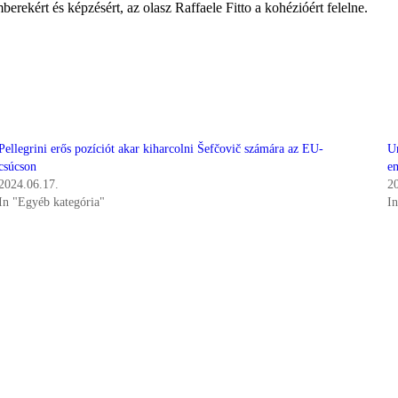
berekért és képzésért, az olasz Raffaele Fitto a kohézióért felelne.
Pellegrini erős pozíciót akar kiharcolni Šefčovič számára az EU-
U
csúcson
e
2024.06.17.
2
In "Egyéb kategória"
I