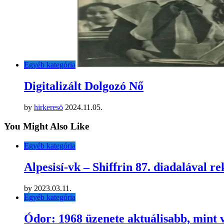
Egyéb kategória
Digitalizált Dolgozó Nő
by
hirkeresö
2024.11.05.
You Might Also Like
Egyéb kategória
Alpesisí-vk – Shiffrin 87. diadalával r
by
2023.03.11.
Egyéb kategória
Ódor: 1968 üzenete aktuálisabb, mint 