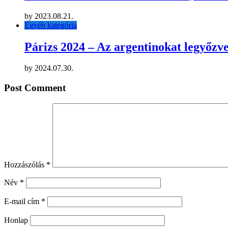
by
2023.08.21.
Egyéb kategória
Párizs 2024 – Az argentinokat legyőzve 
by
2024.07.30.
Post Comment
Hozzászólás
*
Név
*
E-mail cím
*
Honlap