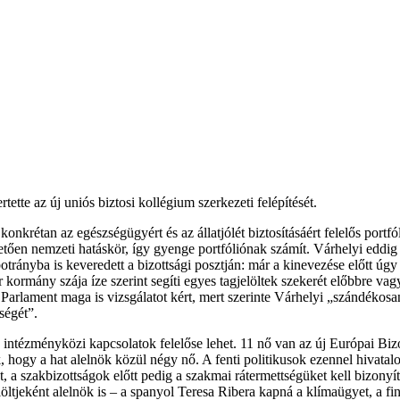
ette az új uniós biztosi kollégium szerkezeti felépítését.
krétan az egészségügyért és az állatjólét biztosításáért felelős portfóli
etően nemzeti hatáskör, így gyenge portfóliónak számít. Várhelyi eddig
trányba is keveredett a bizottsági posztján: már a kinevezése előtt úgy
 kormány szája íze szerint segíti egyes tagjelöltek szekerét előbbre vag
ai Parlament maga is vizsgálatot kért, mert szerinte Várhelyi „szándékos
ségét”.
 intézményközi kapcsolatok felelőse lehet. 11 nő van az új Európai Bi
k, hogy a hat alelnök közül négy nő. A fenti politikusok ezennel hivatal
t, a szakbizottságok előtt pedig a szakmai rátermettségüket kell bizonyí
elöltjeként alelnök is – a spanyol Teresa Ribera kapná a klímaügyet, a 