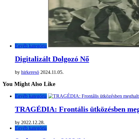
Egyéb kategória
Digitalizált Dolgozó Nő
by
hirkeresö
2024.11.05.
You Might Also Like
Egyéb kategória
TRAGÉDIA: Frontális ütközésben megh
by
2022.12.28.
Egyéb kategória