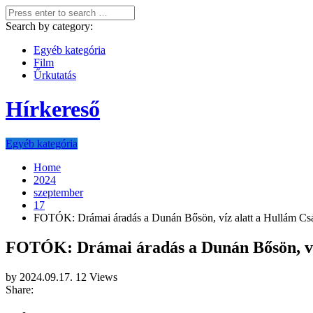
Search by category:
Egyéb kategória
Film
Űrkutatás
Hírkereső
Egyéb kategória
Home
2024
szeptember
17
FOTÓK: Drámai áradás a Dunán Bősön, víz alatt a Hullám Cs
FOTÓK: Drámai áradás a Dunán Bősön, ví
by
2024.09.17.
12 Views
Share: