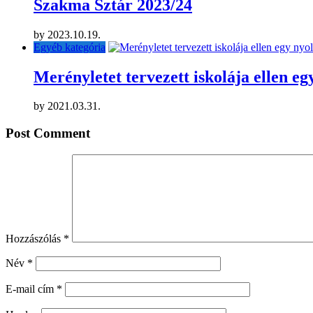
Szakma Sztár 2023/24
by
2023.10.19.
Egyéb kategória
Merényletet tervezett iskolája ellen eg
by
2021.03.31.
Post Comment
Hozzászólás
*
Név
*
E-mail cím
*