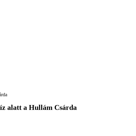
árda
z alatt a Hullám Csárda