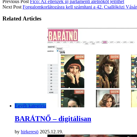
Previous Post
Fico: Az ellenzék új parlamenti alelnököt jelölhet
Next Post
Forgalomkorlátozásra kell számítani a 42. Csallóközi Vásár 
Related Articles
Egyéb kategória
BARÁTNŐ – digitálisan
by
hirkeresö
2025.12.19.