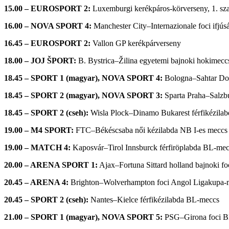
15.00 – EUROSPORT 2:
Luxemburgi kerékpáros-körverseny, 1. sz
16.00 – NOVA SPORT 4:
Manchester City–Internazionale foci ifjú
16.45 – EUROSPORT 2:
Vallon GP kerékpárverseny
18.00 – JOJ
ŠPORT:
B. Bystrica–
Žilina
egyetemi bajnoki hokimecc
18.45 – SPORT 1 (magyar), NOVA SPORT 4:
Bologna–Sahtar Do
18.45 – SPORT 2 (magyar), NOVA SPORT 3:
Sparta Praha–Salzb
18.45 – SPORT 2 (cseh):
Wisla Plock–Dinamo Bukarest férfikézila
19.00 – M4 SPORT:
FTC–Békéscsaba női kézilabda NB I-es meccs
19.00 – MATCH 4:
Kaposvár–Tirol Innsburck férfiröplabda BL-me
20.00 – ARENA SPORT 1:
Ajax–Fortuna Sittard holland bajnoki f
20.45 – ARENA 4:
Brighton–Wolverhampton foci Angol Ligakupa-
20.45 – SPORT 2 (cseh):
Nantes–Kielce férfikézilabda BL-meccs
21.00 – SPORT 1 (magyar), NOVA SPORT 5:
PSG–Girona foci 