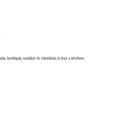
s
a, kerékpár, sznúker és vitorlázás is lesz a tévében.