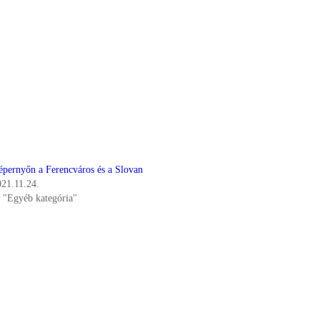
épernyőn a Ferencváros és a Slovan
021.11.24.
n "Egyéb kategória"