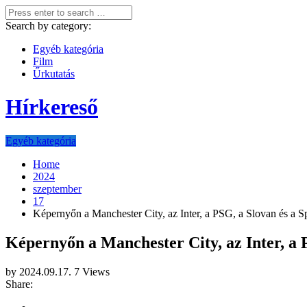
Search by category:
Egyéb kategória
Film
Űrkutatás
Hírkereső
Egyéb kategória
Home
2024
szeptember
17
Képernyőn a Manchester City, az Inter, a PSG, a Slovan és a Sp
Képernyőn a Manchester City, az Inter, a P
by
2024.09.17.
7 Views
Share: