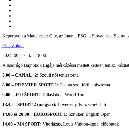
Képernyőn a Manchester City, az Inter, a PSG, a Slovan és a Sparta i
Elek Zoltán
2024. 09. 17., k – 18:00
A labdrúgó Bajnokok Ligája mérkőzései mellett kedden tenisz, kézilabd
5.00 – CANAL+2:
Szöuli női tenisztorna
8.00 – PREMIER SPORT 1:
Csengcsoui férfi tenisztorna
9.00 – JOJ
ŠPORT:
Tollaslabda, World Tour
13.45 – SPORT 2 (magyar):
Lóverseny, Kincsem
+ Tuti
14.00 és 20.00 – EUROSPORT 1:
Sznúker, English Open
14.00 – M4 SPORT:
Vitorlázás, Louis Vuitton-kupa, elődöntők