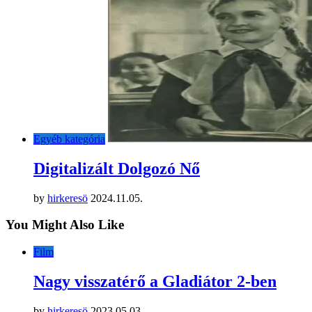
Egyéb kategória
Digitalizált Dolgozó Nő
by
hirkeresö
2024.11.05.
You Might Also Like
Film
Nagy visszatérő a Gladiátor 2-ben
by
hirkeresö
2023.05.03.