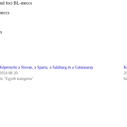
d foci BL-meccs
meccs
s
Képernyőn a Slovan, a Sparta, a Salzburg és a Galatasaray
K
2024.08.20.
2
In "Egyéb kategória"
I