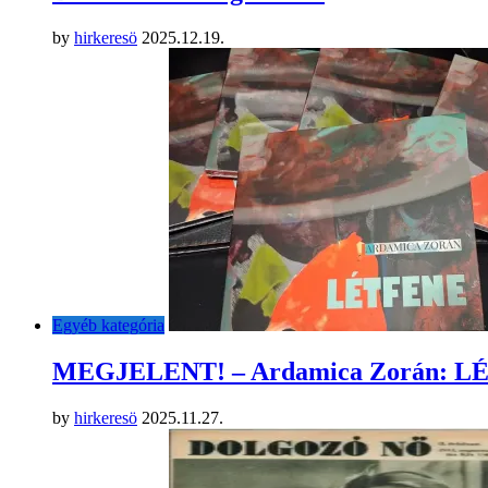
by
hirkeresö
2025.12.19.
Egyéb kategória
MEGJELENT! – Ardamica Zorán: 
by
hirkeresö
2025.11.27.