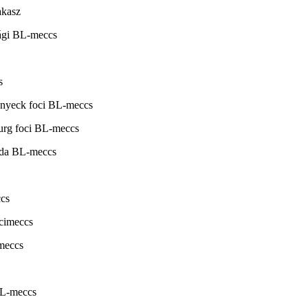
akasz
sági BL-meccs
s
nyeck foci BL-meccs
urg foci BL-meccs
bda BL-meccs
ccs
ocimeccs
meccs
BL-meccs