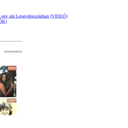
kadt egy gát Lengyelországban (VIDEÓ)
EÓK)