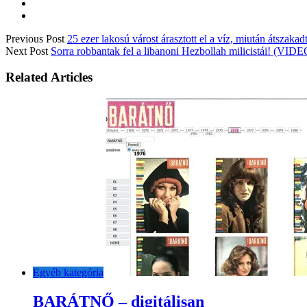
Previous Post
25 ezer lakosú várost árasztott el a víz, miután átsza
Next Post
Sorra robbantak fel a libanoni Hezbollah milicistái! (VID
Related Articles
Egyéb kategória
BARÁTNŐ – digitálisan