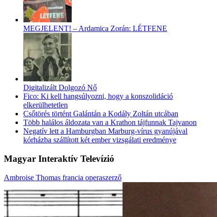
MEGJELENT! – Ardamica Zorán: LÉTFENE
Digitalizált Dolgozó Nő
Fico: Ki kell hangsúlyozni, hogy a konszolidáció
elkerülhetetlen
Csőtörés történt Galántán a Kodály Zoltán utcában
Több halálos áldozata van a Krathon tájfunnak Tajvanon
Negatív lett a Hamburgban Marburg-vírus gyanújával
kórházba szállított két ember vizsgálati eredménye
Magyar Interaktív Televízió
Ambroise Thomas francia operaszerző