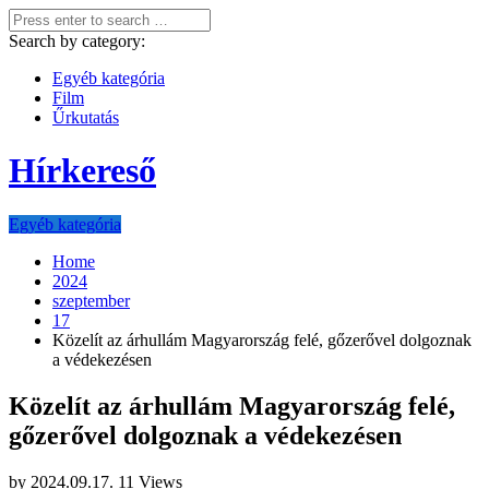
Search by category:
Egyéb kategória
Film
Űrkutatás
Hírkereső
Egyéb kategória
Home
2024
szeptember
17
Közelít az árhullám Magyarország felé, gőzerővel dolgoznak
a védekezésen
Közelít az árhullám Magyarország felé,
gőzerővel dolgoznak a védekezésen
by
2024.09.17.
11 Views