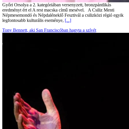
Győri Orsolya a 2. kategóriában versenyzett, bronzpántlikás
eredményt ért el A rest macska című mesével. A Csiliz Menti
Népmesemondó és Népdaléneklő Fesztivál a csilizközi régió egyik
legfontosabb kulturális eseménye,
[...]
Tony Bennett, aki San Franciscóban hagyta a szívét