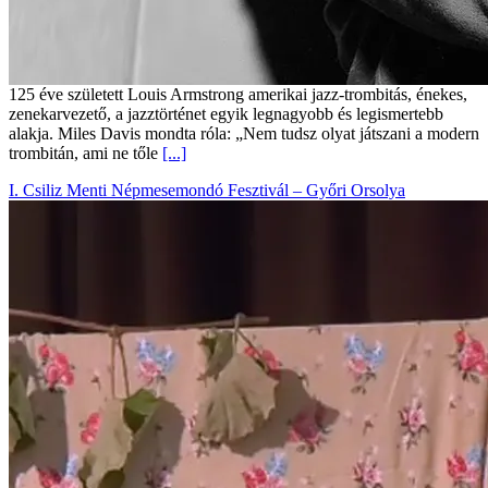
125 éve született Louis Armstrong amerikai jazz-trombitás, énekes,
zenekarvezető, a jazztörténet egyik legnagyobb és legismertebb
alakja. Miles Davis mondta róla: „Nem tudsz olyat játszani a modern
trombitán, ami ne tőle
[...]
I. Csiliz Menti Népmesemondó Fesztivál – Győri Orsolya