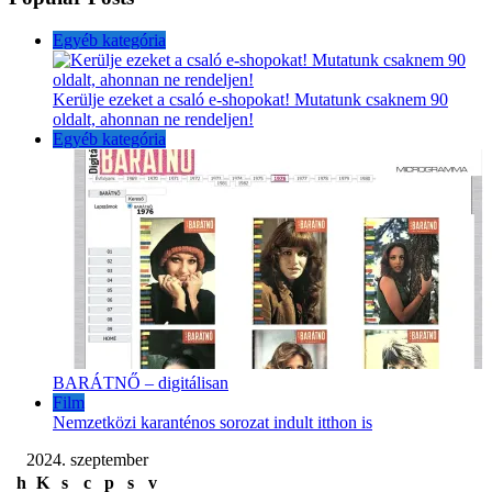
Egyéb kategória
Kerülje ezeket a csaló e-shopokat! Mutatunk csaknem 90
oldalt, ahonnan ne rendeljen!
Egyéb kategória
BARÁTNŐ – digitálisan
Film
Nemzetközi karanténos sorozat indult itthon is
2024. szeptember
h
K
s
c
p
s
v