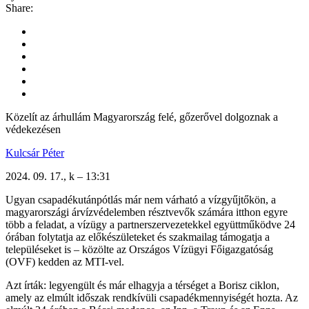
Share:
Közelít az árhullám Magyarország felé, gőzerővel dolgoznak a
védekezésen
Kulcsár Péter
2024. 09. 17., k – 13:31
Ugyan csapadékutánpótlás már nem várható a vízgyűjtőkön, a
magyarországi árvízvédelemben résztvevők számára itthon egyre
több a feladat, a vízügy a partnerszervezetekkel együttműködve 24
órában folytatja az előkészületeket és szakmailag támogatja a
településeket is – közölte az Országos Vízügyi Főigazgatóság
(OVF) kedden az MTI-vel.
Azt írták: legyengült és már elhagyja a térséget a Borisz ciklon,
amely az elmúlt időszak rendkívüli csapadékmennyiségét hozta. Az