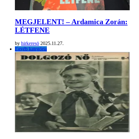
MEGJELENT! – Ardamica Zorán:
LÉTFENE
by
hirkeresö
2025.11.27.
Egyéb kategória