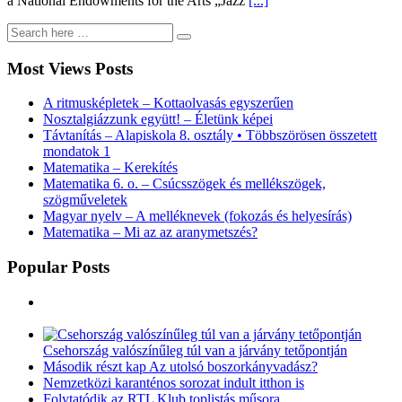
a National Endowments for the Arts „Jazz
[...]
Most Views Posts
A ritmusképletek – Kottaolvasás egyszerűen
Nosztalgiázzunk együtt! – Életünk képei
Távtanítás – Alapiskola 8. osztály • Többszörösen összetett
mondatok 1
Matematika – Kerekítés
Matematika 6. o. – Csúcsszögek és mellékszögek,
szögműveletek
Magyar nyelv – A melléknevek (fokozás és helyesírás)
Matematika – Mi az az aranymetszés?
Popular Posts
Csehország valószínűleg túl van a járvány tetőpontján
Második részt kap Az utolsó boszorkányvadász?
Nemzetközi karanténos sorozat indult itthon is
Folytatódik az RTL Klub toplistás műsora