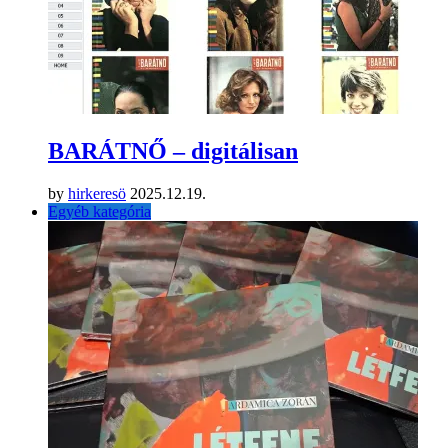
BARÁTNŐ – digitálisan
by
hirkeresö
2025.12.19.
Egyéb kategória