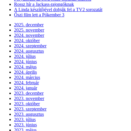
Rossz hír a Jackass-rajongóknak
A Linda készítőjével dobják fel a TV2 sorozatát
Őszi film lett a Pókember 3
2025. december
2025. november
2024. november
2024. október
2024. szeptember
2024. augusztus
2024. július
2024. június
2024. május
2024. április
2024. március
2024. február
2024. január
2023. december
2023. november
2023. október
2023. szeptember
2023. augusztus
2023. július
2023. június
2023. május