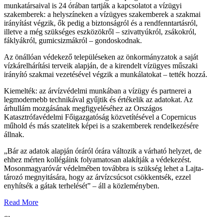
munkatársaival is 24 órában tartják a kapcsolatot a vízügyi
szakemberek: a helyszíneken a vízügyes szakemberek a szakmai
irányítást végzik, ők pedig a biztonságról és a rendfenntartásról,
illetve a még szükséges eszközökről – szivattyúkról, zsákokról,
fáklyákról, gumicsizmákról – gondoskodnak.
Az önállóan védekező településeken az önkormányzatok a saját
vízkárelhárítási terveik alapján, de a kirendelt vízügyes műszaki
irányító szakmai vezetésével végzik a munkálatokat – tették hozzá.
Kiemelték: az árvízvédelmi munkában a vízügy és partnerei a
legmodernebb technikával gyűjtik és értékelik az adatokat. Az
árhullám mozgásának megfigyeléséhez az Országos
Katasztrófavédelmi Főigazgatóság közvetítésével a Copernicus
műhold és más szatelitek képei is a szakemberek rendelkezésére
állnak.
„
Bár az adatok alapján óráról órára változik a várható helyzet, de
ehhez mérten kollégáink folyamatosan alakítják a védekezést.
Mosonmagyaróvár védelmében továbbra is szükség lehet a Lajta-
tározó megnyitására, hogy az árvízcsúcsot csökkentsék, ezzel
enyhítsék a gátak terhelését” – áll a közleményben.
Read More