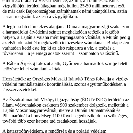
elmúlt 24 órában a Bécsi-medence, az Inn, a Traun és az Enns
vízgyűjtőjén területi átlagban még hullott 25-50 milliméternyi eső,
de már csak Bajorországban számíthatnak némi utánpótlásra, aztán
lassan megszűnik az eső a vízgyűjtőkön.
A legfrissebb előrejelzés alapján a Duna a magyarországi szakaszon
a harmadfokú árvédelmi szintet meghaladóan tetőzik a legtöbb
helyen, a Lajtán a valaha mért legmagasabb vízállást, a Murán pedig
az első fok szintjét megközelítő tetőzésekre számítanak. Budapesten
várhatóan kedd este lép ki az alsó rakpartra a víz, a tetőzés a
fővárosban – a jelenlegi adatok szerint – szombaton valószínű.
A Rábán Árpásig fokozat alatti, Győrben a harmadfok szintje feletti
tetőzésre lehet számítani – írták.
Hozzátették: az Országos Műszaki Irányító Törzs folytatja a vízügy
védelmi munkálatainak koordinálását, szoros együttműködésben a
társszervezetekkel.
Az Észak-dunántúli Vízügyi Igazgatóság (ÉDUVIZIG) területén az
állami védvonalakon csaknem 900 szakember dolgozik, mellettük a
Lajtán Mosonmagyaróvárnál, illetve a Dunán Dunaalmásnál és
Pilismarótnál a honvédség 1100 fővel segédkezik, de ha szükséges,
további több ezer katona tud csatlakozni hozzájuk.
A katasztrófavédelem, a rendőrség és a polgári védelem