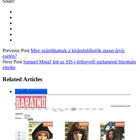
Share:
Previous Post
Mire számíthatnak a kirándulóhajók utasai árvíz
esetén?
Next Post
Samuel Migaľ lett az SIS-t felügyelő parlamenti bizottság
elnöke
Related Articles
Egyéb kategória