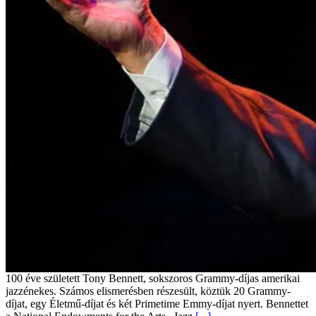
100 éve született Tony Bennett, sokszoros Grammy-díjas amerikai
jazzénekes. Számos elismerésben részesült, köztük 20 Grammy-
díjat, egy Életmű-díjat és két Primetime Emmy-díjat nyert. Bennettet