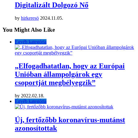
Digitalizált Dolgozó Nő
by
hirkeresö
2024.11.05.
You Might Also Like
Egyéb kategória
„Elfogadhatatlan, hogy az Európai
Unióban állampolgárok egy
csoportját megbélyegzik”
by
2022.02.18.
Egyéb kategória
Új, fertőzőbb koronavírus-mutánst
azonosítottak