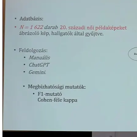
115 éve született Bibó István, posztumusz Széchenyi-díjas író,
politikus, jogász. Jogtudós, egyetemi tanár, 1956 hőse és „a magyar
demokrácia mentora” – ez áll a szegedi mellszobrán. De ha ötször
nagyobb
[...]
Lokális világok, társadalmi átmenetek – Ribní Ferenc