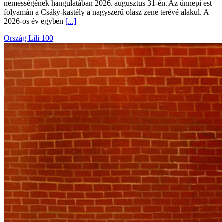
VERDI a kastélyban – szimfonikus koncert az olasz operaművészet
nemességének hangulatában 2026. augusztus 31-én. Az ünnepi est
folyamán a Csáky-kastély a nagyszerű olasz zene terévé alakul. A
2026-os év egyben
[...]
Ország Lili 100