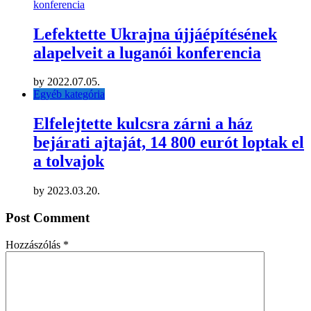
Digitalizált Dolgozó Nő
by
hirkeresö
2024.11.05.
You Might Also Like
Űrkutatás
Rekordméretű nyitást jósolnak a
Deadpool & Rozsomáknak
by
hirkeresö
2024.06.16.
Egyéb kategória
Lefektette Ukrajna újjáépítésének
alapelveit a luganói konferencia
by
2022.07.05.
Egyéb kategória