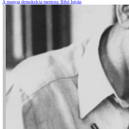
100 éve született Ország Lili magyar festő, grafikus, bábtervező.
„Az ungvári kislány soha nem volt képes túllépni anyja
szeretetlenségén és a holokauszt borzalmain. Egész életében
gyötörte a szorongás és a
[...]
A magyar demokrácia mentora: Bibó István