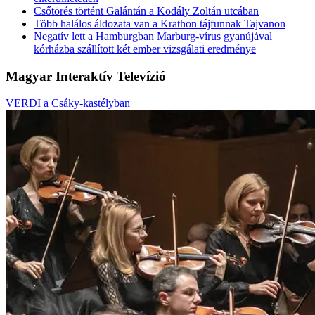
BARÁTNŐ – digitálisan
MEGJELENT! – Ardamica Zorán: LÉTFENE
Digitalizált Dolgozó Nő
Fico: Ki kell hangsúlyozni, hogy a konszolidáció
elkerülhetetlen
Csőtörés történt Galántán a Kodály Zoltán utcában
Több halálos áldozata van a Krathon tájfunnak Tajvanon
Negatív lett a Hamburgban Marburg-vírus gyanújával
kórházba szállított két ember vizsgálati eredménye
Magyar Interaktív Televízió
VERDI a Csáky-kastélyban