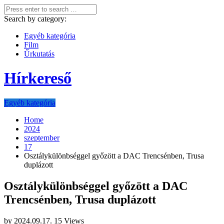
Search by category:
Egyéb kategória
Film
Űrkutatás
Hírkereső
Egyéb kategória
Home
2024
szeptember
17
Osztálykülönbséggel győzött a DAC Trencsénben, Trusa
duplázott
Osztálykülönbséggel győzött a DAC
Trencsénben, Trusa duplázott
by
2024.09.17.
15 Views