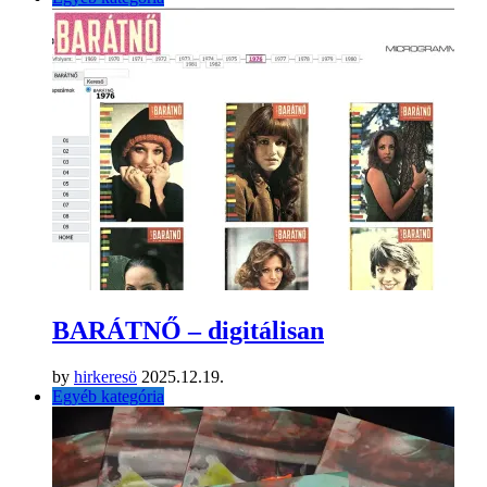
Share:
Previous Post
Az államfő szerint figyelembe kell venni az ellenzék
ellenőrző szerepét
Next Post
Kutya- és macskaevők kontra a valóság
Related Articles
Egyéb kategória