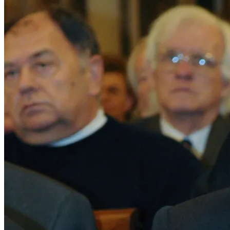
A konferencia Oktatás, emlékezet, tudásközvetítés szekciójában
Ribní Ferenc: Mesterséges múlt: kulturális emlékezet az MI
korában címmel tartott előadást. A „Lokális világok, társadalmi
átmenetek – Helyi közösségek és regionális terek
társadalomtudományi vizsgálata”
[...]
100 éve született Rózsás János, „a magyar Szolzsenyicin”