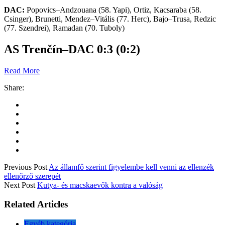
DAC:
Popovics–Andzouana (58. Yapi), Ortiz, Kacsaraba (58.
Csinger), Brunetti, Mendez–Vitális (77. Herc), Bajo–Trusa, Redzic
(77. Szendrei), Ramadan (70. Tuboly)
AS Trenčín–DAC 0:3 (0:2)
Read More
Related
Andzouana ismét duplázott, a
Simán győzött és visszatért a
DAC osztálykülönbséggel győzött
dobogóra a DAC
Kassán (FOTÓK)
2024.04.07.
2023.11.03.
In "Egyéb kategória"
In "Egyéb kategória"
Egy görcs és Redzic Damir
szállította a DAC győzelmét
Szakolcán
2024.09.21.
In "Egyéb kategória"