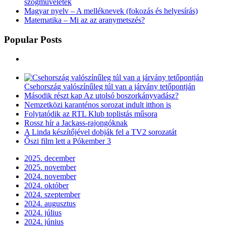
100 éve született Rózsás János író, történész, a magyar Gulag-
foglyok krónikása, aki (Lengyel József íróhoz hasonlóan) „a magyar
Szolzsenyicin”-ként is emlegettek. Rózsás János, a magyar Gulág-
irodalom legjelentősebb alkotója mindössze 18
[...]
Most Views Posts
A ritmusképletek – Kottaolvasás egyszerűen
Nosztalgiázzunk együtt! – Életünk képei
Távtanítás – Alapiskola 8. osztály • Többszörösen összetett
mondatok 1
Matematika – Kerekítés
Matematika 6. o. – Csúcsszögek és mellékszögek,
szögműveletek
Magyar nyelv – A melléknevek (fokozás és helyesírás)
Matematika – Mi az az aranymetszés?
Popular Posts