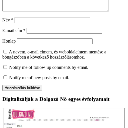
Elfelejtette kulcsra zárni a ház
bejárati ajtaját, 14 800 eurót loptak el
a tolvajok
by
2023.03.20.
Post Comment
Hozzászólás
*
Név
*
E-mail cím
*
Honlap