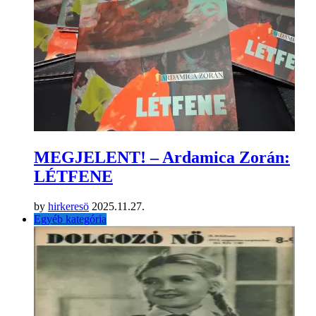
BARÁTNŐ – digitálisan
by
hirkeresö
2025.12.19.
Egyéb kategória