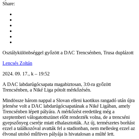
Share:
Osztálykülönbséggel győzött a DAC Trencsénben, Trusa duplázott
Lencsés Zoltán
2024. 09. 17., k – 19:52
A DAC labdarúgócsapata magabiztosan, 3:0-ra győzött
Trencsénben, a Niké Liga pótolt mérkőzésén.
Mindössze három nappal a Slovan elleni kaotikus rangadó után újra
jelenése volt a DAC labdarúgócsapatának a Niké Ligában, amely
Trencsénben lépett pályára. A mérkőzést eredetileg még a
szeptemberi válogatottszünet előtt rendezték volna, de a trencséni
gyepszőnyeg cseréje miatt elhalasztották. Az új, természetes borítást
ezzel a találkozóval avatták fel a stadionban, nem mellesleg ezzel az
élvonal utolsó műfüves pályája is hivatalosan a múlté lett.