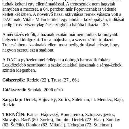
tudtak kelteni egy ellentámadással. A trencséniek nem hagyták
annyiban a meccset, a 64. percben már Popovicsnak is védenie
kellett két ízben. A növekvő hazai aktivitásra remek válasza volt a
DAC-nak, Vitális Milán lefülelt egy labdát a középpályán, indítását
pedig Trusa viszonylag éles szögből a hálóba bikázta – 0:3.
A mérkőzés eldőlt, a hazaiak ezután már nem tudtak komolyabb
helyzetet kidolgozni. Trusa májusban, a szezonzárón triplázott
Trencsénben a zsolnaiak ellen, most pedig duplával jelezte, hogy
nagyon szereti ezt a stadiont.
A DAC a győzelemmel fellépett a dobogó harmadik fokára.
Legközelebb szombaton a szakolcaiakkal játszanak a sárga-kékek,
szintén idegenben.
Gólszerzők:
Redzic (22.), Trusa (27., 66.)
Játékvezető:
Smolák, 2006 néző
Sárga lap:
Derlek, Hájovský, Zorics, Suleiman, ill. Mendez, Bajo,
Redzic
TRENČÍN:
Katics–Hájovský, Bondarenko, Sztojszavljevics,
Skovajsa–Bariš (80. Zorics), Ibrahim, Derlek (72. Fiala)–Sunday
(62. Šefčík), Donkor (62. Mikulaj), Uchegbu (72. Suleiman)