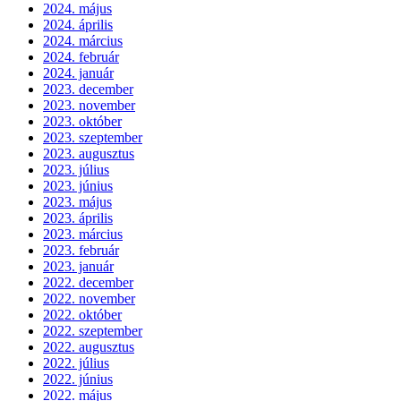
Csehország valószínűleg túl van a járvány tetőpontján
Második részt kap Az utolsó boszorkányvadász?
Nemzetközi karanténos sorozat indult itthon is
Folytatódik az RTL Klub toplistás műsora
Rossz hír a Jackass-rajongóknak
A Linda készítőjével dobják fel a TV2 sorozatát
Őszi film lett a Pókember 3
2025. december
2025. november
2024. november
2024. október
2024. szeptember
2024. augusztus
2024. július
2024. június
2024. május
2024. április
2024. március
2024. február
2024. január
2023. december
2023. november
2023. október