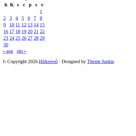
Egyéb kategória
Film
Űrkutatás
Popular Posts
Egyéb kategória
Kerülje ezeket a csaló e-shopokat! Mutatunk csaknem 90
oldalt, ahonnan ne rendeljen!
Film
Nemzetközi karanténos sorozat indult itthon is
Film
Folytatódik az RTL Klub toplistás műsora
2024. szeptember
h
K
s
c
p
s
v
1
2
3
4
5
6
7
8
9
10
11
12
13
14
15
16
17
18
19
20
21
22
23
24
25
26
27
28
29
30