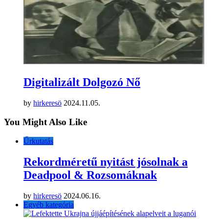
MEGJELENT! – Ardamica Zorán:
LÉTFENE
by
hirkeresö
2025.11.27.
Egyéb kategória