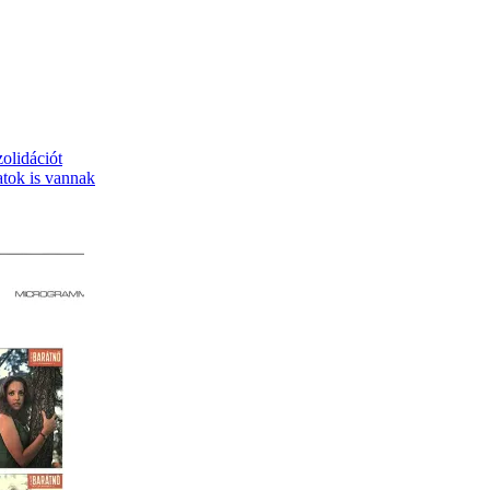
olidációt
atok is vannak