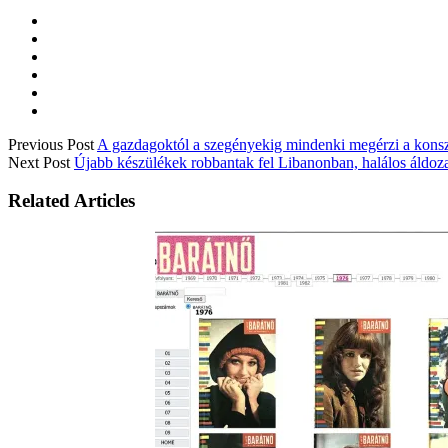
Previous Post
A gazdagoktól a szegényekig mindenki megérzi a konsz
Next Post
Újabb készülékek robbantak fel Libanonban, halálos áldoz
Related Articles