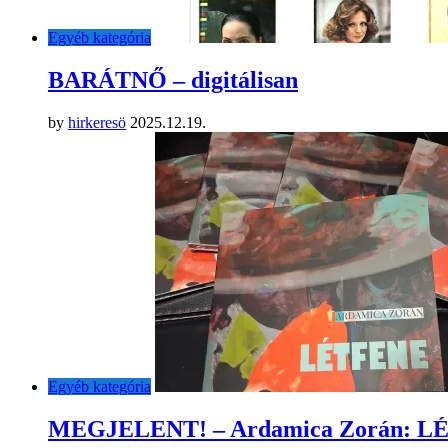
Egyéb kategória
BARÁTNŐ – digitálisan
by
hirkeresö
2025.12.19.
Egyéb kategória
MEGJELENT! – Ardamica Zorán: 