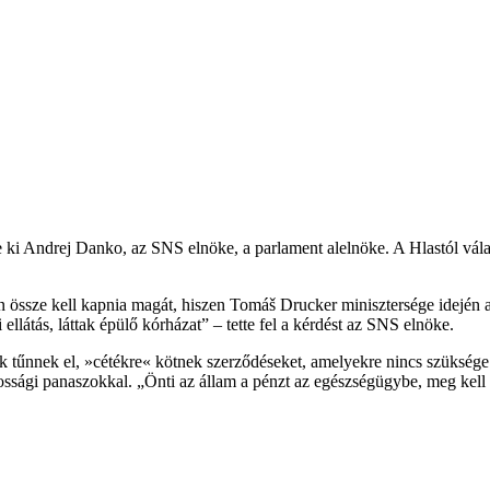
te ki Andrej Danko, az SNS elnöke, a parlament alelnöke. A Hlastól vála
sze kell kapnia magát, hiszen Tomáš Drucker minisztersége idején az á
llátás, láttak épülő kórházat” – tette fel a kérdést az SNS elnöke.
 tűnnek el, »cétékre« kötnek szerződéseket, amelyekre nincs szüksé
akossági panaszokkal. „Önti az állam a pénzt az egészségügybe, meg kell 