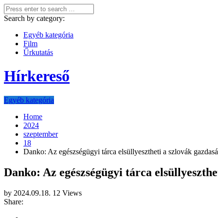
Search by category:
Egyéb kategória
Film
Űrkutatás
Hírkereső
Egyéb kategória
Home
2024
szeptember
18
Danko: Az egészségügyi tárca elsüllyesztheti a szlovák gazdas
Danko: Az egészségügyi tárca elsüllyeszthe
by
2024.09.18.
12 Views
Share: