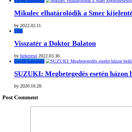
Egyéb kategória
Mikulec elhatárolódik a Smer kijelenté
by
2022.02.11.
Film
Visszatér a Doktor Balaton
by
hirkeresö
2022.03.30.
Egyéb kategória
SUZUKI: Megbetegedés esetén házon be
by
2020.10.28.
Post Comment