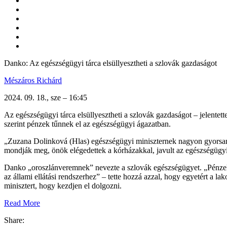
Danko: Az egészségügyi tárca elsüllyesztheti a szlovák gazdaságot
Mészáros Richárd
2024. 09. 18., sze – 16:45
Az egészségügyi tárca elsüllyesztheti a szlovák gazdaságot – jelentet
szerint pénzek tűnnek el az egészségügyi ágazatban.
„Zuzana Dolinková (Hlas) egészségügyi miniszternek nagyon gyorsan ös
mondják meg, önök elégedettek a kórházakkal, javult az egészségügyi e
Danko „oroszlánveremnek” nevezte a szlovák egészségügyet. „Pénzek
az állami ellátási rendszerhez” – tette hozzá azzal, hogy egyetért a l
minisztert, hogy kezdjen el dolgozni.
Read More
Share: