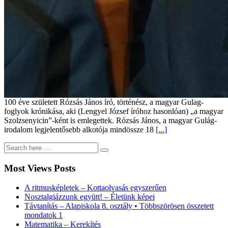
100 éve született Rózsás János író, történész, a magyar Gulag-
foglyok krónikása, aki (Lengyel József íróhoz hasonlóan) „a magyar
Szolzsenyicin”-ként is emlegettek. Rózsás János, a magyar Gulág-
irodalom legjelentősebb alkotója mindössze 18
[...]
Most Views Posts
A ritmusképletek – Kottaolvasás egyszerűen
Nosztalgiázzunk együtt! – Életünk képei
Távtanítás – Alapiskola 8. osztály • Többszörösen összetett
mondatok 1
Matematika – Kerekítés