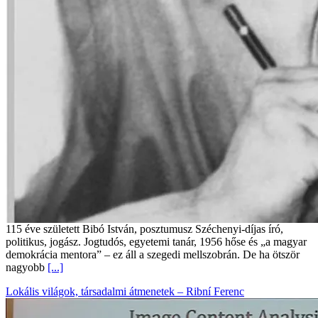
115 éve született Bibó István, posztumusz Széchenyi-díjas író,
politikus, jogász. Jogtudós, egyetemi tanár, 1956 hőse és „a magyar
demokrácia mentora” – ez áll a szegedi mellszobrán. De ha ötször
nagyobb
[...]
Lokális világok, társadalmi átmenetek – Ribní Ferenc