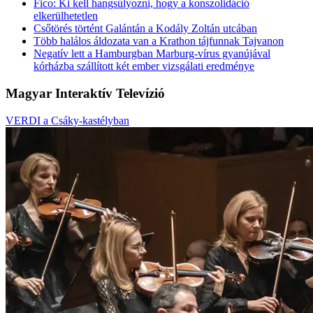
Fico: Ki kell hangsúlyozni, hogy a konszolidáció
elkerülhetetlen
Csőtörés történt Galántán a Kodály Zoltán utcában
Több halálos áldozata van a Krathon tájfunnak Tajvanon
Negatív lett a Hamburgban Marburg-vírus gyanújával
kórházba szállított két ember vizsgálati eredménye
Magyar Interaktív Televízió
VERDI a Csáky-kastélyban