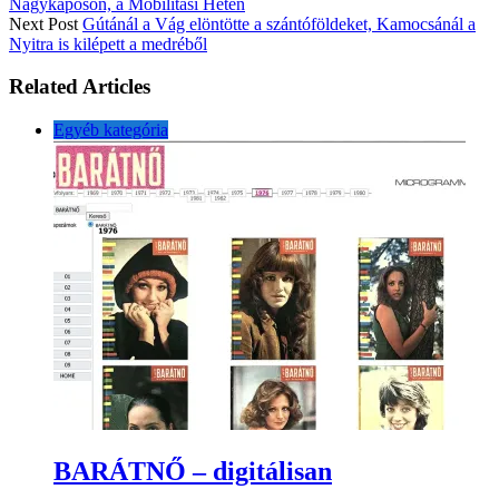
Nagykaposon, a Mobilitási Hetén
Next Post
Gútánál a Vág elöntötte a szántóföldeket, Kamocsánál a
Nyitra is kilépett a medréből
Related Articles
Egyéb kategória
BARÁTNŐ – digitálisan