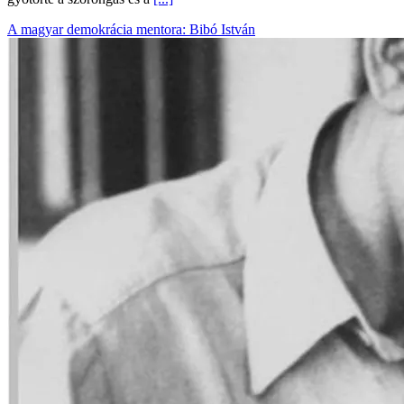
A magyar demokrácia mentora: Bibó István