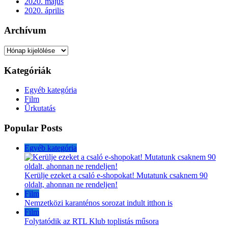
2020. május
2020. április
Archívum
Archívum
Kategóriák
Egyéb kategória
Film
Űrkutatás
Popular Posts
Egyéb kategória
Kerülje ezeket a csaló e-shopokat! Mutatunk csaknem 90
oldalt, ahonnan ne rendeljen!
Film
Nemzetközi karanténos sorozat indult itthon is
Film
Folytatódik az RTL Klub toplistás műsora