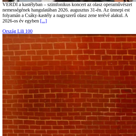
VERDI a kastélyban – szimfonikus koncert az olasz operaművészet
nemességének hangulatában 2026. augusztus 31-én. Az ünnepi est
folyamán a Csáky-kastély a nagyszerű olasz zene terévé alakul. A
2026-os év egyben
[...]
Ország Lili 100