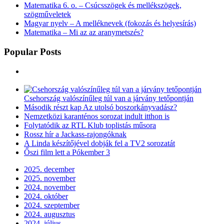
Matematika 6. o. – Csúcsszögek és mellékszögek,
szögműveletek
Magyar nyelv – A melléknevek (fokozás és helyesírás)
Matematika – Mi az az aranymetszés?
Popular Posts
Csehország valószínűleg túl van a járvány tetőpontján
Második részt kap Az utolsó boszorkányvadász?
Nemzetközi karanténos sorozat indult itthon is
Folytatódik az RTL Klub toplistás műsora
Rossz hír a Jackass-rajongóknak
A Linda készítőjével dobják fel a TV2 sorozatát
Őszi film lett a Pókember 3
2025. december
2025. november
2024. november
2024. október
2024. szeptember
2024. augusztus
2024. július