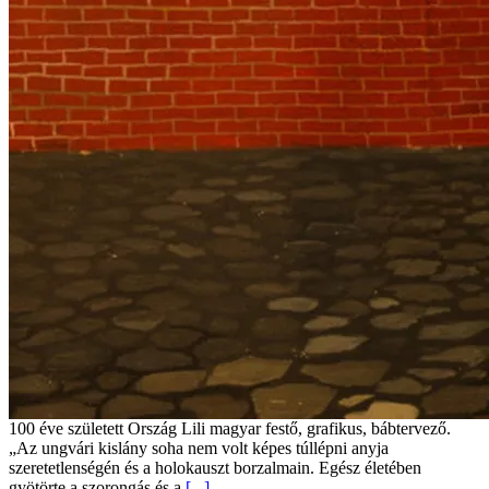
100 éve született Ország Lili magyar festő, grafikus, bábtervező.
„Az ungvári kislány soha nem volt képes túllépni anyja
szeretetlenségén és a holokauszt borzalmain. Egész életében
gyötörte a szorongás és a
[...]