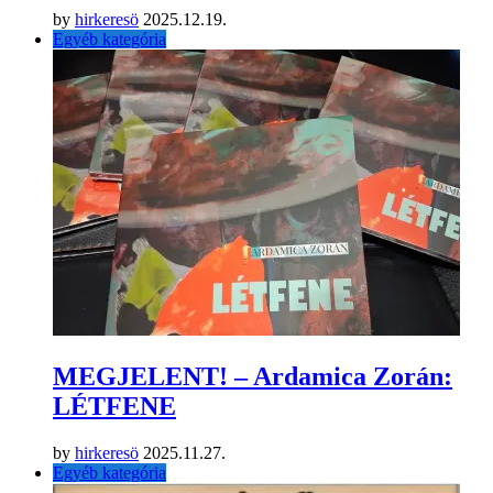
by
hirkeresö
2025.12.19.
Egyéb kategória
MEGJELENT! – Ardamica Zorán:
LÉTFENE
by
hirkeresö
2025.11.27.
Egyéb kategória