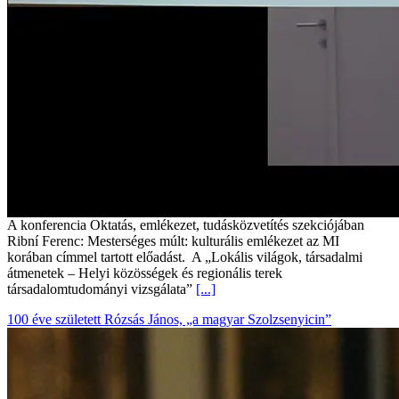
A konferencia Oktatás, emlékezet, tudásközvetítés szekciójában
Ribní Ferenc: Mesterséges múlt: kulturális emlékezet az MI
korában címmel tartott előadást. A „Lokális világok, társadalmi
átmenetek – Helyi közösségek és regionális terek
társadalomtudományi vizsgálata”
[...]
100 éve született Rózsás János, „a magyar Szolzsenyicin”