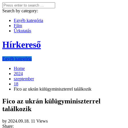
Search by category:
Egyéb kategória
Film
Űrkutatás
Hírkereső
Egyéb kategória
Home
2024
szeptember
18
Fico az ukrán külügyminiszterrel találkozik
Fico az ukrán külügyminiszterrel
találkozik
by
2024.09.18.
11 Views
Share: