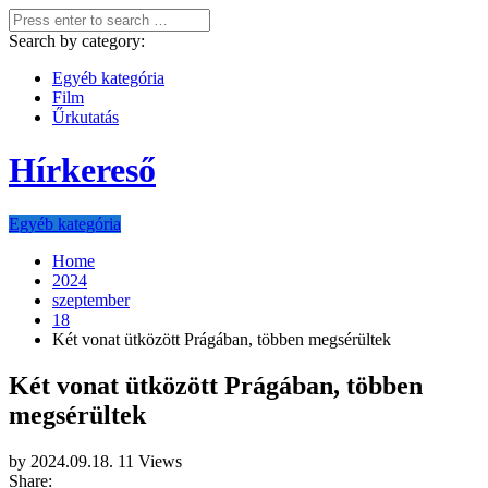
Search by category:
Egyéb kategória
Film
Űrkutatás
Hírkereső
Egyéb kategória
Home
2024
szeptember
18
Két vonat ütközött Prágában, többen megsérültek
Két vonat ütközött Prágában, többen
megsérültek
by
2024.09.18.
11 Views
Share: