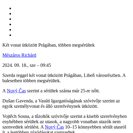
Két vonat ütközött Prágában, többen megsérültek
Mészáros Richárd
2024. 09. 18., sze – 09:45
Szerda reggel két vonat ütközött Prágában, Libeň városrészben. A
balesetben többen megsérültek.
A
Nový Čas
szerint a sérültek száma már 25-re nőtt.
Dušan Gavenda, a Vasúti Igazgatóságának szóvivője szerint az
egyik személyvonat és álló szerelvénynek ütközött.
Vojtěch Sosna, a tűzoltók szóvivője szerint a kisebb szerelvényben
enyhébben sérültek az utasok, a nagyobb vonatban utazók nem
szenvedtek sérülést. A
Nový Čas
10–15 könnyebben sérült utasról
ír, a legtöbben zúzódásokat szenvedtek.