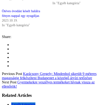
In "Egyéb kategória"
Ötéves óvodást késelt halálra
fényes nappal egy nyugdíjas
2023.10.19.
In "Egyéb kategória"
Share:
Previous Post
Karácsony Gergely: Mindenhol sikerült 9 méteres
magasságig felkészíteni Budapestet a közelgő árvízi tetőzésre
Next Post
Gyermekekre veszélyes termékeket hívnak vissza az
ellenőrök!
Related Articles
Egyéb kategória