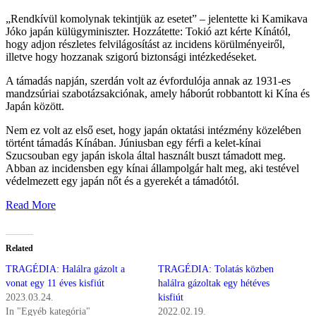
„
Rendkívül komolynak tekintjük az esetet” – jelentette ki Kamikava
Jóko japán külügyminiszter. Hozzátette: Tokió azt kérte Kínától,
hogy adjon részletes felvilágosítást az incidens körülményeiről,
illetve hogy hozzanak szigorú biztonsági intézkedéseket.
A támadás napján, szerdán volt az évfordulója annak az 1931-es
mandzsúriai szabotázsakciónak, amely háborút robbantott ki Kína és
Japán között.
Nem ez volt az első eset, hogy japán oktatási intézmény közelében
történt támadás Kínában. Júniusban egy férfi a kelet-kínai
Szucsouban egy japán iskola által használt buszt támadott meg.
Abban az incidensben egy kínai állampolgár halt meg, aki testével
védelmezett egy japán nőt és a gyerekét a támadótól.
Read More
Related
TRAGÉDIA: Halálra gázolt a
TRAGÉDIA: Tolatás közben
vonat egy 11 éves kisfiút
halálra gázoltak egy hétéves
2023.03.24.
kisfiút
In "Egyéb kategória"
2022.02.19.