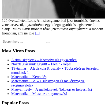
125 éve született Louis Armstrong amerikai jazz-trombitás, énekes,
zenekarvezető, a jazztörténet egyik legnagyobb és legismertebb
alakja. Miles Davis mondta róla: „Nem tudsz olyat játszani a modern
trombitán, ami ne tőle
[...]
Most Views Posts
A ritmusképletek – Kottaolvasás egyszerűen
Nosztalgiázzunk együtt! – Életünk képei
Távtanítás – Alapiskola 8. osztály • Többszörösen összetett
mondatok 1
Matematika – Kerekítés
Matematika 6. o. – Csúcsszögek és mellékszögek,
szögműveletek
Magyar nyelv – A melléknevek (fokozás és helyesírás)
Matematika – Mi az az aranymetszés?
Popular Posts