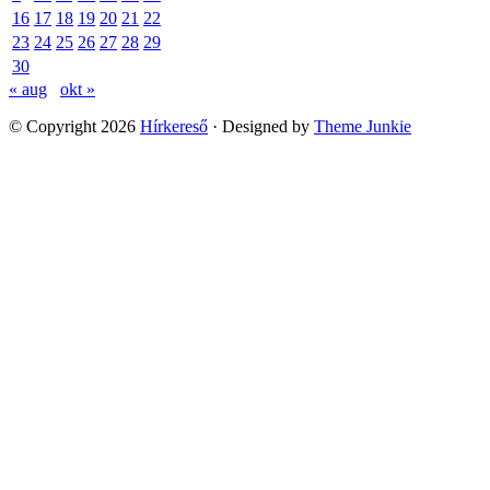
16
17
18
19
20
21
22
23
24
25
26
27
28
29
30
« aug
okt »
© Copyright 2026
Hírkereső
· Designed by
Theme Junkie