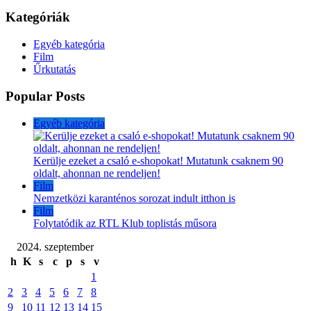
Kategóriák
Egyéb kategória
Film
Űrkutatás
Popular Posts
Egyéb kategória
Kerülje ezeket a csaló e-shopokat! Mutatunk csaknem 90
oldalt, ahonnan ne rendeljen!
Film
Nemzetközi karanténos sorozat indult itthon is
Film
Folytatódik az RTL Klub toplistás műsora
2024. szeptember
h
K
s
c
p
s
v
1
2
3
4
5
6
7
8
9
10
11
12
13
14
15