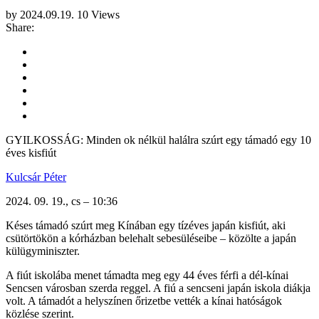
by
2024.09.19.
10 Views
Share:
GYILKOSSÁG: Minden ok nélkül halálra szúrt egy támadó egy 10
éves kisfiút
Kulcsár Péter
2024. 09. 19., cs – 10:36
Késes támadó szúrt meg Kínában egy tízéves japán kisfiút, aki
csütörtökön a kórházban belehalt sebesüléseibe – közölte a japán
külügyminiszter.
A fiút iskolába menet támadta meg egy 44 éves férfi a dél-kínai
Sencsen városban szerda reggel. A fiú a sencseni japán iskola diákja
volt. A támadót a helyszínen őrizetbe vették a kínai hatóságok
közlése szerint.