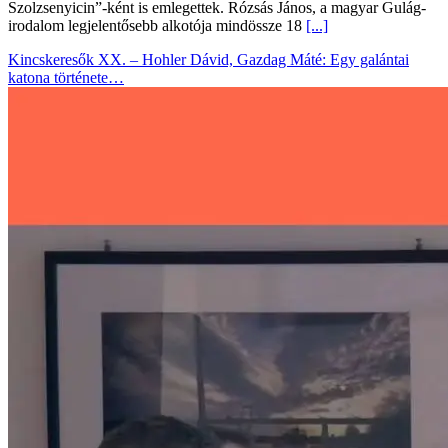
Szolzsenyicin”-ként is emlegettek. Rózsás János, a magyar Gulág-
irodalom legjelentősebb alkotója mindössze 18
[...]
Kincskeresők XX. – Hohler Dávid, Gazdag Máté: Egy galántai
katona története…