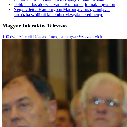
Több halálos áldozata van a Krathon tájfunnak Tajvanon
Negatív lett a Hamburgban Marburg-vírus gyanújával
kórházba szállított két ember vizsgálati eredménye
Magyar Interaktív Televízió
100 éve született Rózsás János, „a magyar Szolzsenyicin”