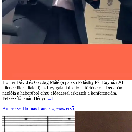
Hohler Dávid és Gazdag Máté (a palásti Palásthy Pál Egyházi AI
kilencedikes diákjai) az Egy galántai katona története – Dédapám
naplója a háborúból című előadással érkeztek a konferenciára.
Felkészítő tanár: Bényi
[...]
Ambroise Thomas francia operaszerző