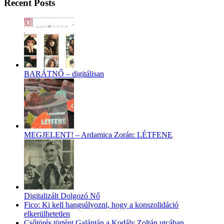
Recent Posts
BARÁTNŐ – digitálisan
MEGJELENT! – Ardamica Zorán: LÉTFENE
Digitalizált Dolgozó Nő
Fico: Ki kell hangsúlyozni, hogy a konszolidáció
elkerülhetetlen
Csőtörés történt Galántán a Kodály Zoltán utcában