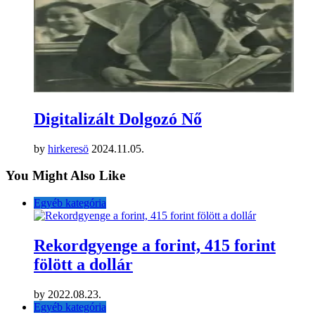
Digitalizált Dolgozó Nő
by
hirkeresö
2024.11.05.
You Might Also Like
Egyéb kategória
Rekordgyenge a forint, 415 forint
fölött a dollár
by
2022.08.23.
Egyéb kategória