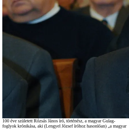
100 éve született Rózsás János író, történész, a magyar Gulag-
foglyok krónikása, aki (Lengyel József íróhoz hasonlóan) „a magyar