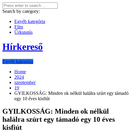
Search by category:
Egyéb kategória
Film
Űrkutatás
Hírkereső
Egyéb kategória
Home
2024
szeptember
19
GYILKOSSÁG: Minden ok nélkül halálra szúrt egy támadó
egy 10 éves kisfiút
GYILKOSSÁG: Minden ok nélkül
halálra szúrt egy támadó egy 10 éves
kisfiút