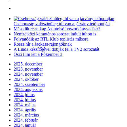
Csehország valószínűleg túl van a járvány tetőpontján
Második részt kap Az utolsó boszorkányvadász?
Nemzetközi karanténos sorozat indult itthon is
Folytatódik az RTL Klub toplistás műsora
Rossz hír a Jackass-rajongóknak
A Linda készítőjével dobják fel a TV2 sorozatát
Őszi film lett a Pókember 3
2025. december
2025. november
2024. november
2024. október
2024. szeptember
2024. augusztus
2024. július
2024. június
2024. május
2024. április
2024. március
2024. február
2024. január