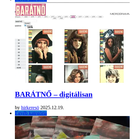
BARÁTNŐ – digitálisan
by
hirkeresö
2025.12.19.
Egyéb kategória