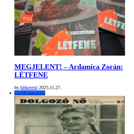
MEGJELENT! – Ardamica Zorán:
LÉTFENE
by
hirkeresö
2025.11.27.
Egyéb kategória