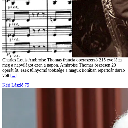
Charles Louis Ambroise Thomas francia operaszerző 215 éve látta
meg a napvilágot ezen a napon. Ambroise Thomas összesen 20
operát írt, ezek túlnyomó többsége a maguk korában repertoár darab
volt
[...]
Kéri László 75