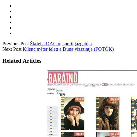
Previous Post
Škrtel a DAC új sportigazgatója
Next Post
Kilenc méter felett a Duna vízszintje (FOTÓK)
Related Articles