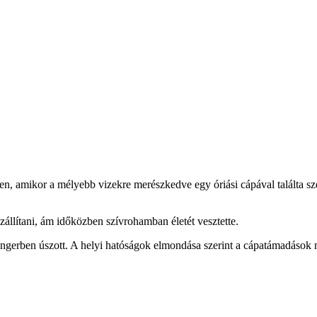
ben, amikor a mélyebb vizekre merészkedve egy óriási cápával találta s
zállítani, ám időközben szívrohamban életét vesztette.
tengerben úszott. A helyi hatóságok elmondása szerint a cápatámadások 