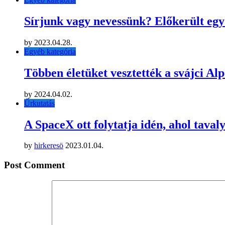
Sírjunk vagy nevessünk? Előkerült egy
by
2023.04.28.
Egyéb kategória
Többen életüket vesztették a svájci Al
by
2024.04.02.
Űrkutatás
A SpaceX ott folytatja idén, ahol tava
by
hirkeresö
2023.01.04.
Post Comment