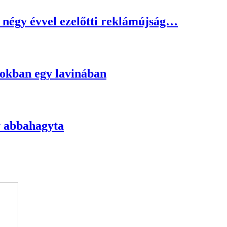
 négy évvel ezelőtti reklámújság…
pokban egy lavinában
ly abbahagyta