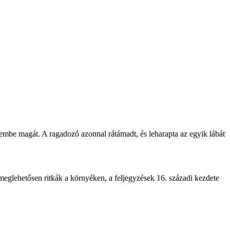
zembe magát. A ragadozó azonnal rátámadt, és leharapta az egyik lábát
meglehetősen ritkák a környéken, a feljegyzések 16. századi kezdete