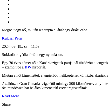
Meghalt egy nő, miután leharapta a lábát egy óriási cápa
Kulcsár Péter
2024. 09. 19., cs – 11:53
Sokkoló tragédia történt egy nyaraláson.
Egy 30 éves német nő a Kanári-szigetek partjainál fürdőzött a tenger
– számolt be a
DW
hírportál.
Miután a nőt kimentették a tengerből, helikopterrel kórházba akarták s
Az áldozat Gran Canaria szigetétől mintegy 500 kilométerre, a nyílt 
óta mindössze hat halálos kimenetelű esetet regisztráltak.
Read More
Share: