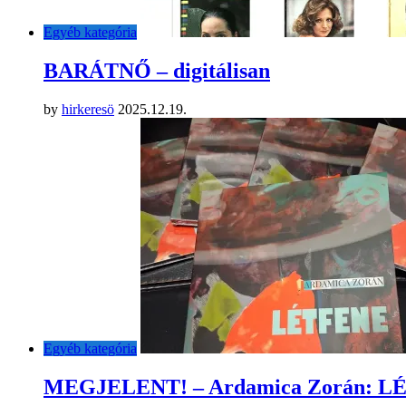
Egyéb kategória
BARÁTNŐ – digitálisan
by
hirkeresö
2025.12.19.
Egyéb kategória
MEGJELENT! – Ardamica Zorán: 