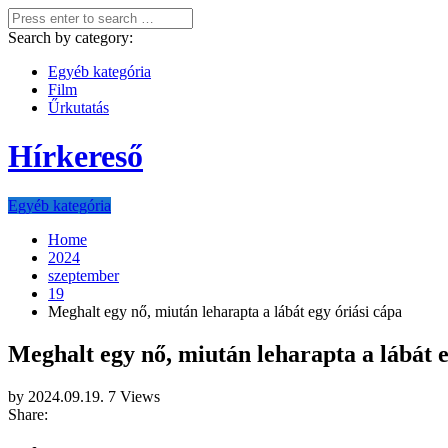
Search by category:
Egyéb kategória
Film
Űrkutatás
Hírkereső
Egyéb kategória
Home
2024
szeptember
19
Meghalt egy nő, miután leharapta a lábát egy óriási cápa
Meghalt egy nő, miután leharapta a lábát e
by
2024.09.19.
7 Views
Share: