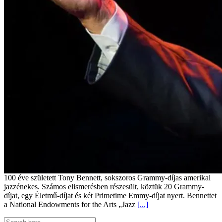
100 éve született Tony Bennett, sokszoros Grammy-díjas amerikai
jazzénekes. Számos elismerésben részesült, köztük 20 Grammy-
díjat, egy Életmű-díjat és két Primetime Emmy-díjat nyert. Bennettet
a National Endowments for the Arts „Jazz
[...]