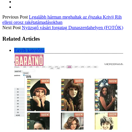
Previous Post
Legalább hárman meghaltak az éjszaka Krivij Rih
elleni orosz rakétatámadásokban
Next Post
Nyüzsgő vásári forgatag Dunaszerdahelyen (FOTÓK)
Related Articles
Egyéb kategória