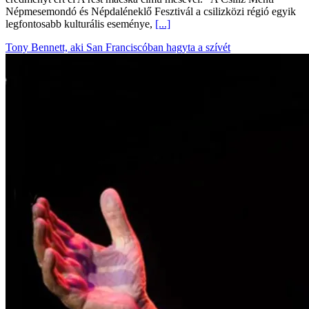
Népmesemondó és Népdaléneklő Fesztivál a csilizközi régió egyik
legfontosabb kulturális eseménye,
[...]
Tony Bennett, aki San Franciscóban hagyta a szívét