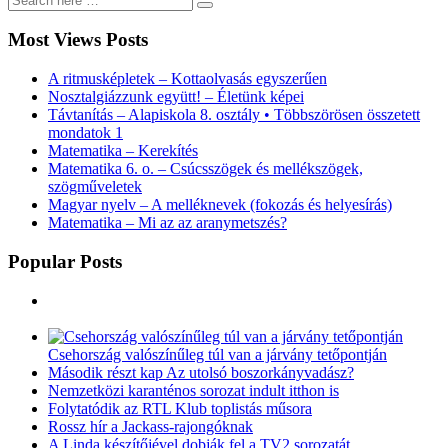
Most Views Posts
A ritmusképletek – Kottaolvasás egyszerűen
Nosztalgiázzunk együtt! – Életünk képei
Távtanítás – Alapiskola 8. osztály • Többszörösen összetett
mondatok 1
Matematika – Kerekítés
Matematika 6. o. – Csúcsszögek és mellékszögek,
szögműveletek
Magyar nyelv – A melléknevek (fokozás és helyesírás)
Matematika – Mi az az aranymetszés?
Popular Posts
Csehország valószínűleg túl van a járvány tetőpontján
Második részt kap Az utolsó boszorkányvadász?
Nemzetközi karanténos sorozat indult itthon is
Folytatódik az RTL Klub toplistás műsora
Rossz hír a Jackass-rajongóknak
A Linda készítőjével dobják fel a TV2 sorozatát