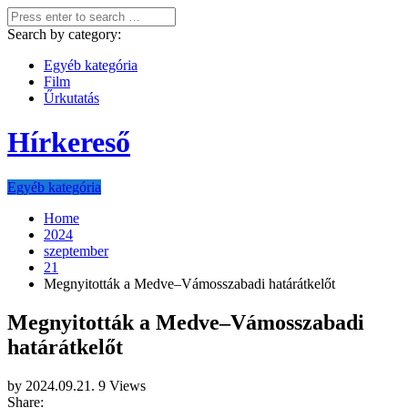
Search by category:
Egyéb kategória
Film
Űrkutatás
Hírkereső
Egyéb kategória
Home
2024
szeptember
21
Megnyitották a Medve–Vámosszabadi határátkelőt
Megnyitották a Medve–Vámosszabadi
határátkelőt
by
2024.09.21.
9 Views
Share: