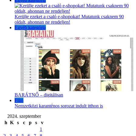
Egyéb kategória
Kerülje ezeket a csaló e-shopokat! Mutatunk csaknem 90
oldalt, ahonnan ne rendeljen!
Egyéb kategória
BARÁTNŐ – digitálisan
Film
Nemzetközi karanténos sorozat indult itthon is
2024. szeptember
h
K
s
c
p
s
v
1
2
3
4
5
6
7
8