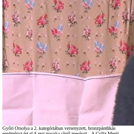
Győri Orsolya a 2. kategóriában versenyzett, bronzpántlikás
eredményt ért el A rest macska című mesével. A Csiliz Menti