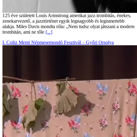
125 éve született Louis Armstrong amerikai jazz-trombitás, énekes,
zenekarvezető, a jazztörténet egyik legnagyobb és legismertebb
alakja. Miles Davis mondta róla: „Nem tudsz olyat játszani a modern
trombitán, ami ne tőle
[...]
I. Csiliz Menti Népmesemondó Fesztivál – Győri Orsolya