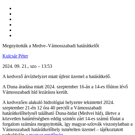
Megnyitották a Medve–Vámosszabadi határátkelőt
Kulcsár Péter
2024. 09. 21., szo – 13:53
A kedvező árvízhelyzet miatt újfent üzemel a határátkelő.
A Duna áradása miatt 2024. szeptember 16-án a 14-es főúton lévő
Vámosszabadi híd lezárásra került.
A kedvezően alakuló hidrológiai helyzetre tekintettel 2024.
szeptember 21-én 12 óra 40 perctől a Vámosszabadi
határátkelőhelynél található Duna-hidat (Medvei híd), illetve a
közvetlen határtérségben eddig szintén zárt 14-es számú főutat a
forgalom számára megnyitották, így magyar-szlovák viszonylatban a
Vámosszabadi határátkelőhely ismételten üzemel – tájékoztatott
weboldalán a
magyar rendőrség
.