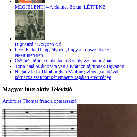
MEGJELENT! – Ardamica Zorán: LÉTFENE
Digitalizált Dolgozó Nő
Fico: Ki kell hangsúlyozni, hogy a konszolidáció
elkerülhetetlen
Csőtörés történt Galántán a Kodály Zoltán utcában
Több halálos áldozata van a Krathon tájfunnak Tajvanon
Negatív lett a Hamburgban Marburg-vírus gyanújával
kórházba szállított két ember vizsgálati eredménye
Magyar Interaktív Televízió
Ambroise Thomas francia operaszerző