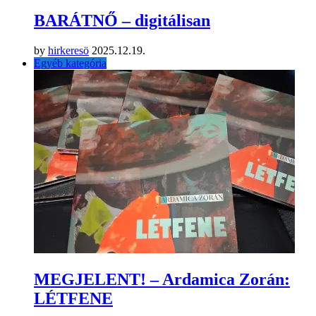
BARÁTNŐ – digitálisan
by
hirkeresö
2025.12.19.
Egyéb kategória
MEGJELENT! – Ardamica Zorán:
LÉTFENE