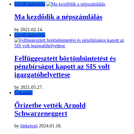
Egyéb kategória
Ma kezdődik a népszámlálás
by
2021.02.14.
Egyéb kategória
Felfüggesztett börtönbüntetést és
pénzbírságot kapott az SIS volt
igazgatóhelyettese
by
2021.05.27.
Űrkutatás
Őrizetbe vették Arnold
Schwarzeneggert
by
hirkeresö
2024.01.18.