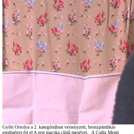
Győri Orsolya a 2. kategóriában versenyzett, bronzpántlikás
eredményt ért el A rest macska című mesével. A Csiliz Menti