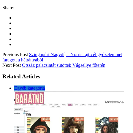
Share:
Previous Post
Szingapúri Nagydíj – Norris rajt-cél győzelemmel
faragott a hátrányából
Next Post
Ötszáz palacsintát sütöttek Vágsellye főterén
Related Articles
Egyéb kategória