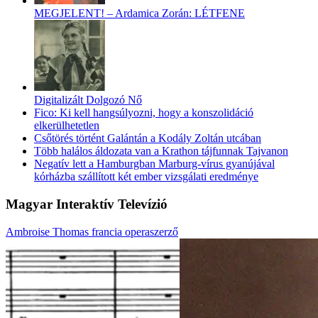
MEGJELENT! – Ardamica Zorán: LÉTFENE
Digitalizált Dolgozó Nő
Fico: Ki kell hangsúlyozni, hogy a konszolidáció
elkerülhetetlen
Csőtörés történt Galántán a Kodály Zoltán utcában
Több halálos áldozata van a Krathon tájfunnak Tajvanon
Negatív lett a Hamburgban Marburg-vírus gyanújával
kórházba szállított két ember vizsgálati eredménye
Magyar Interaktív Televízió
Ambroise Thomas francia operaszerző