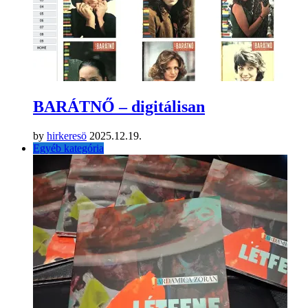
BARÁTNŐ – digitálisan
by
hirkeresö
2025.12.19.
Egyéb kategória