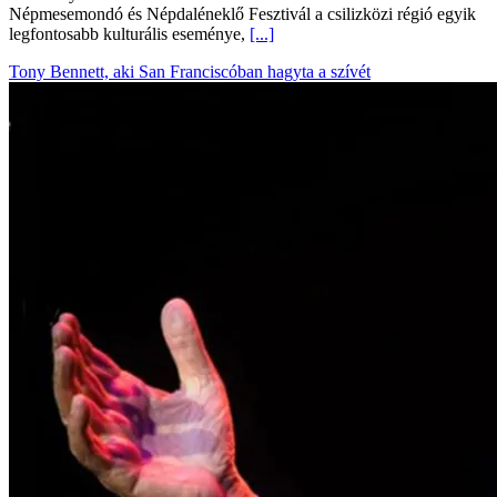
Népmesemondó és Népdaléneklő Fesztivál a csilizközi régió egyik
legfontosabb kulturális eseménye,
[...]
Tony Bennett, aki San Franciscóban hagyta a szívét