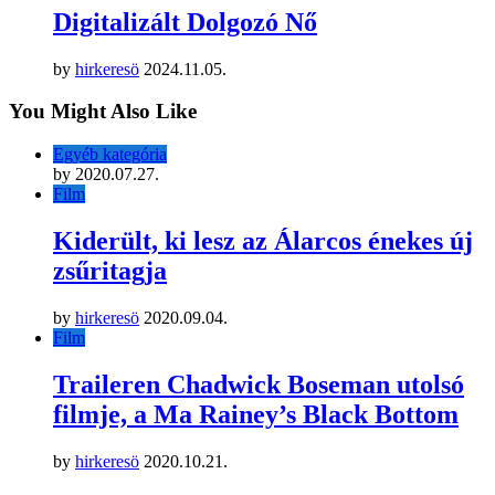
Digitalizált Dolgozó Nő
by
hirkeresö
2024.11.05.
You Might Also Like
Egyéb kategória
by
2020.07.27.
Film
Kiderült, ki lesz az Álarcos énekes új
zsűritagja
by
hirkeresö
2020.09.04.
Film
Traileren Chadwick Boseman utolsó
filmje, a Ma Rainey’s Black Bottom
by
hirkeresö
2020.10.21.