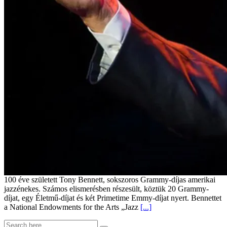
100 éve született Tony Bennett, sokszoros Grammy-díjas amerikai
jazzénekes. Számos elismerésben részesült, köztük 20 Grammy-
díjat, egy Életmű-díjat és két Primetime Emmy-díjat nyert. Bennettet
a National Endowments for the Arts „Jazz
[...]