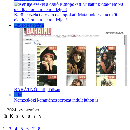
Kerülje ezeket a csaló e-shopokat! Mutatunk csaknem 90
oldalt, ahonnan ne rendeljen!
Egyéb kategória
BARÁTNŐ – digitálisan
Film
Nemzetközi karanténos sorozat indult itthon is
2024. szeptember
h
K
s
c
p
s
v
1
2
3
4
5
6
7
8