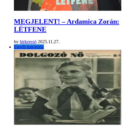
MEGJELENT! – Ardamica Zorán:
LÉTFENE
by
hirkeresö
2025.11.27.
Egyéb kategória