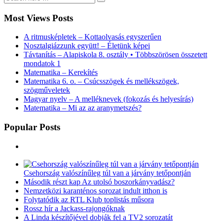
Most Views Posts
A ritmusképletek – Kottaolvasás egyszerűen
Nosztalgiázzunk együtt! – Életünk képei
Távtanítás – Alapiskola 8. osztály • Többszörösen összetett
mondatok 1
Matematika – Kerekítés
Matematika 6. o. – Csúcsszögek és mellékszögek,
szögműveletek
Magyar nyelv – A melléknevek (fokozás és helyesírás)
Matematika – Mi az az aranymetszés?
Popular Posts
Csehország valószínűleg túl van a járvány tetőpontján
Második részt kap Az utolsó boszorkányvadász?
Nemzetközi karanténos sorozat indult itthon is
Folytatódik az RTL Klub toplistás műsora
Rossz hír a Jackass-rajongóknak
A Linda készítőjével dobják fel a TV2 sorozatát