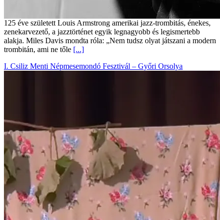
125 éve született Louis Armstrong amerikai jazz-trombitás, énekes,
zenekarvezető, a jazztörténet egyik legnagyobb és legismertebb
alakja. Miles Davis mondta róla: „Nem tudsz olyat játszani a modern
trombitán, ami ne tőle
[...]
I. Csiliz Menti Népmesemondó Fesztivál – Győri Orsolya