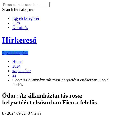
Search by category:
Egyéb kategória
Film
Űrkutatás
Hírkereső
Egyéb kategória
Home
2024
szeptember
22
Ódor: Az államháztartás rossz helyzetéért elsősorban Fico a
felelős
Ódor: Az államháztartás rossz
helyzetéért elsősorban Fico a felelős
by
2024.09.22.
8 Views