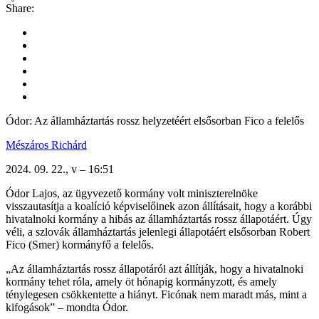
Share:
Ódor: Az államháztartás rossz helyzetéért elsősorban Fico a felelős
Mészáros Richárd
2024. 09. 22., v – 16:51
Ódor Lajos, az ügyvezető kormány volt miniszterelnöke
visszautasítja a koalíció képviselőinek azon állításait, hogy a korábbi
hivatalnoki kormány a hibás az államháztartás rossz állapotáért. Úgy
véli, a szlovák államháztartás jelenlegi állapotáért elsősorban Robert
Fico (Smer) kormányfő a felelős.
„Az államháztartás rossz állapotáról azt állítják, hogy a hivatalnoki
kormány tehet róla, amely öt hónapig kormányzott, és amely
ténylegesen csökkentette a hiányt. Ficónak nem maradt más, mint a
kifogások” – mondta Ódor.