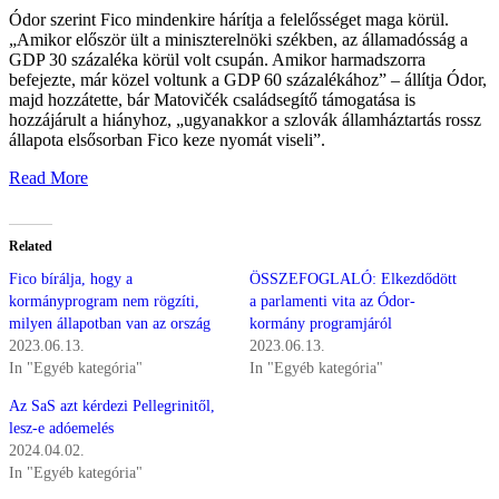
Ódor szerint Fico mindenkire hárítja a felelősséget maga körül.
„Amikor először ült a miniszterelnöki székben, az államadósság a
GDP 30 százaléka körül volt csupán. Amikor harmadszorra
befejezte, már közel voltunk a GDP 60 százalékához” – állítja Ódor,
majd hozzátette, bár
Matovičék családsegítő támogatása is
hozzájárult a hiányhoz, „ugyanakkor
a szlovák államháztartás rossz
állapota elsősorban Fico keze nyomát viseli”.
Read More
Related
Fico bírálja, hogy a
ÖSSZEFOGLALÓ: Elkezdődött
kormányprogram nem rögzíti,
a parlamenti vita az Ódor-
milyen állapotban van az ország
kormány programjáról
2023.06.13.
2023.06.13.
In "Egyéb kategória"
In "Egyéb kategória"
Az SaS azt kérdezi Pellegrinitől,
lesz-e adóemelés
2024.04.02.
In "Egyéb kategória"