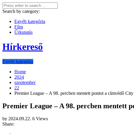
Search by category:
Egyéb kategória
Film
Űrkutatás
Hírkereső
Egyéb kategória
Home
2024
szeptember
22
Premier League – A 98. percben mentett pontot a címvédő City 
Premier League – A 98. percben mentett po
by
2024.09.22.
6 Views
Share: