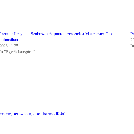
Premier League – Szoboszlaiék pontot szereztek a Manchester City
P
otthonában
2
2023.11.25.
I
In "Egyéb kategória"
n érvényben – van, ahol harmadfokú