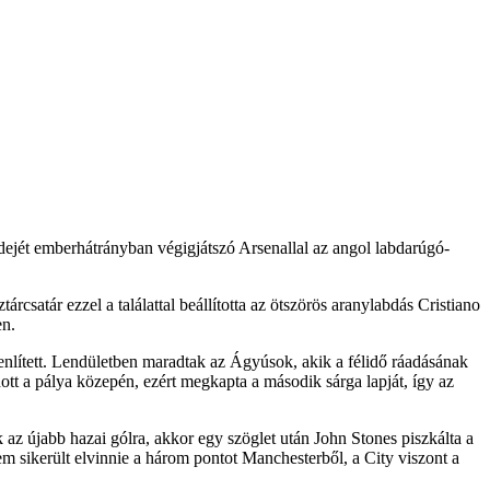
idejét emberhátrányban végigjátszó Arsenallal az angol labdarúgó-
csatár ezzel a találattal beállította az ötszörös aranylabdás Cristiano
en.
yenlített. Lendületben maradtak az Ágyúsok, akik a félidő ráadásának
ott a pálya közepén, ezért megkapta a második sárga lapját, így az
 az újabb hazai gólra, akkor egy szöglet után John Stones piszkálta a
em sikerült elvinnie a három pontot Manchesterből, a City viszont a