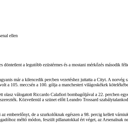
enal ellen
-es döntetlent a legutóbb ezüstérmes és a mostani mérkőzés második fél
anis már a kilencedik percben vezetéshez juttatta a Cityt. A norvég sztár
 volt a 105. meccsén a 100. gólja a manchesteri világoskékek kötelékéb
ett olasz válogatott Riccardo Calafiori bombagóljával a 22. percben eg
egszerezték. Közvetlenül a szünet előtt Leandro Trossard szabálytalankod
 az emberelőnyt, de a szurkolóknak egészen a 98. percig kellett várniuk
ngadóhoz méltó módon, feszült pillanatokkal ért véget, az Arsenalnak n