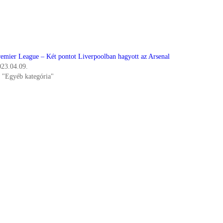
remier League – Két pontot Liverpoolban hagyott az Arsenal
023.04.09.
n "Egyéb kategória"