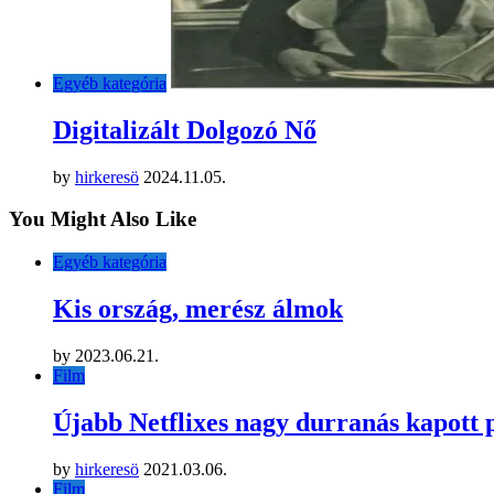
Egyéb kategória
Digitalizált Dolgozó Nő
by
hirkeresö
2024.11.05.
You Might Also Like
Egyéb kategória
Kis ország, merész álmok
by
2023.06.21.
Film
Újabb Netflixes nagy durranás kapott
by
hirkeresö
2021.03.06.
Film