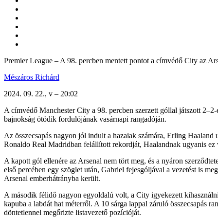
Premier League – A 98. percben mentett pontot a címvédő City az Ars
Mészáros Richárd
2024. 09. 22., v – 20:02
A címvédő Manchester City a 98. percben szerzett góllal játszott 2–2
bajnokság ötödik fordulójának vasárnapi rangadóján.
Az összecsapás nagyon jól indult a hazaiak számára, Erling Haaland ugy
Ronaldo Real Madridban felállított rekordját, Haalandnak ugyanis ez
A kapott gól ellenére az Arsenal nem tört meg, és a nyáron szerződtet
első percében egy szöglet után, Gabriel fejesgóljával a vezetést is m
Arsenal emberhátrányba került.
A második félidő nagyon egyoldalú volt, a City igyekezett kihasználni
kapuba a labdát hat méterről. A 10 sárga lappal záruló összecsapás ra
döntetlennel megőrizte listavezető pozícióját.