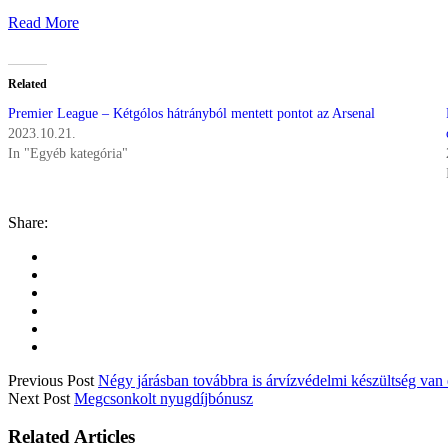
Read More
Related
Premier League – Kétgólos hátrányból mentett pontot az Arsenal
2023.10.21.
In "Egyéb kategória"
Share:
Previous Post
Négy járásban továbbra is árvízvédelmi készültség va
Next Post
Megcsonkolt nyugdíjbónusz
Related Articles