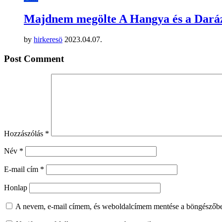
Majdnem megölte A Hangya és a Darázs:
by
hirkeresö
2023.04.07.
Post Comment
Hozzászólás
*
Név
*
E-mail cím
*
Honlap
A nevem, e-mail címem, és weboldalcímem mentése a böngészőb