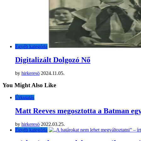
Egyéb kategória
Digitalizált Dolgozó Nő
by
hirkeresö
2024.11.05.
You Might Also Like
Űrkutatás
Matt Reeves megosztotta a Batman egyi
by
hirkeresö
2022.03.25.
Egyéb kategória