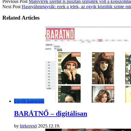
Previous Post
Matovičék szerint is pusztán színjáték volt a konszolidá
Next Post
Hasnyálmirigyrák: ezek a jelek, az egyik közülük szinte mi
Related Articles
Egyéb kategória
BARÁTNŐ – digitálisan
by
hirkeresö
2025.12.19.