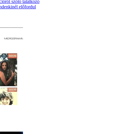
cióról szóló találkozó
ndenkinél előfordul