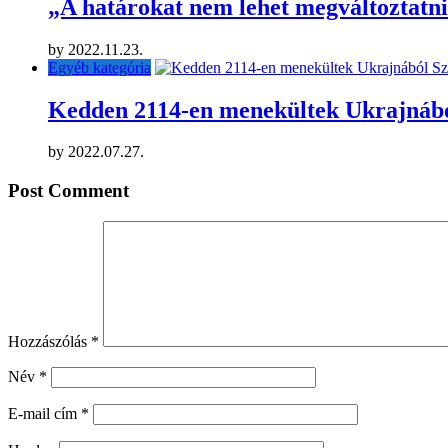
„A határokat nem lehet megváltoztatni
by
2022.11.23.
Egyéb kategória
Kedden 2114-en menekültek Ukrajnábó
by
2022.07.27.
Post Comment
Hozzászólás
*
Név
*
E-mail cím
*