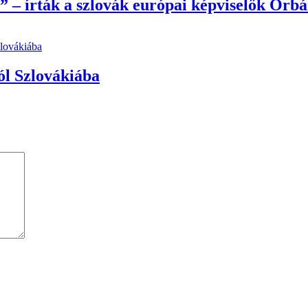
” – írták a szlovák európai képviselők Orb
l Szlovákiába