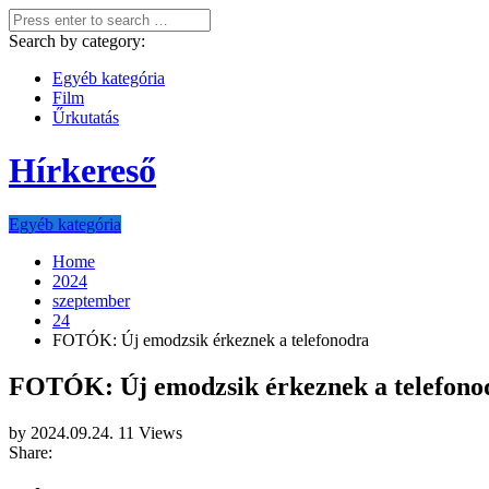
Search by category:
Egyéb kategória
Film
Űrkutatás
Hírkereső
Egyéb kategória
Home
2024
szeptember
24
FOTÓK: Új emodzsik érkeznek a telefonodra
FOTÓK: Új emodzsik érkeznek a telefono
by
2024.09.24.
11 Views
Share: