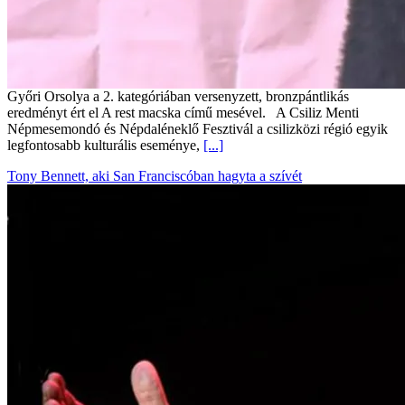
Győri Orsolya a 2. kategóriában versenyzett, bronzpántlikás
eredményt ért el A rest macska című mesével. A Csiliz Menti
Népmesemondó és Népdaléneklő Fesztivál a csilizközi régió egyik
legfontosabb kulturális eseménye,
[...]
Tony Bennett, aki San Franciscóban hagyta a szívét