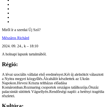
Miről ír a szerdai Új Szó?
Mészáros Richárd
2024. 09. 24., k – 18:10
A holnapi lapunk tartalmából.
Régió:
A lévai szociális vállalat első eredményei.Két új alelnököt választott
a Nyitra megyei közgyűlés.Álcahálót készítettek az Ukrán
Napokon.Hevesi Kriszta teltházas előadása
Komáromban.Rozmaring csoportok országos találkozója.Ötszáz
palacsintát sütöttek Vágsellyén.Rendőrségi napló: a hetényi tragédia
részletei.
Kultúra: