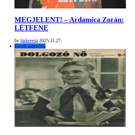
MEGJELENT! – Ardamica Zorán:
LÉTFENE
by
hirkeresö
2025.11.27.
Egyéb kategória