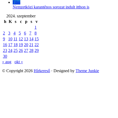
Film
Nemzetközi karanténos sorozat indult itthon is
2024. szeptember
h
K
s
c
p
s
v
1
2
3
4
5
6
7
8
9
10
11
12
13
14
15
16
17
18
19
20
21
22
23
24
25
26
27
28
29
30
« aug
okt »
© Copyright 2026
Hírkereső
· Designed by
Theme Junkie