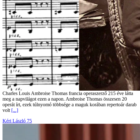
Charles Louis Ambroise Thomas francia operaszerző 215 éve látta
meg a napvilágot ezen a napon. Ambroise Thomas összesen 20
operát írt, ezek túlnyomó többsége a maguk korában repertoár darab
volt
[...]
Kéri László 75