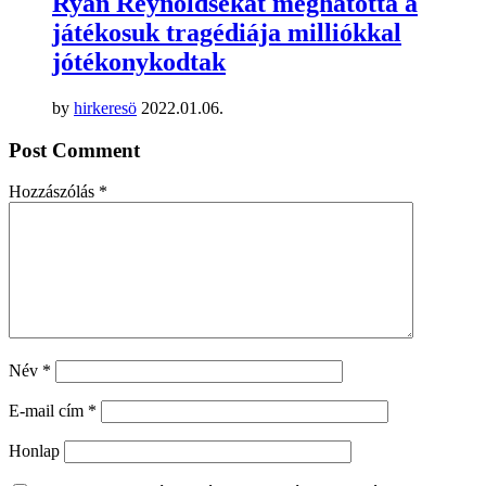
Ryan Reynoldsékat meghatotta a
játékosuk tragédiája milliókkal
jótékonykodtak
by
hirkeresö
2022.01.06.
Post Comment
Hozzászólás
*
Név
*
E-mail cím
*
Honlap