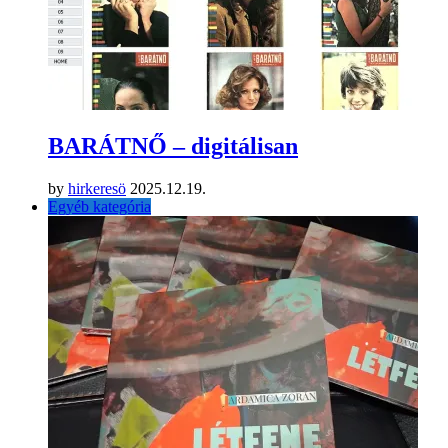
BARÁTNŐ – digitálisan
by
hirkeresö
2025.12.19.
Egyéb kategória