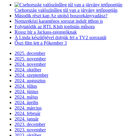
Csehország valószínűleg túl van a járvány tetőpontján
Második részt kap Az utolsó boszorkányvadász?
Nemzetközi karanténos sorozat indult itthon is
Folytatódik az RTL Klub toplistás műsora
Rossz hír a Jackass-rajongóknak
A Linda készítőjével dobják fel a TV2 sorozatát
Őszi film lett a Pókember 3
2025. december
2025. november
2024. november
2024. október
2024. szeptember
2024. augusztus
2024. július
2024. június
2024. május
2024. április
2024. március
2024. február
2024. január
2023. december
2023. november
2023. október