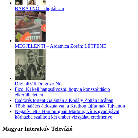
BARÁTNŐ – digitálisan
MEGJELENT! – Ardamica Zorán: LÉTFENE
Digitalizált Dolgozó Nő
Fico: Ki kell hangsúlyozni, hogy a konszolidáció
elkerülhetetlen
Csőtörés történt Galántán a Kodály Zoltán utcában
Több halálos áldozata van a Krathon tájfunnak Tajvanon
Negatív lett a Hamburgban Marburg-vírus gyanújával
kórházba szállított két ember vizsgálati eredménye
Magyar Interaktív Televízió