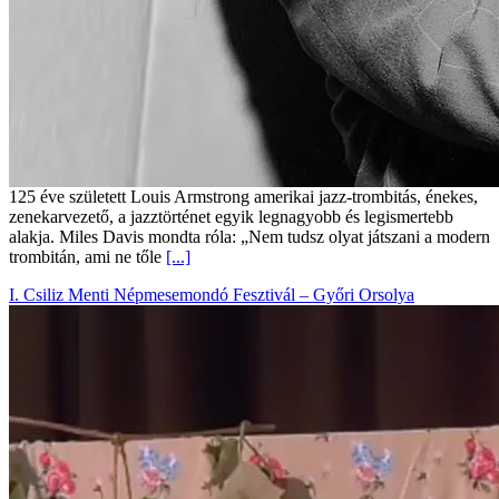
125 éve született Louis Armstrong amerikai jazz-trombitás, énekes,
zenekarvezető, a jazztörténet egyik legnagyobb és legismertebb
alakja. Miles Davis mondta róla: „Nem tudsz olyat játszani a modern
trombitán, ami ne tőle
[...]
I. Csiliz Menti Népmesemondó Fesztivál – Győri Orsolya