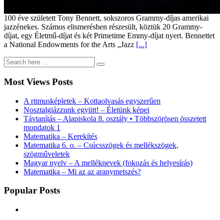
100 éve született Tony Bennett, sokszoros Grammy-díjas amerikai
jazzénekes. Számos elismerésben részesült, köztük 20 Grammy-
díjat, egy Életmű-díjat és két Primetime Emmy-díjat nyert. Bennettet
a National Endowments for the Arts „Jazz
[...]
Most Views Posts
A ritmusképletek – Kottaolvasás egyszerűen
Nosztalgiázzunk együtt! – Életünk képei
Távtanítás – Alapiskola 8. osztály • Többszörösen összetett
mondatok 1
Matematika – Kerekítés
Matematika 6. o. – Csúcsszögek és mellékszögek,
szögműveletek
Magyar nyelv – A melléknevek (fokozás és helyesírás)
Matematika – Mi az az aranymetszés?
Popular Posts