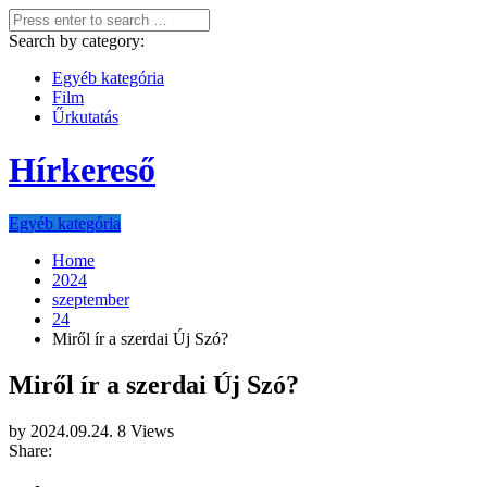
Search by category:
Egyéb kategória
Film
Űrkutatás
Hírkereső
Egyéb kategória
Home
2024
szeptember
24
Miről ír a szerdai Új Szó?
Miről ír a szerdai Új Szó?
by
2024.09.24.
8 Views
Share: