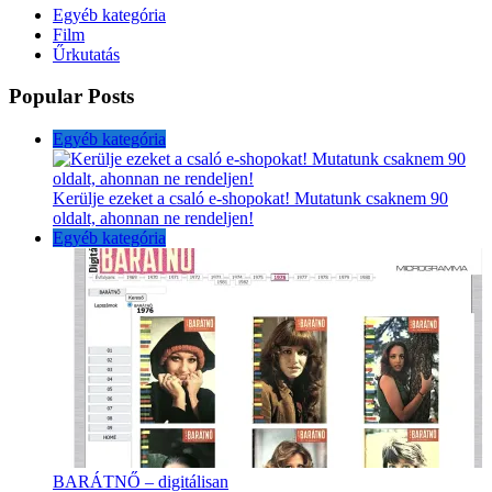
Egyéb kategória
Film
Űrkutatás
Popular Posts
Egyéb kategória
Kerülje ezeket a csaló e-shopokat! Mutatunk csaknem 90
oldalt, ahonnan ne rendeljen!
Egyéb kategória
BARÁTNŐ – digitálisan