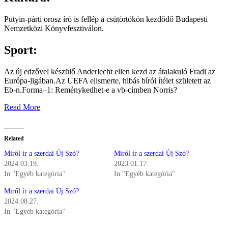
Putyin-párti orosz író is fellép a csütörtökön kezdődő Budapesti
Nemzetközi Könyvfesztiválon.
Sport:
Az új edzővel készülő Anderlecht ellen kezd az átalakuló Fradi az
Európa-ligában.Az UEFA elismerte, hibás bírói ítélet született az
Eb-n.Forma–1: Reménykedhet-e a vb-címben Norris?
Read More
Related
Miről ír a szerdai Új Szó?
Miről ír a szerdai Új Szó?
2024.03.19.
2023.01.17.
In "Egyéb kategória"
In "Egyéb kategória"
Miről ír a szerdai Új Szó?
2024.08.27.
In "Egyéb kategória"