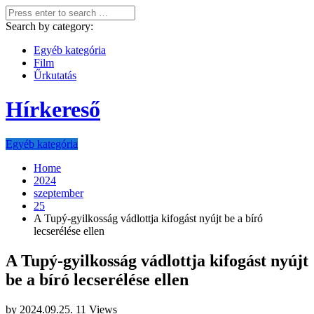
Search by category:
Egyéb kategória
Film
Űrkutatás
Hírkereső
Egyéb kategória
Home
2024
szeptember
25
A Tupý-gyilkosság vádlottja kifogást nyújt be a bíró
lecserélése ellen
A Tupý-gyilkosság vádlottja kifogást nyújt
be a bíró lecserélése ellen
by
2024.09.25.
11 Views