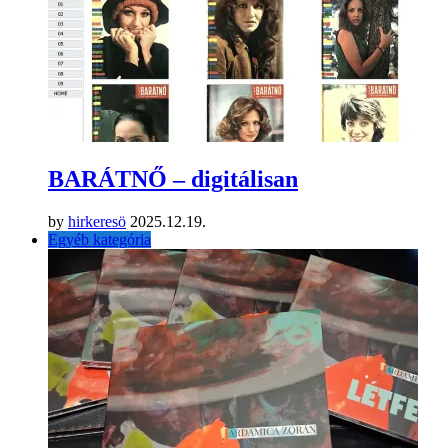
BARÁTNŐ – digitálisan
by
hirkeresö
2025.12.19.
Egyéb kategória