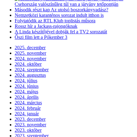
Csehország valószínűleg túl van a járvány tetőpontján
Második részt kap Az utolsó boszorkányvadász?
Nemzetközi karanténos sorozat indult itthon is
Folytatódik az RTL Klub toplistás műsora
Rossz hír a Jackass-rajongóknak
A Linda készítőjével dobják fel a TV2 sorozatát
Őszi film lett a Pókember 3
2025. december
2025. november
2024. november
2024. október
2024. szeptember
2024. augusztus
2024. július
2024. június
2024. május
2024. április
2024. március
2024. február
2024. január
2023. december
2023. november
2023. október
2023. szeptember