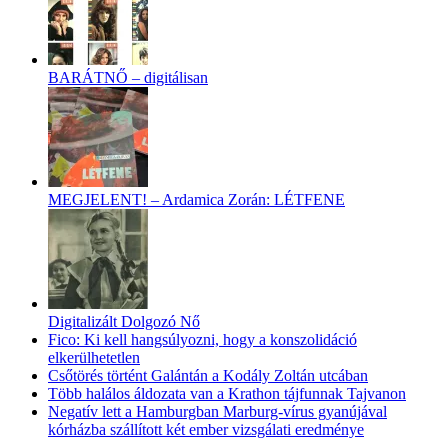
BARÁTNŐ – digitálisan
MEGJELENT! – Ardamica Zorán: LÉTFENE
Digitalizált Dolgozó Nő
Fico: Ki kell hangsúlyozni, hogy a konszolidáció
elkerülhetetlen
Csőtörés történt Galántán a Kodály Zoltán utcában
Több halálos áldozata van a Krathon tájfunnak Tajvanon
Negatív lett a Hamburgban Marburg-vírus gyanújával
kórházba szállított két ember vizsgálati eredménye