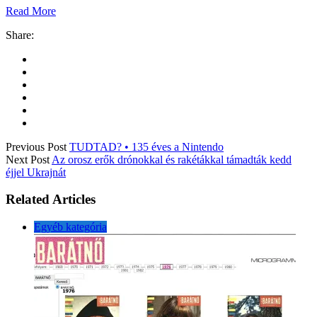
Read More
Share:
Previous Post
TUDTAD? • 135 éves a Nintendo
Next Post
Az orosz erők drónokkal és rakétákkal támadták kedd
éjjel Ukrajnát
Related Articles
Egyéb kategória