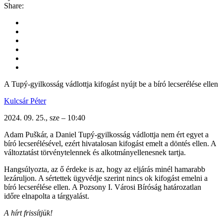
Share:
A Tupý-gyilkosság vádlottja kifogást nyújt be a bíró lecserélése ellen
Kulcsár Péter
2024. 09. 25., sze – 10:40
Adam Puškár, a Daniel Tupý-gyilkosság vádlottja nem ért egyet a
bíró lecserélésével, ezért hivatalosan kifogást emelt a döntés ellen. A
változtatást törvénytelennek és alkotmányellenesnek tartja.
Hangsúlyozta, az ő érdeke is az, hogy az eljárás minél hamarabb
lezáruljon. A sértettek ügyvédje szerint nincs ok kifogást emelni a
bíró lecserélése ellen. A Pozsony I. Városi Bíróság határozatlan
időre elnapolta a tárgyalást.
A hírt frissítjük!