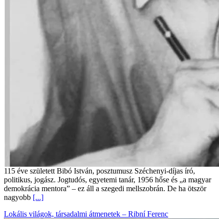
115 éve született Bibó István, posztumusz Széchenyi-díjas író,
politikus, jogász. Jogtudós, egyetemi tanár, 1956 hőse és „a magyar
demokrácia mentora” – ez áll a szegedi mellszobrán. De ha ötször
nagyobb
[...]
Lokális világok, társadalmi átmenetek – Ribní Ferenc