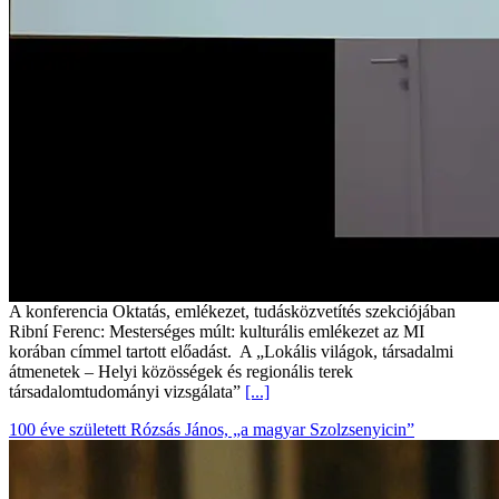
A konferencia Oktatás, emlékezet, tudásközvetítés szekciójában
Ribní Ferenc: Mesterséges múlt: kulturális emlékezet az MI
korában címmel tartott előadást. A „Lokális világok, társadalmi
átmenetek – Helyi közösségek és regionális terek
társadalomtudományi vizsgálata”
[...]
100 éve született Rózsás János, „a magyar Szolzsenyicin”