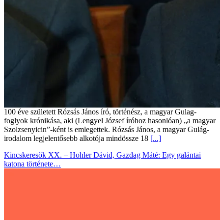
100 éve született Rózsás János író, történész, a magyar Gulag-
foglyok krónikása, aki (Lengyel József íróhoz hasonlóan) „a magyar
Szolzsenyicin”-ként is emlegettek. Rózsás János, a magyar Gulág-
irodalom legjelentősebb alkotója mindössze 18
[...]
Kincskeresők XX. – Hohler Dávid, Gazdag Máté: Egy galántai
katona története…