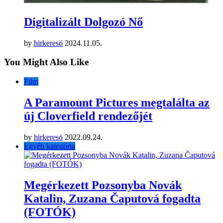
Digitalizált Dolgozó Nő
by
hirkeresö
2024.11.05.
You Might Also Like
Film
A Paramount Pictures megtalálta az
új Cloverfield rendezőjét
by
hirkeresö
2022.09.24.
Egyéb kategória
Megérkezett Pozsonyba Novák
Katalin, Zuzana Čaputová fogadta
(FOTÓK)