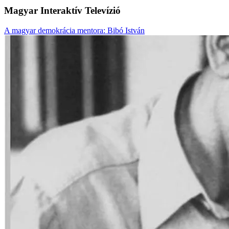
Magyar Interaktív Televízió
A magyar demokrácia mentora: Bibó István