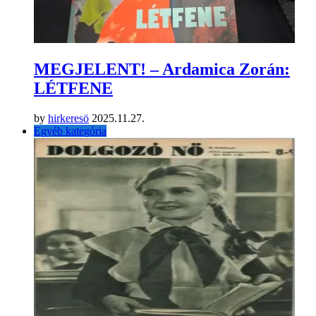
MEGJELENT! – Ardamica Zorán:
LÉTFENE
by
hirkeresö
2025.11.27.
Egyéb kategória