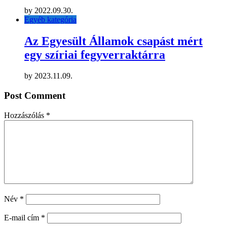
by
2022.09.30.
Egyéb kategória
Az Egyesült Államok csapást mért
egy szíriai fegyverraktárra
by
2023.11.09.
Post Comment
Hozzászólás
*
Név
*
E-mail cím
*