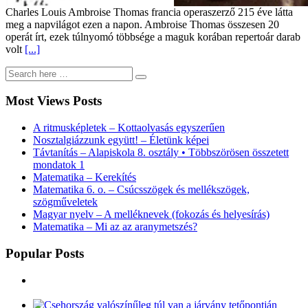
Charles Louis Ambroise Thomas francia operaszerző 215 éve látta
meg a napvilágot ezen a napon. Ambroise Thomas összesen 20
operát írt, ezek túlnyomó többsége a maguk korában repertoár darab
volt
[...]
Most Views Posts
A ritmusképletek – Kottaolvasás egyszerűen
Nosztalgiázzunk együtt! – Életünk képei
Távtanítás – Alapiskola 8. osztály • Többszörösen összetett
mondatok 1
Matematika – Kerekítés
Matematika 6. o. – Csúcsszögek és mellékszögek,
szögműveletek
Magyar nyelv – A melléknevek (fokozás és helyesírás)
Matematika – Mi az az aranymetszés?
Popular Posts