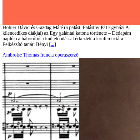
Hohler Dávid és Gazdag Máté (a palásti Palásthy Pál Egyházi AI
kilencedikes diákjai) az Egy galántai katona története – Dédapám
naplója a háborúból című előadással érkeztek a konferenciára.
Felkészítő tanár: Bényi
[...]
Ambroise Thomas francia operaszerző