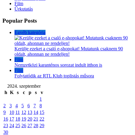
Film
Űrkutatás
Popular Posts
Egyéb kategória
Kerülje ezeket a csaló e-shopokat! Mutatunk csaknem 90
oldalt, ahonnan ne rendeljen!
Film
Nemzetközi karanténos sorozat indult itthon is
Film
Folytatódik az RTL Klub toplistás műsora
2024. szeptember
h
K
s
c
p
s
v
1
2
3
4
5
6
7
8
9
10
11
12
13
14
15
16
17
18
19
20
21
22
23
24
25
26
27
28
29
30