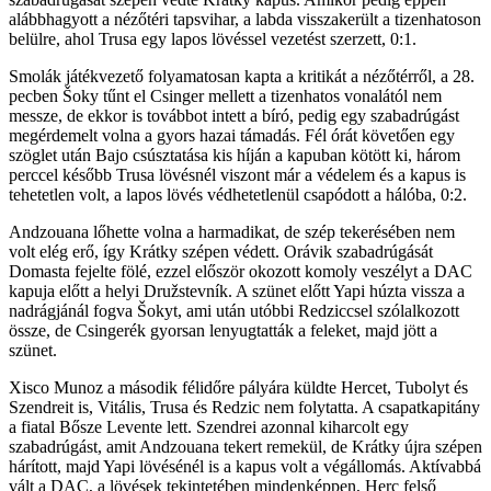
alábbhagyott a nézőtéri tapsvihar, a labda visszakerült a tizenhatoson
belülre, ahol Trusa egy lapos lövéssel vezetést szerzett, 0:1.
Smol
ák játékvezető folyamatosan kapta a kritikát a nézőtérről, a 28.
pecben
Šoky
tűnt el Csinger mellett a tizenhatos vonalától nem
messze, de ekkor is továbbot intett a bíró, pedig egy szabadrúgást
megérdemelt volna a gyors hazai támadás. Fél órát követően egy
szöglet után Bajo csúsztatása kis híján a kapuban kötött ki, három
perccel később Trusa lövésnél viszont már a védelem és a kapus is
tehetetlen volt, a lapos lövés védhetetlenül csapódott a hálóba, 0:2.
Andzouana lőhette volna a harmadikat, de szép tekerésében nem
volt elég erő, í
gy Krátky
szépen védett. Orávik szabadrúgását
Domasta fejelte fölé, ezzel először okozott komoly veszélyt a DAC
kapuja előtt a helyi Dru
žstevník. A sz
ünet előtt
Yapi húzta vissza a
nadrágjánál fogva Šokyt,
ami után utóbbi Redziccsel szólalkozott
össze, de Csingerék gyorsan lenyugtatták a feleket, majd jött a
szünet.
Xisco Munoz a második félidőre pályára küldte Hercet, Tubolyt és
Szendreit is, Vitális, Trusa és Redzic nem folytatta. A csapatkapitány
a fiatal Bősze Levente lett. Szendrei azonnal kiharcolt egy
szabadrúgást, amit Andzouana tekert remekül, de Krátky újra szépen
hárított, majd Yapi lövésénél is a kapus volt a végállomás. Aktívabbá
vált a DAC, a lövések tekintetében mindenképpen, Herc felső