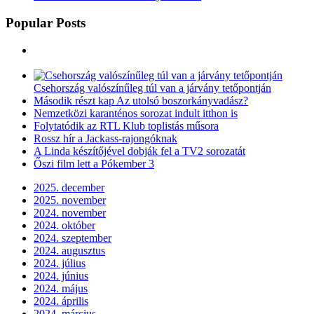
Popular Posts
Csehország valószínűleg túl van a járvány tetőpontján
Második részt kap Az utolsó boszorkányvadász?
Nemzetközi karanténos sorozat indult itthon is
Folytatódik az RTL Klub toplistás műsora
Rossz hír a Jackass-rajongóknak
A Linda készítőjével dobják fel a TV2 sorozatát
Őszi film lett a Pókember 3
2025. december
2025. november
2024. november
2024. október
2024. szeptember
2024. augusztus
2024. július
2024. június
2024. május
2024. április
2024. március