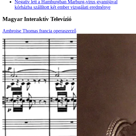
Negatív lett a Hamburgban Marburg-vírus gyanújával
kórházba szállított két ember vizsgálati eredménye
Magyar Interaktív Televízió
Ambroise Thomas francia operaszerző