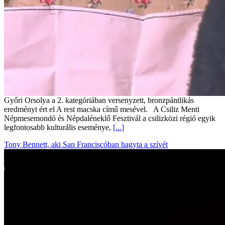
Győri Orsolya a 2. kategóriában versenyzett, bronzpántlikás
eredményt ért el A rest macska című mesével. A Csiliz Menti
Népmesemondó és Népdaléneklő Fesztivál a csilizközi régió egyik
legfontosabb kulturális eseménye,
[...]
Tony Bennett, aki San Franciscóban hagyta a szívét