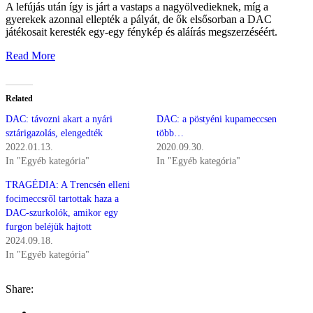
A lefújás után így is járt a vastaps a nagyölvedieknek, míg a
gyerekek azonnal ellepték a pályát, de ők elsősorban a DAC
játékosait keresték egy-egy fénykép és aláírás megszerzéséért.
Read More
Related
DAC: távozni akart a nyári
DAC: a pöstyéni kupameccsen
sztárigazolás, elengedték
több…
2022.01.13.
2020.09.30.
In "Egyéb kategória"
In "Egyéb kategória"
TRAGÉDIA: A Trencsén elleni
focimeccsről tartottak haza a
DAC-szurkolók, amikor egy
furgon beléjük hajtott
2024.09.18.
In "Egyéb kategória"
Share: