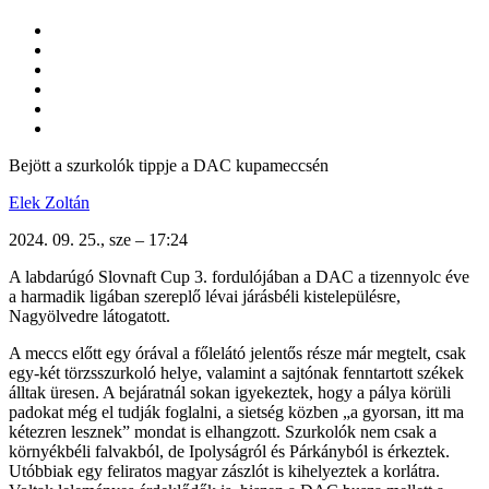
Bejött a szurkolók tippje a DAC kupameccsén
Elek Zoltán
2024. 09. 25., sze – 17:24
A labdarúgó Slovnaft Cup 3. fordulójában a DAC a tizennyolc éve
a harmadik ligában szereplő lévai járásbéli kistelepülésre,
Nagyölvedre látogatott.
A meccs előtt egy órával a főlelátó jelentős része már megtelt, csak
egy-két törzsszurkoló helye, valamint a sajtónak fenntartott székek
álltak üresen. A bejáratnál sokan igyekeztek, hogy a pálya körüli
padokat még el tudják foglalni, a sietség közben „a gyorsan, itt ma
kétezren lesznek” mondat is elhangzott. Szurkolók nem csak a
környékbéli falvakból, de Ipolyságról és Párkányból is érkeztek.
Utóbbiak egy feliratos magyar zászlót is kihelyeztek a korlátra.