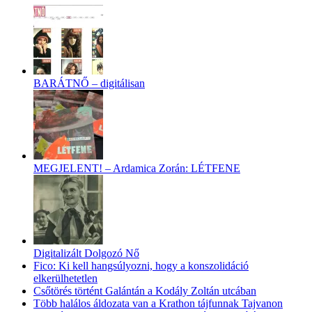
BARÁTNŐ – digitálisan
MEGJELENT! – Ardamica Zorán: LÉTFENE
Digitalizált Dolgozó Nő
Fico: Ki kell hangsúlyozni, hogy a konszolidáció
elkerülhetetlen
Csőtörés történt Galántán a Kodály Zoltán utcában
Több halálos áldozata van a Krathon tájfunnak Tajvanon