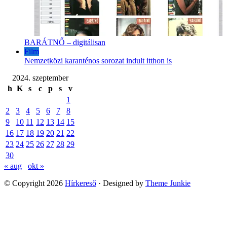
BARÁTNŐ – digitálisan
Film
Nemzetközi karanténos sorozat indult itthon is
2024. szeptember
h
K
s
c
p
s
v
1
2
3
4
5
6
7
8
9
10
11
12
13
14
15
16
17
18
19
20
21
22
23
24
25
26
27
28
29
30
« aug
okt »
© Copyright 2026
Hírkereső
· Designed by
Theme Junkie