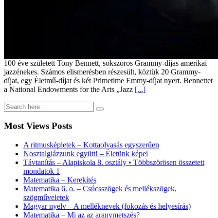
100 éve született Tony Bennett, sokszoros Grammy-díjas amerikai
jazzénekes. Számos elismerésben részesült, köztük 20 Grammy-
díjat, egy Életmű-díjat és két Primetime Emmy-díjat nyert. Bennettet
a National Endowments for the Arts „Jazz
[...]
Most Views Posts
A ritmusképletek – Kottaolvasás egyszerűen
Nosztalgiázzunk együtt! – Életünk képei
Távtanítás – Alapiskola 8. osztály • Többszörösen összetett
mondatok 1
Matematika – Kerekítés
Matematika 6. o. – Csúcsszögek és mellékszögek,
szögműveletek
Magyar nyelv – A melléknevek (fokozás és helyesírás)
Matematika – Mi az az aranymetszés?