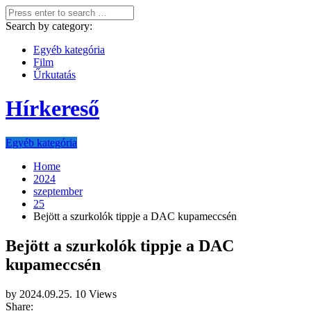
Search by category:
Egyéb kategória
Film
Űrkutatás
Hírkereső
Egyéb kategória
Home
2024
szeptember
25
Bejött a szurkolók tippje a DAC kupameccsén
Bejött a szurkolók tippje a DAC
kupameccsén
by
2024.09.25.
10 Views
Share: