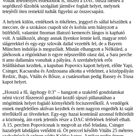
Voltak leleményes érdeklődők is, hiszen a DAC busza mellett a
segédkező tűzoltók szolgálati járműve foglalt helyet, melynek
tetejéről öten remekül tudták figyelni az összecsapást.
A helyiek külön, emléknek is tökéletes, jeggyel és sállal készültek a
meccsre, de a szokásos csapolt sör és kofola sem hiányzott a
büfékből, valamint finoman illatozó kemencés lángos is kapható
volt. A találkozót, ahogy annak ilyenkor lennie kell, magyar retró
slágerekkel és egy-egy szlovák dallal vezették fel, de a Bayern
München indulója is megszólalt. Miután elhangzott a Nélküled, a
játékosok a régiónkban is egyre népszerűbb olasz dal, a Sara perche
ti amo dallamára vonultak a pályára. A szerdahelyiek erős
felállításban kezdtek, a kapuban Popovics kapott helyett, előtte Yapi,
Csinger, Kacsaraba és Andzouana alkotta a védelmet, a középpályán
Redzic, Bajo, Vitális és Bősze, a csatársorban pedig Bassey és Trusa
kapot helyet.
„Hosszú a fű, úgyhogy 0:3” – hangzott a szakértő gondolatokat
némi viccel fűszerező gondolat kezdő sípszó pillanatában a
mögöttünk helyet foglaló környékbéli fociszeretőktől. A vendégek
ennek megfelelően aktívan kezdtek és nem nagyon engedték ki saját
téreflükről az ölvedieket. Egy-egy hazai kontránál azonnal felhördült
a közönség, ám ezek jelentős része a DAC térfelének felénél elhalt.
A 15. percben Popovicsnak is megvolt az első feladata, Csinger
hazafejelt labdájára vetődött rá. Öt perccel később Vitális 25 méteres
szabadrúgását szépen védte Krátky kapus. Amikor pedig éppen