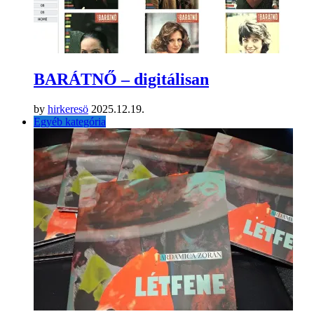
BARÁTNŐ – digitálisan
by
hirkeresö
2025.12.19.
Egyéb kategória