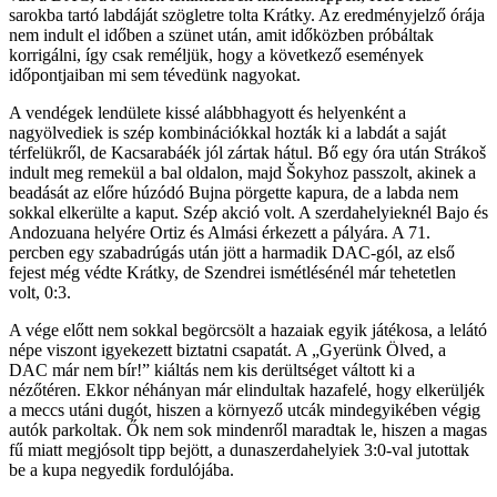
sarokba tartó labdáját szögletre tolta Krátky. Az eredményjelző órája
nem indult el időben a szünet után, amit időközben próbáltak
korrigálni, így csak reméljük, hogy a következő események
időpontjaiban mi sem tévedünk nagyokat.
A vendégek lendülete kissé alábbhagyott és helyenként a
nagyölvediek is szép kombinációkkal hozták ki a labdát a saját
térfelükről, de Kacsarabáék jól zártak hátul. Bő egy óra után Strákoš
indult meg remekül a bal oldalon, majd Šokyhoz passzolt, akinek a
beadását az előre húzódó Bujna pörgette kapura, de a labda nem
sokkal elkerülte a kaput. Szép akció volt. A szerdahelyieknél Bajo és
Andozuana helyére Ortiz és Almási érkezett a pályára. A 71.
percben egy szabadrúgás után jött a harmadik DAC-gól, az első
fejest még védte Krátky, de Szendrei ismétlésénél már tehetetlen
volt, 0:3.
A vége előtt nem sokkal begörcsölt a hazaiak egyik játékosa, a lelátó
népe viszont igyekezett biztatni csapatát. A „Gyerünk Ölved, a
DAC már nem bír!” kiáltás nem kis derültséget váltott ki a
nézőtéren. Ekkor néhányan már elindultak hazafelé, hogy elkerüljék
a meccs utáni dugót, hiszen a környező utcák mindegyikében végig
autók parkoltak. Ők nem sok mindenről maradtak le, hiszen a magas
fű miatt megjósolt tipp bejött, a dunaszerdahelyiek 3:0-val jutottak
be a kupa negyedik fordulójába.