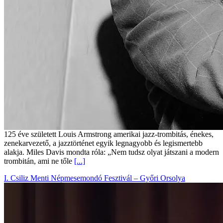
125 éve született Louis Armstrong amerikai jazz-trombitás, énekes,
zenekarvezető, a jazztörténet egyik legnagyobb és legismertebb
alakja. Miles Davis mondta róla: „Nem tudsz olyat játszani a modern
trombitán, ami ne tőle
[...]
I. Csiliz Menti Népmesemondó Fesztivál – Győri Orsolya