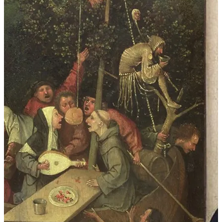
510 éve hunyt el Hieronymus Bosch németalföldi festőművész, a pokol
sok pontos
[...]
VERDI a Csáky-kastélyban