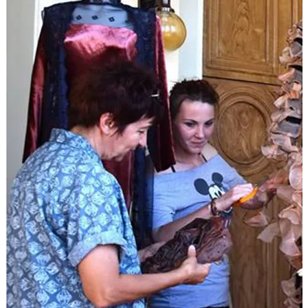
85 éve született Gyarmathy Ágnes, Munkácsy Mihály-díjas díszlet- és
színésznőként, majd a poznani Képzőművészeti Főiskola
[...]