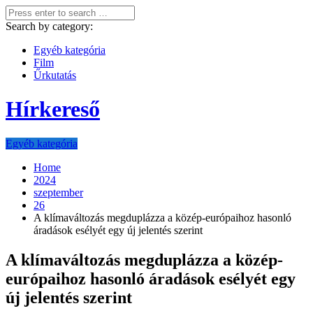
Search by category:
Egyéb kategória
Film
Űrkutatás
Hírkereső
Egyéb kategória
Home
2024
szeptember
26
A klímaváltozás megduplázza a közép-európaihoz hasonló
áradások esélyét egy új jelentés szerint
A klímaváltozás megduplázza a közép-
európaihoz hasonló áradások esélyét egy
új jelentés szerint