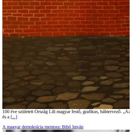
100 éve született Ország Lili magyar festő, grafikus, bábtervező. „Az
és a
[...]
A magyar demokrácia mentora: Bibó István