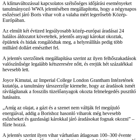
A klímaváltozással kapcsolatos szélsőséges időjárási eseményeket
tanulmányozó WWA jelentésében megállapította, hogy a négynapos
esőzéssel járó Boris vihar volt a valaha mért legerősebb Közép-
Európában.
Az elmúlt két évtized legsúlyosabb közép-európai áradásai 24
halálos áldozatot követeltek, jelentős anyagi károkat okoztak,
épületek és hidak rongálódtak meg, a helyreállítás pedig több
milliárd dollárt emészthet fel.
A jelentés szerzőinek megállapítása szerint az ilyen felhőszakadások
valószínűsége legalább kétszeresére nőtt, és erejük hét százalékkal
hevesebb lett.
Joyce Kimutai, az Imperial College London Grantham Intézetének
kutatója, a tanulmány társszerzője kiemelte, hogy az áradások ismét
rávilágítanak a fosszilis tüzelőanyagok okozta felmelegedés pusztító
hatásaira.
„Amíg az olajat, a gázt és a szenet nem váltják fel megújuló
energiával, addig a Borishoz hasonló viharok még hevesebb
esőzéseket és gazdasági károkkal járó áradásokat fognak okozni” –
fűzte hozzá.
A jelentés szerint ilyen vihar várhatóan átlagosan 100–300 évente