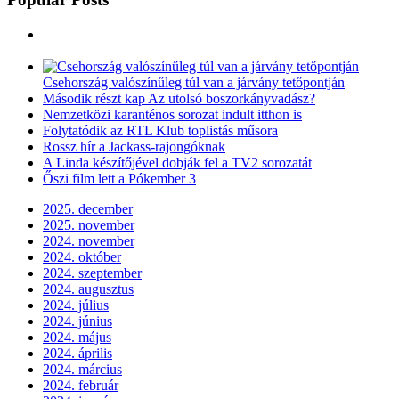
Csehország valószínűleg túl van a járvány tetőpontján
Második részt kap Az utolsó boszorkányvadász?
Nemzetközi karanténos sorozat indult itthon is
Folytatódik az RTL Klub toplistás műsora
Rossz hír a Jackass-rajongóknak
A Linda készítőjével dobják fel a TV2 sorozatát
Őszi film lett a Pókember 3
2025. december
2025. november
2024. november
2024. október
2024. szeptember
2024. augusztus
2024. július
2024. június
2024. május
2024. április
2024. március
2024. február