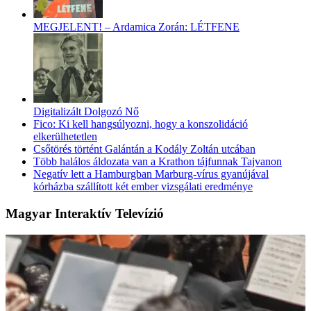
MEGJELENT! – Ardamica Zorán: LÉTFENE
Digitalizált Dolgozó Nő
Fico: Ki kell hangsúlyozni, hogy a konszolidáció
elkerülhetetlen
Csőtörés történt Galántán a Kodály Zoltán utcában
Több halálos áldozata van a Krathon tájfunnak Tajvanon
Negatív lett a Hamburgban Marburg-vírus gyanújával
kórházba szállított két ember vizsgálati eredménye
Magyar Interaktív Televízió
Ország Lili 100