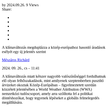
by
2024.09.26.
9 Views
Share:
A klímaváltozás megduplázza a közép-európaihoz hasonló áradások
esélyét egy új jelentés szerint
Mészáros Richárd
2024. 09. 26., cs – 11:41
A klímaváltozás miatt kétszer nagyobb valószínűséggel fordulhatnak
elő olyan felhőszakadások, mint amilyenek szeptemberben pusztító
árvizeket okoztak Közép-Európában – figyelmeztetett szerdán
közzétett jelentésében a World Weather Attribution (WWA)
nemzetközi tudóscsoport, amely arra szólította fel a politikai
döntéshozókat, hogy tegyenek lépéseket a globális felmelegedés
megállítására.