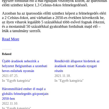
egyszer fordulhat elő a mai éghajlati viszonyok között, az iparosodás
előtti szinthez képest 1,3 Celsius-fokos felmelegedésnél.
Azonban ha az iparosodás előtti szinthez képest a felmelegedés eléri
a 2 Celsius-fokot, ami várhatóan a 2050-es években következik be,
az ilyen viharok legalább 5 százalékkal több esővel fognak érkezni,
és a mostaninál 50 százalékkal gyakrabban fordulnak majd elő –
írták a tanulmány szerzői.
Read More
Related
Újabb áradások nehezítik a
Rendkívüli állapotot hirdettek az
helyzetet Belgiumban a szombati
áradások miatt Kanada nyugati
heves esőzések nyomán
részén
2021.07.25.
2021.11.18.
In "Egyéb kategória"
In "Egyéb kategória"
Hárommilliárd ember él majd a
globális felmelegedés gócpontjain
2050-ben
2022.11.10.
In "Egyéb kategória"