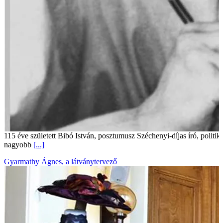
115 éve született Bibó István, posztumusz Széchenyi-díjas író, politi
nagyobb
[...]
Gyarmathy Ágnes, a látványtervező