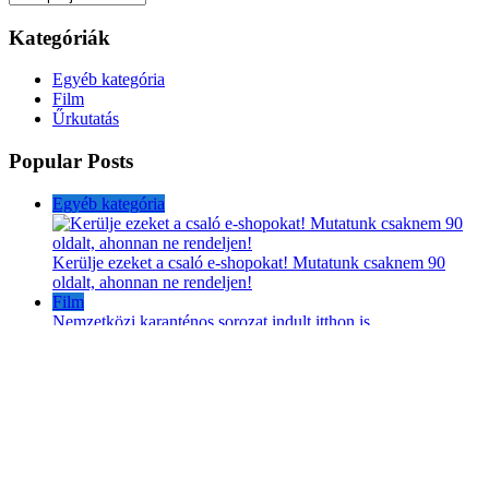
Kategóriák
Egyéb kategória
Film
Űrkutatás
Popular Posts
Egyéb kategória
Kerülje ezeket a csaló e-shopokat! Mutatunk csaknem 90
oldalt, ahonnan ne rendeljen!
Film
Nemzetközi karanténos sorozat indult itthon is
Film
Folytatódik az RTL Klub toplistás műsora
2024. szeptember
h
K
s
c
p
s
v
1
2
3
4
5
6
7
8