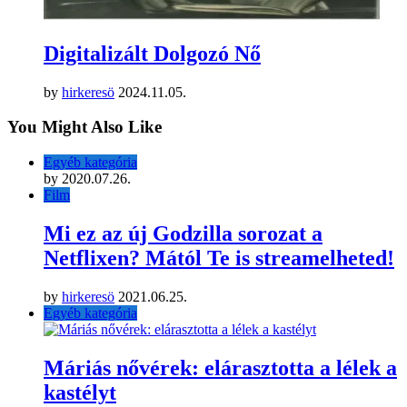
Digitalizált Dolgozó Nő
by
hirkeresö
2024.11.05.
You Might Also Like
Egyéb kategória
by
2020.07.26.
Film
Mi ez az új Godzilla sorozat a
Netflixen? Mától Te is streamelheted!
by
hirkeresö
2021.06.25.
Egyéb kategória
Máriás nővérek: elárasztotta a lélek a
kastélyt