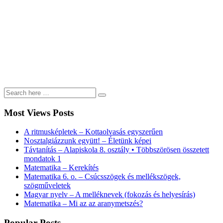
VERDI a kastélyban – szimfonikus koncert az olasz operaművészet ne
Most Views Posts
2026-os év egyben
[...]
A ritmusképletek – Kottaolvasás egyszerűen
Nosztalgiázzunk együtt! – Életünk képei
Távtanítás – Alapiskola 8. osztály • Többszörösen összetett
mondatok 1
Matematika – Kerekítés
Matematika 6. o. – Csúcsszögek és mellékszögek,
szögműveletek
Magyar nyelv – A melléknevek (fokozás és helyesírás)
Matematika – Mi az az aranymetszés?
Popular Posts