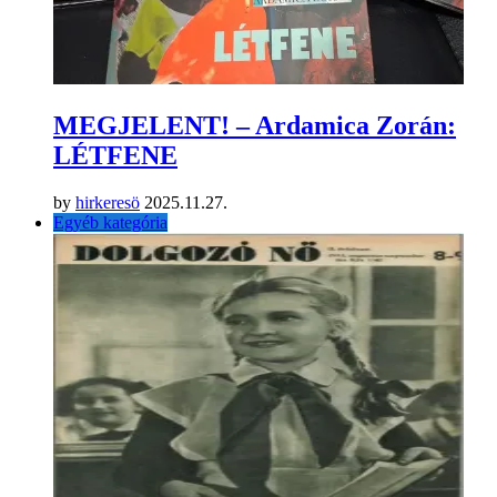
MEGJELENT! – Ardamica Zorán:
LÉTFENE
by
hirkeresö
2025.11.27.
Egyéb kategória