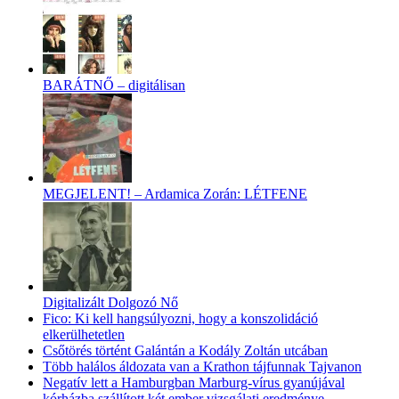
BARÁTNŐ – digitálisan
MEGJELENT! – Ardamica Zorán: LÉTFENE
Digitalizált Dolgozó Nő
Fico: Ki kell hangsúlyozni, hogy a konszolidáció
elkerülhetetlen
Csőtörés történt Galántán a Kodály Zoltán utcában
Több halálos áldozata van a Krathon tájfunnak Tajvanon
Negatív lett a Hamburgban Marburg-vírus gyanújával
kórházba szállított két ember vizsgálati eredménye