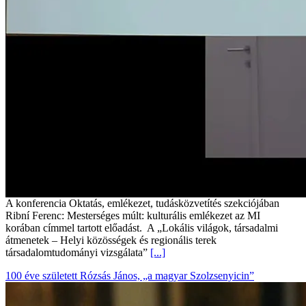
A konferencia Oktatás, emlékezet, tudásközvetítés szekciójában
Ribní Ferenc: Mesterséges múlt: kulturális emlékezet az MI
korában címmel tartott előadást. A „Lokális világok, társadalmi
átmenetek – Helyi közösségek és regionális terek
társadalomtudományi vizsgálata”
[...]
100 éve született Rózsás János, „a magyar Szolzsenyicin”