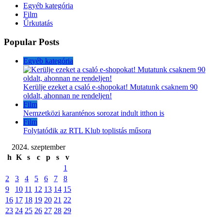
Egyéb kategória
Film
Űrkutatás
Popular Posts
Egyéb kategória
Kerülje ezeket a csaló e-shopokat! Mutatunk csaknem 90
oldalt, ahonnan ne rendeljen!
Film
Nemzetközi karanténos sorozat indult itthon is
Film
Folytatódik az RTL Klub toplistás műsora
2024. szeptember
h
K
s
c
p
s
v
1
2
3
4
5
6
7
8
9
10
11
12
13
14
15
16
17
18
19
20
21
22
23
24
25
26
27
28
29