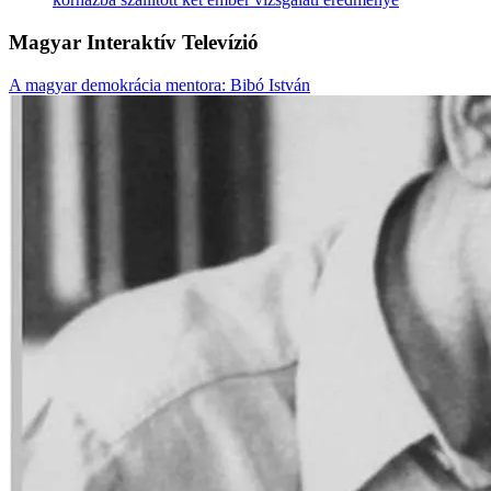
Magyar Interaktív Televízió
A magyar demokrácia mentora: Bibó István