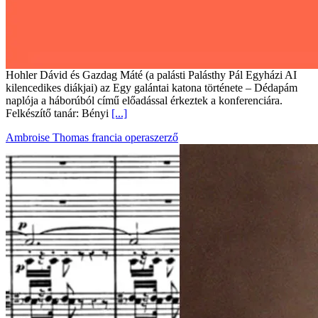
Hohler Dávid és Gazdag Máté (a palásti Palásthy Pál Egyházi AI
kilencedikes diákjai) az Egy galántai katona története – Dédapám
naplója a háborúból című előadással érkeztek a konferenciára.
Felkészítő tanár: Bényi
[...]
Ambroise Thomas francia operaszerző