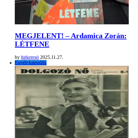
MEGJELENT! – Ardamica Zorán:
LÉTFENE
by
hirkeresö
2025.11.27.
Egyéb kategória