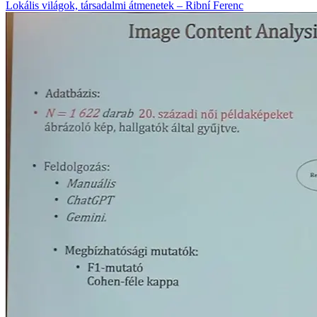
Lokális világok, társadalmi átmenetek – Ribní Ferenc