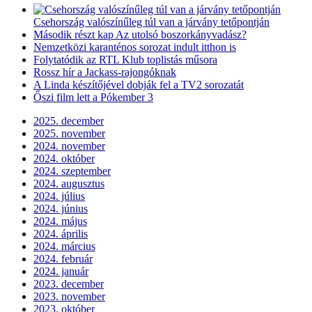
Csehország valószínűleg túl van a járvány tetőpontján
Második részt kap Az utolsó boszorkányvadász?
Nemzetközi karanténos sorozat indult itthon is
Folytatódik az RTL Klub toplistás műsora
Rossz hír a Jackass-rajongóknak
A Linda készítőjével dobják fel a TV2 sorozatát
Őszi film lett a Pókember 3
2025. december
2025. november
2024. november
2024. október
2024. szeptember
2024. augusztus
2024. július
2024. június
2024. május
2024. április
2024. március
2024. február
2024. január
2023. december
2023. november
2023. október