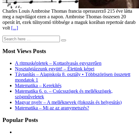
Charles Louis Ambroise Thomas francia operaszerző 215 éve látta
meg a napvilágot ezen a napon. Ambroise Thomas összesen 20
operát írt, ezek túlnyomó többsége a maguk korában repertoár darab
volt
[...]
Most Views Posts
A ritmusképletek – Kottaolvasás egyszerűen
Nosztalgiázzunk együtt! – Életünk képei
Távtanítás – Alapiskola 8. osztály • Többszörösen összetett
mondatok 1
Matematika – Kerekítés
Matematika 6. o. – Csúcsszögek és mellékszögek,
szögműveletek
Magyar nyelv – A melléknevek (fokozás és helyesírás)
Matematika – Mi az az aranymetszés?
Popular Posts