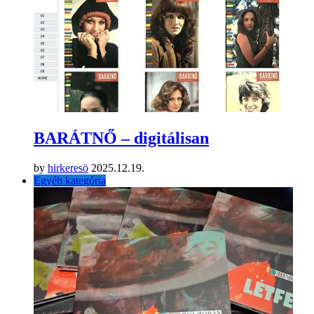
BARÁTNŐ – digitálisan
by
hirkeresö
2025.12.19.
Egyéb kategória