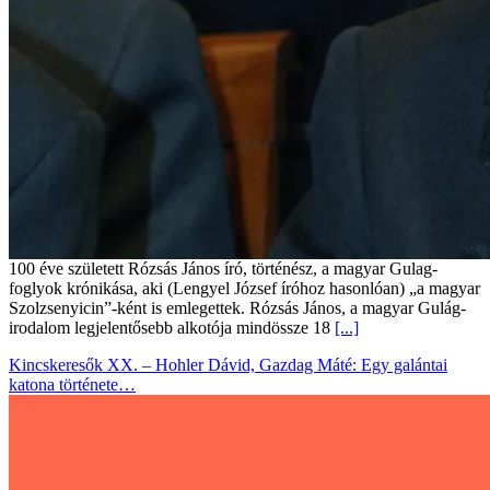
100 éve született Rózsás János író, történész, a magyar Gulag-
foglyok krónikása, aki (Lengyel József íróhoz hasonlóan) „a magyar
Szolzsenyicin”-ként is emlegettek. Rózsás János, a magyar Gulág-
irodalom legjelentősebb alkotója mindössze 18
[...]
Kincskeresők XX. – Hohler Dávid, Gazdag Máté: Egy galántai
katona története…