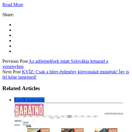
Read More
Share:
Previous Post
Az adóemelések miatt Szlovákia lemarad a
versenyben
Next Post
KVÍZ: Csak a híres építmény körvonalait mutatjuk! Így is
fel kéne ismerned!
Related Articles
Egyéb kategória