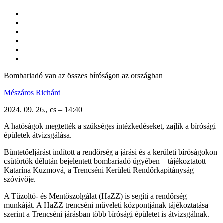
Bombariadó van az összes bíróságon az országban
Mészáros Richárd
2024. 09. 26., cs – 14:40
A hatóságok megtették a szükséges intézkedéseket, zajlik a bírósági
épületek átvizsgálása.
Büntetőeljárást indított a rendőrség a járási és a kerületi bíróságokon
csütörtök délután bejelentett bombariadó ügyében – tájékoztatott
Katarína Kuzmová, a Trencséni Kerületi Rendőrkapitányság
szóvivője.
A Tűzoltó- és Mentőszolgálat (HaZZ) is segíti a rendőrség
munkáját. A HaZZ trencséni műveleti központjának tájékoztatása
szerint a Trencséni járásban több bírósági épületet is átvizsgálnak.