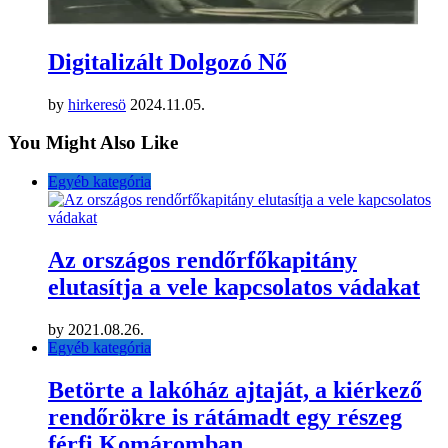
Digitalizált Dolgozó Nő
by
hirkeresö
2024.11.05.
You Might Also Like
Egyéb kategória
Az országos rendőrfőkapitány
elutasítja a vele kapcsolatos vádakat
by
2021.08.26.
Egyéb kategória
Betörte a lakóház ajtaját, a kiérkező
rendőrökre is rátámadt egy részeg
férfi Komáromban