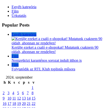
Egyéb kategória
Film
Űrkutatás
Popular Posts
Egyéb kategória
Kerülje ezeket a csaló e-shopokat! Mutatunk csaknem 90
oldalt, ahonnan ne rendeljen!
Film
Nemzetközi karanténos sorozat indult itthon is
Film
Folytatódik az RTL Klub toplistás műsora
2024. szeptember
h
K
s
c
p
s
v
1
2
3
4
5
6
7
8
9
10
11
12
13
14
15
16
17
18
19
20
21
22