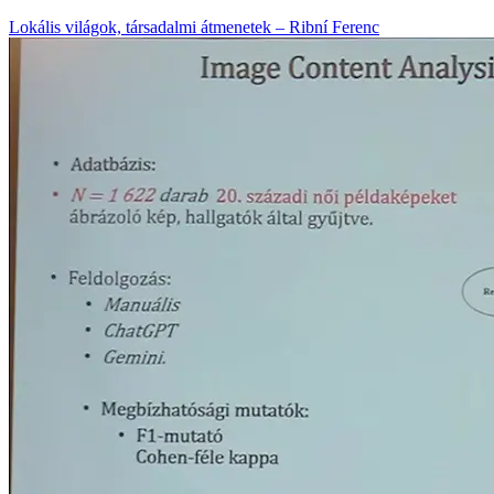
Lokális világok, társadalmi átmenetek – Ribní Ferenc