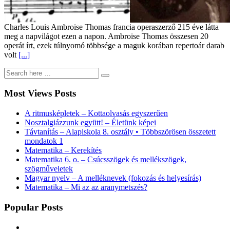
Charles Louis Ambroise Thomas francia operaszerző 215 éve látta
meg a napvilágot ezen a napon. Ambroise Thomas összesen 20
operát írt, ezek túlnyomó többsége a maguk korában repertoár darab
volt
[...]
Most Views Posts
A ritmusképletek – Kottaolvasás egyszerűen
Nosztalgiázzunk együtt! – Életünk képei
Távtanítás – Alapiskola 8. osztály • Többszörösen összetett
mondatok 1
Matematika – Kerekítés
Matematika 6. o. – Csúcsszögek és mellékszögek,
szögműveletek
Magyar nyelv – A melléknevek (fokozás és helyesírás)
Matematika – Mi az az aranymetszés?
Popular Posts