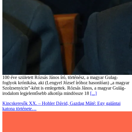
100 éve született Rózsás János író, történész, a magyar Gulag-
foglyok krónikása, aki (Lengyel József íróhoz hasonlóan) „a magyar
Szolzsenyicin”-ként is emlegettek. Rózsás János, a magyar Gulág-
irodalom legjelentősebb alkotója mindössze 18
[...]
Kincskeresők XX. – Hohler Dávid, Gazdag Máté: Egy galántai
katona története…