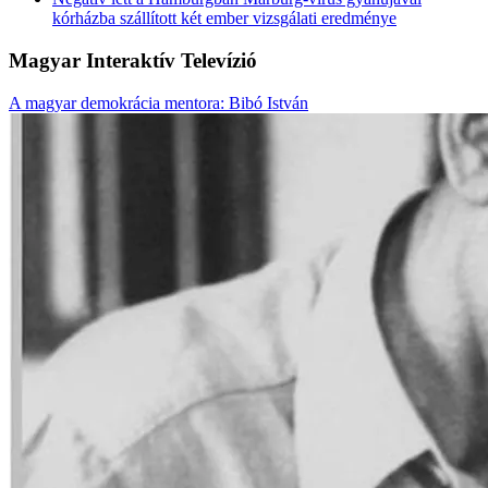
kórházba szállított két ember vizsgálati eredménye
Magyar Interaktív Televízió
A magyar demokrácia mentora: Bibó István