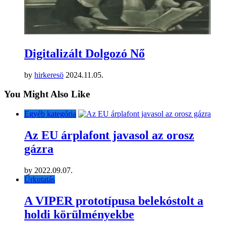
Digitalizált Dolgozó Nő
by
hirkeresö
2024.11.05.
You Might Also Like
Egyéb kategória
Az EU árplafont javasol az orosz
gázra
by
2022.09.07.
Űrkutatás
A VIPER prototípusa belekóstolt a
holdi körülményekbe