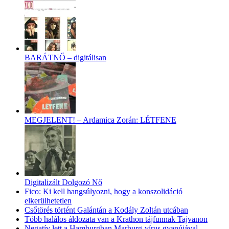
BARÁTNŐ – digitálisan
MEGJELENT! – Ardamica Zorán: LÉTFENE
Digitalizált Dolgozó Nő
Fico: Ki kell hangsúlyozni, hogy a konszolidáció
elkerülhetetlen
Csőtörés történt Galántán a Kodály Zoltán utcában
Több halálos áldozata van a Krathon tájfunnak Tajvanon
Negatív lett a Hamburgban Marburg-vírus gyanújával