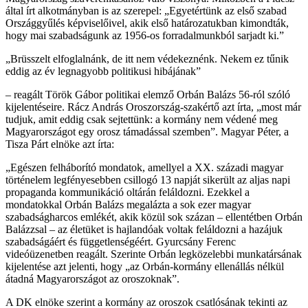
által írt alkotmányban is az szerepel: „Egyetértünk az első szabad
Országgyűlés képviselőivel, akik első határozatukban kimondták,
hogy mai szabadságunk az 1956-os forradalmunkból sarjadt ki.”
„Brüsszelt elfoglalnánk, de itt nem védekeznénk. Nekem ez tűnik
eddig az év legnagyobb politikusi hibájának”
– reagált Török Gábor politikai elemző Orbán Balázs 56-ról szóló
kijelentéseire. Rácz András Oroszország-szakértő azt írta, „most már
tudjuk, amit eddig csak sejtettünk: a kormány nem védené meg
Magyarországot egy orosz támadással szemben”. Magyar Péter, a
Tisza Párt elnöke azt írta:
„Egészen felháborító mondatok, amellyel a XX. századi magyar
történelem legfényesebben csillogó 13 napját sikerült az aljas napi
propaganda kommunikáció oltárán feláldozni. Ezekkel a
mondatokkal Orbán Balázs megalázta a sok ezer magyar
szabadságharcos emlékét, akik közül sok százan – ellentétben Orbán
Balázzsal – az életüket is hajlandóak voltak feláldozni a hazájuk
szabadságáért és függetlenségéért. Gyurcsány Ferenc
videóüzenetben reagált. Szerinte Orbán legközelebbi munkatársának
kijelentése azt jelenti, hogy „az Orbán-kormány ellenállás nélkül
átadná Magyarországot az oroszoknak”.
A DK elnöke szerint a kormány az oroszok csatlósának tekinti az