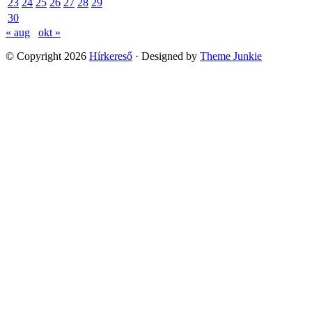
23
24
25
26
27
28
29
30
« aug
okt »
© Copyright 2026
Hírkereső
· Designed by
Theme Junkie