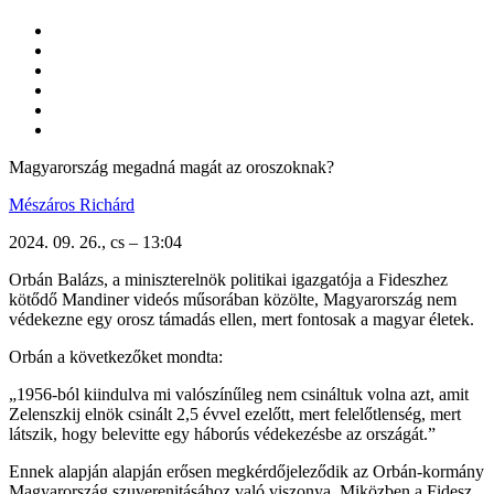
Magyarország megadná magát az oroszoknak?
Mészáros Richárd
2024. 09. 26., cs – 13:04
Orbán Balázs, a miniszterelnök politikai igazgatója a Fideszhez
kötődő Mandiner videós műsorában közölte, Magyarország nem
védekezne egy orosz támadás ellen, mert fontosak a magyar életek.
Orbán a következőket mondta:
„1956-ból kiindulva mi valószínűleg nem csináltuk volna azt, amit
Zelenszkij elnök csinált 2,5 évvel ezelőtt, mert felelőtlenség, mert
látszik, hogy belevitte egy háborús védekezésbe az országát.”
Ennek alapján alapján erősen megkérdőjeleződik az Orbán-kormány
Magyarország szuverenitásához való viszonya. Miközben a Fidesz