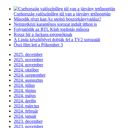
Csehország valószínűleg túl van a járvány tetőpontján
Második részt kap Az utolsó boszorkányvadász?
Nemzetközi karanténos sorozat indult itthon is
Folytatódik az RTL Klub toplistás műsora
Rossz hír a Jackass-rajongóknak
A Linda készítőjével dobják fel a TV2 sorozatát
Őszi film lett a Pókember 3
2025. december
2025. november
2024. november
2024. október
2024. szeptember
2024. augusztus
2024. július
2024. június
2024. május
2024. április
2024. március
2024. február
2024. január
2023. december
2023. november