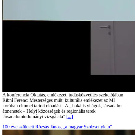
A konferencia Oktatás, emlékezet, tudásközvetítés szekciójában
Ribní Ferenc: Mesterséges múlt: kulturális emlékezet az MI
korában címmel tartott előadást. A „Lokális világok, társadalmi
átmenetek – Helyi közösségek és regionális terek
társadalomtudományi vizsgálata”
[...]
100 éve született Rózsás János, „a magyar Szolzsenyicin”