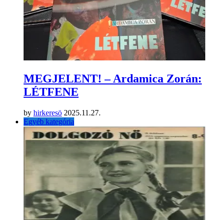
MEGJELENT! – Ardamica Zorán:
LÉTFENE
by
hirkeresö
2025.11.27.
Egyéb kategória