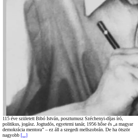
115 éve született Bibó István, posztumusz Széchenyi-díjas író,
politikus, jogász. Jogtudós, egyetemi tanár, 1956 hőse és „a magyar
demokrácia mentora” – ez áll a szegedi mellszobrán. De ha ötször
nagyobb
[...]