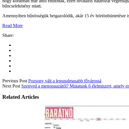
hogy korábban már attól eltiltották, ezért hivatalos határozat végrehajt
bűncselekmény miatt.
Amennyiben bűnösségük beigazolódik, akár 15 év börtönbüntetésre is 
Read More
Share:
Previous Post
Pozsony vált a legunalmasabb fővárossá
Next Post
Szenved a menopauzától? Mutatunk 6 élelmiszert, amely en
Related Articles