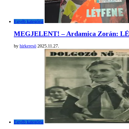
Egyéb kategória
MEGJELENT! – Ardamica Zorán: 
by
hirkeresö
2025.11.27.
Egyéb kategória