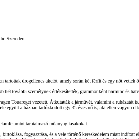
etbe Szereden
artottak drogellenes akciót, amely során két férfit és egy nőt vettek ő
lább hét további személynek értékesítették, grammonként harminc és hatv
wagen Touareget vezetett. Átkutatták a járművét, valamint a ruházatát i
Vele együtt a házban tartózkodott egy 35 éves nő is, aki ellen vagyon el
 metamfetamint taratalmazó műanyag tasakokat.
birtoklása, fogyasztása, és a vele történő kereskedelem miatt indított elj