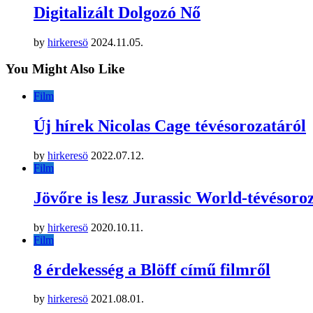
Digitalizált Dolgozó Nő
by
hirkeresö
2024.11.05.
You Might Also Like
Film
Új hírek Nicolas Cage tévésorozatáról
by
hirkeresö
2022.07.12.
Film
Jövőre is lesz Jurassic World-tévésoro
by
hirkeresö
2020.10.11.
Film
8 érdekesség a Blöff című filmről
by
hirkeresö
2021.08.01.