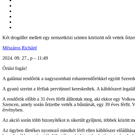
Két drogdíler mellett egy nemzetközi szinten körözött nőt vettek őriz
Mészáros Richárd
2024. 09. 27., p – 11:49
Óriási fogás!
A galántai rendőrök a nagyszombati rohamrendőrökkel együtt Szereden t
A gyanú szerint a férfiak pervitinnel kereskedtek. A kábítószert lega
A rendőrök előbb a 31 éves férfit állítottak meg, aki ekkor egy Volks
Szencen, amely során őrizetbe vették a bűntársát, egy 39 éves férfit. 
érvényben.
Az akció során több bizonyítékot is sikerült gyűjteni, többek között
Az ügyben illetékes nyomozó mindkét férfi ellen kábítószer előállítása, 