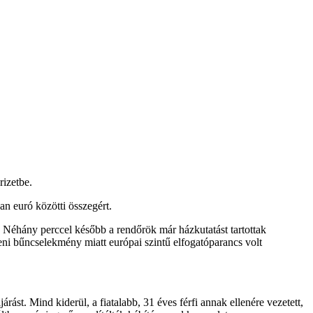
rizetbe.
an euró közötti összegért.
s. Néhány perccel később a rendőrök már házkutatást tartottak
leni bűncselekmény miatt európai szintű elfogatóparancs volt
árást. Mind kiderül, a fiatalabb, 31 éves férfi annak ellenére vezetett,