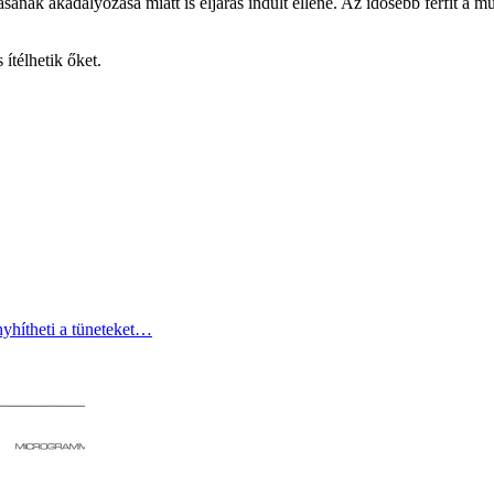
ásának akadályozása miatt is eljárás indult ellene. Az idősebb férfit a m
ítélhetik őket.
yhítheti a tüneteket…