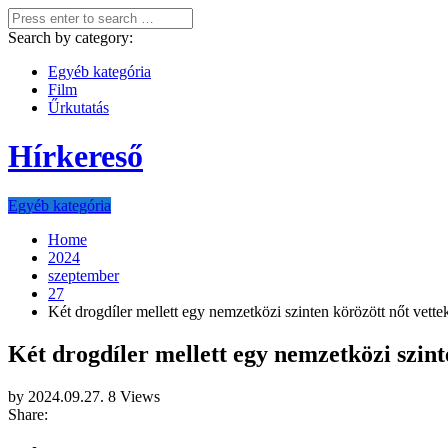
Search by category:
Egyéb kategória
Film
Űrkutatás
Hírkereső
Egyéb kategória
Home
2024
szeptember
27
Két drogdíler mellett egy nemzetközi szinten körözött nőt vette
Két drogdíler mellett egy nemzetközi szint
by
2024.09.27.
8 Views
Share: