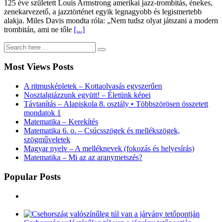
125 éve született Louis Armstrong amerikai jazz-trombitás, énekes,
zenekarvezető, a jazztörténet egyik legnagyobb és legismertebb
alakja. Miles Davis mondta róla: „Nem tudsz olyat játszani a modern
trombitán, ami ne tőle
[...]
Most Views Posts
A ritmusképletek – Kottaolvasás egyszerűen
Nosztalgiázzunk együtt! – Életünk képei
Távtanítás – Alapiskola 8. osztály • Többszörösen összetett
mondatok 1
Matematika – Kerekítés
Matematika 6. o. – Csúcsszögek és mellékszögek,
szögműveletek
Magyar nyelv – A melléknevek (fokozás és helyesírás)
Matematika – Mi az az aranymetszés?
Popular Posts