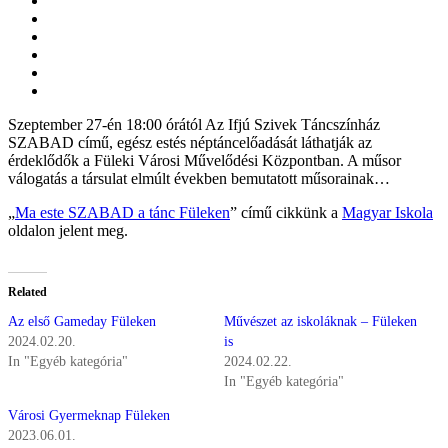
Szeptember 27-én 18:00 órától Az Ifjú Szivek Táncszínház
SZABAD című, egész estés néptáncelőadását láthatják az
érdeklődők a Füleki Városi Művelődési Központban. A műsor
válogatás a társulat elmúlt években bemutatott műsorainak…
„
Ma este SZABAD a tánc Füleken
” című cikkünk a
Magyar Iskola
oldalon jelent meg.
Related
Az első Gameday Füleken
Művészet az iskoláknak – Füleken
2024.02.20.
is
In "Egyéb kategória"
2024.02.22.
In "Egyéb kategória"
Városi Gyermeknap Füleken
2023.06.01.