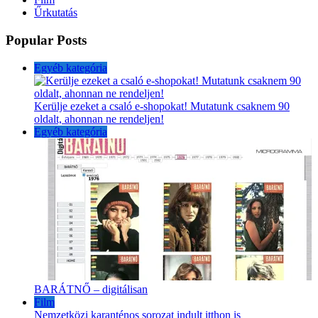
Űrkutatás
Popular Posts
Egyéb kategória
Kerülje ezeket a csaló e-shopokat! Mutatunk csaknem 90
oldalt, ahonnan ne rendeljen!
Egyéb kategória
BARÁTNŐ – digitálisan
Film
Nemzetközi karanténos sorozat indult itthon is