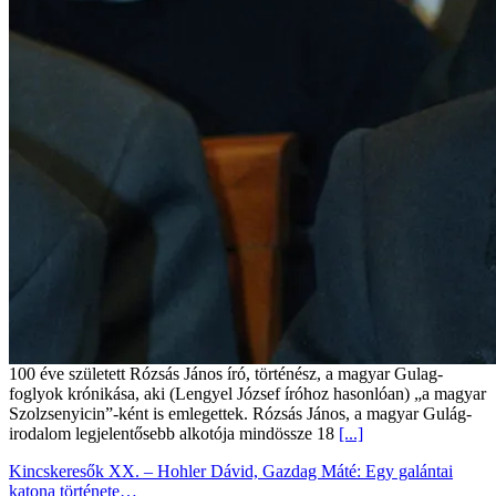
100 éve született Rózsás János író, történész, a magyar Gulag-
foglyok krónikása, aki (Lengyel József íróhoz hasonlóan) „a magyar
Szolzsenyicin”-ként is emlegettek. Rózsás János, a magyar Gulág-
irodalom legjelentősebb alkotója mindössze 18
[...]
Kincskeresők XX. – Hohler Dávid, Gazdag Máté: Egy galántai
katona története…