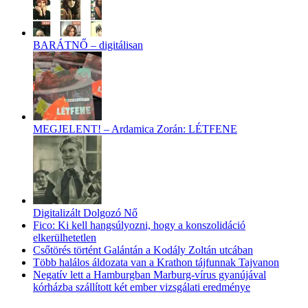
BARÁTNŐ – digitálisan
MEGJELENT! – Ardamica Zorán: LÉTFENE
Digitalizált Dolgozó Nő
Fico: Ki kell hangsúlyozni, hogy a konszolidáció
elkerülhetetlen
Csőtörés történt Galántán a Kodály Zoltán utcában
Több halálos áldozata van a Krathon tájfunnak Tajvanon
Negatív lett a Hamburgban Marburg-vírus gyanújával
kórházba szállított két ember vizsgálati eredménye