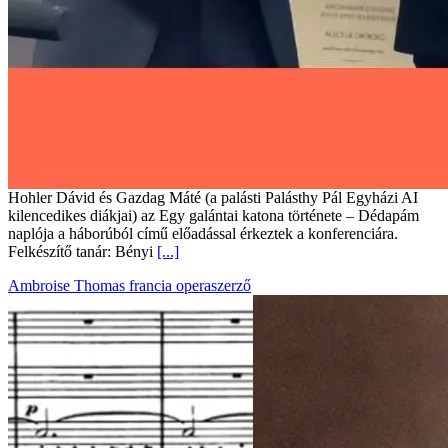
Hohler Dávid és Gazdag Máté (a palásti Palásthy Pál Egyházi AI
kilencedikes diákjai) az Egy galántai katona története – Dédapám
naplója a háborúból című előadással érkeztek a konferenciára.
Felkészítő tanár: Bényi
[...]
Ambroise Thomas francia operaszerző