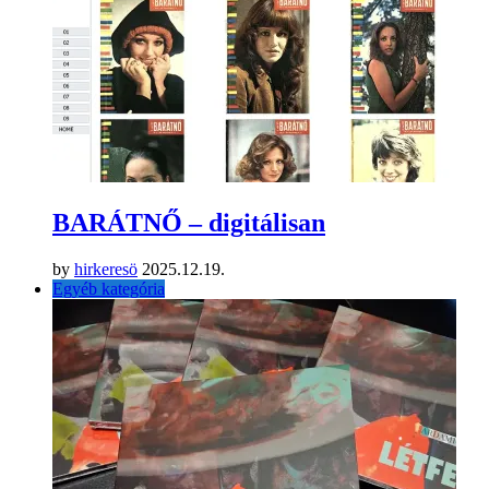
BARÁTNŐ – digitálisan
by
hirkeresö
2025.12.19.
Egyéb kategória