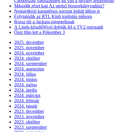
Csehország valószínűleg túl van a járvány tetőpontján
Második részt kap Az utolsó boszorkányvadász?
Nemzetközi karanténos sorozat indult itthon is
Folytatódik az RTL Klub toplistás műsora
Rossz hír a Jackass-rajongóknak
A Linda készítőjével dobják fel a TV2 sorozatát
Őszi film lett a Pókember 3
2025. december
2025. november
2024. november
2024. október
2024. szeptember
2024. augusztus
2024. július
2024. június
2024. május
2024. április
2024. március
2024. február
2024. január
2023. december
2023. november
2023. október
2023. szeptember