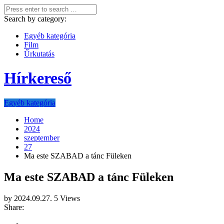
Search by category:
Egyéb kategória
Film
Űrkutatás
Hírkereső
Egyéb kategória
Home
2024
szeptember
27
Ma este SZABAD a tánc Füleken
Ma este SZABAD a tánc Füleken
by
2024.09.27.
5 Views
Share: