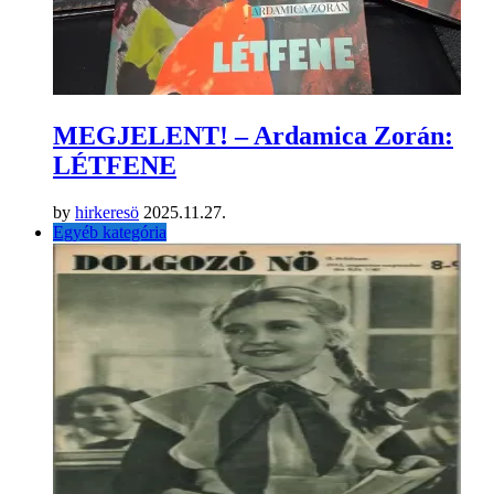
MEGJELENT! – Ardamica Zorán:
LÉTFENE
by
hirkeresö
2025.11.27.
Egyéb kategória