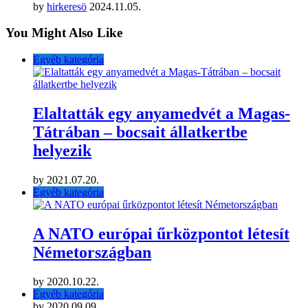
by
hirkeresö
2024.11.05.
You Might Also Like
Egyéb kategória
Elaltatták egy anyamedvét a Magas-
Tátrában – bocsait állatkertbe
helyezik
by
2021.07.20.
Egyéb kategória
A NATO európai űrközpontot létesít
Németországban
by
2020.10.22.
Egyéb kategória
by
2020.09.09.