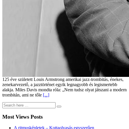
125 éve született Louis Armstrong amerikai jazz-trombitás, énekes,
zenekarvezető, a jazztörténet egyik legnagyobb és legismertebb
alakja. Miles Davis mondta róla: „Nem tudsz olyat játszani a modern
trombitán, ami ne tőle
[...]
Most Views Posts
A ritmusképletek – Kottaolvasás egyszerűen