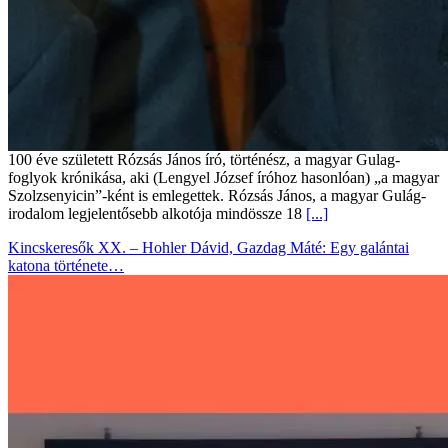
100 éve született Rózsás János író, történész, a magyar Gulag-
foglyok krónikása, aki (Lengyel József íróhoz hasonlóan) „a magyar
Szolzsenyicin”-ként is emlegettek. Rózsás János, a magyar Gulág-
irodalom legjelentősebb alkotója mindössze 18
[...]
Kincskeresők XX. – Hohler Dávid, Gazdag Máté: Egy galántai
katona története…