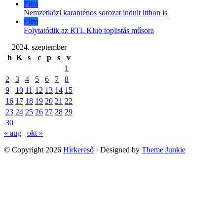
Film
Nemzetközi karanténos sorozat indult itthon is
Film
Folytatódik az RTL Klub toplistás műsora
2024. szeptember
h
K
s
c
p
s
v
1
2
3
4
5
6
7
8
9
10
11
12
13
14
15
16
17
18
19
20
21
22
23
24
25
26
27
28
29
30
« aug
okt »
© Copyright 2026
Hírkereső
· Designed by
Theme Junkie