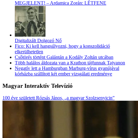
MEGJELENT! – Ardamica Zorán: LÉTFENE
Digitalizált Dolgozó Nő
Fico: Ki kell hangsúlyozni, hogy a konszolidáció
elkerülhetetlen
Csőtörés történt Galántán a Kodály Zoltán utcában
Több halálos áldozata van a Krathon tájfunnak Tajvanon
Negatív lett a Hamburgban Marburg-vírus gyanújával
kórházba szállított két ember vizsgálati eredménye
Magyar Interaktív Televízió
100 éve született Rózsás János, „a magyar Szolzsenyicin”