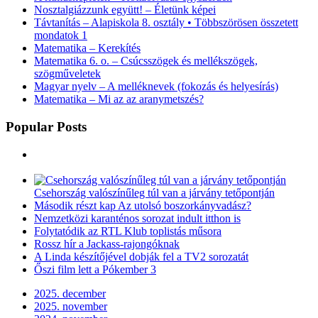
Nosztalgiázzunk együtt! – Életünk képei
Távtanítás – Alapiskola 8. osztály • Többszörösen összetett
mondatok 1
Matematika – Kerekítés
Matematika 6. o. – Csúcsszögek és mellékszögek,
szögműveletek
Magyar nyelv – A melléknevek (fokozás és helyesírás)
Matematika – Mi az az aranymetszés?
Popular Posts
Csehország valószínűleg túl van a járvány tetőpontján
Második részt kap Az utolsó boszorkányvadász?
Nemzetközi karanténos sorozat indult itthon is
Folytatódik az RTL Klub toplistás műsora
Rossz hír a Jackass-rajongóknak
A Linda készítőjével dobják fel a TV2 sorozatát
Őszi film lett a Pókember 3
2025. december
2025. november