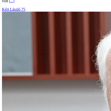
volt
[...]
Kéri László 75