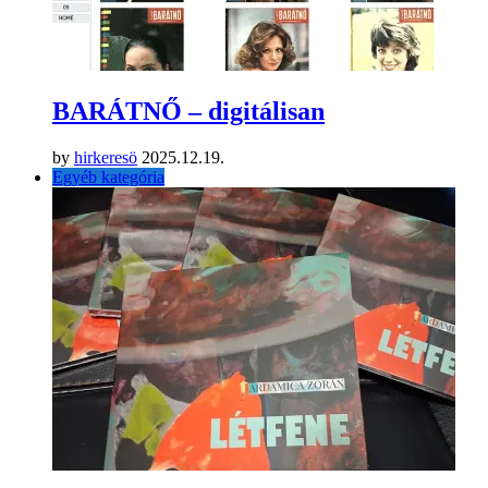
BARÁTNŐ – digitálisan
by
hirkeresö
2025.12.19.
Egyéb kategória