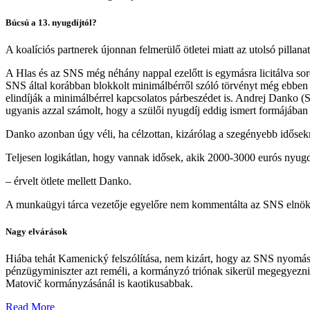
Búcsú a 13. nyugdíjtól?
A koalíciós partnerek újonnan felmerülő ötletei miatt az utolsó pilla
A Hlas és az SNS még néhány nappal ezelőtt is egymásra licitálva so
SNS által korábban blokkolt minimálbérről szóló törvényt még ebben
elindíják a minimálbérrel kapcsolatos párbeszédet is. Andrej Danko (SN
ugyanis azzal számolt, hogy a szülői nyugdíj eddig ismert formájába
Danko azonban úgy véli, ha célzottan, kizárólag a szegényebb idősekn
Teljesen logikátlan, hogy vannak idősek, akik 2000-3000 eurós nyugd
– érvelt ötlete mellett Danko.
A munkaügyi tárca vezetője egyelőre nem kommentálta az SNS elnökéne
Nagy elvárások
Hiába tehát
Kamenický
felszólítása, nem kizárt, hogy az SNS nyomás
pénzügyminiszter azt reméli, a kormányzó triónak sikerül megegyeznie 
Matovič
kormányzásánál is kaotikusabbak.
Read More