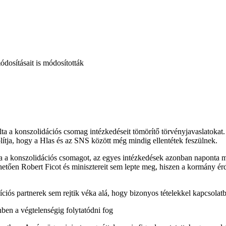
ódosításait is módosították
alta a konszolidációs csomag intézkedéseit tömörítő törvényjavaslatoka
lítja, hogy a Hlas és az SNS között még mindig ellentétek feszülnek.
nia a konszolidációs csomagot, az egyes intézkedések azonban naponta
hetően Robert Ficot és minisztereit sem lepte meg, hiszen a kormány ér
ciós partnerek sem rejtik véka alá, hogy bizonyos tételekkel kapcsolat
nben a végtelenségig folytatódni fog