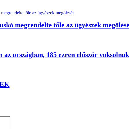
uskó megrendelte tőle az ügyészek megölésé
n az országban, 185 ezren először voksolnak
TEK