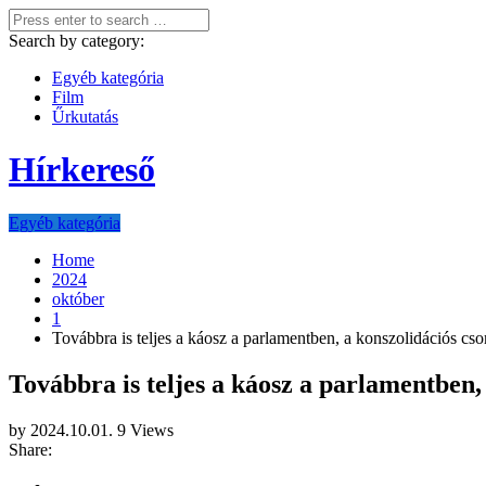
Search by category:
Egyéb kategória
Film
Űrkutatás
Hírkereső
Egyéb kategória
Home
2024
október
1
Továbbra is teljes a káosz a parlamentben, a konszolidációs cs
Továbbra is teljes a káosz a parlamentben,
by
2024.10.01.
9 Views
Share: