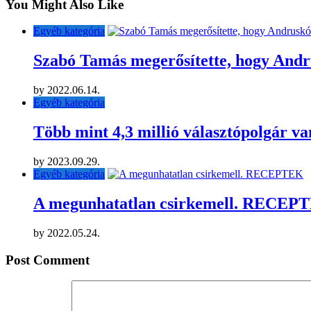
You Might Also Like
Egyéb kategória
Szabó Tamás megerősítette, hogy Andr
by
2022.06.14.
Egyéb kategória
Több mint 4,3 millió választópolgár va
by
2023.09.29.
Egyéb kategória
A megunhatatlan csirkemell. RECEP
by
2022.05.24.
Post Comment