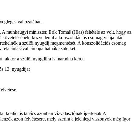
 végleges változatában.
k. A munkaügyi miniszter, Erik
Tomáš
(Hlas) feltétele az volt, hogy az
š
követelésének, közvetlenül a konszolidációs csomag vitája után
tértékelnék a szülői nyugdíj megmentését.
A konszolidációs csomag
felajánlásával támogathatnák szüleiket.
t, akkor a szülői nyugdíjra is maradna keret.
ós 13. nyugdíjat
elvetése.
dai koalíciós tanács azonban vízválasztónak ígérkezik.A
lenzék azon felvétésére, mely szerint a jelenlegi viszonyok még Igor