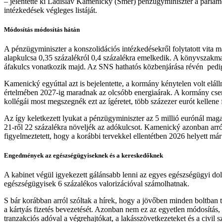
– jelentette ki Ladislav Kamenick
ý
(Smer) pénzügyminiszter a parlamen
intézkedések végleges listáját.
Módosítás módosítás hátán
A pénzügyminiszter a konszolidációs intézkedésekről folytatott vita 
alapkulcsa 0,35 százalékról 0,4 százalékra emelkedik. A könyvszakma 
áfakulcs vonatkozik majd. Az SNS hathatós közbenjárása révén pedig 
Kamenick
ý
egyúttal azt is bejelentette, a kormány kénytelen volt el
értelmében 2027-ig maradnak az olcsóbb energiaárak. A kormány cser
kollégái most
megszeg
nék ezt az ígéretet, több százezer eurót kellene
Az így keletkezett lyukat a pénzügyminiszter az 5 millió eurónál maga
21-ről 22 százalékra növeljék az adókulcsot. K
amenický
azonban arról
figyelmeztetett, hogy a korábbi tervekkel ellentétben 2026 helyett má
Engedmények az egészségügyiseknek és a kereskedőknek
A kabinet végül igyekezett gálánsabb lenni az egyes egészségügyi dolg
egészségügyisek 6 százalékos valorizációval számolhatnak.
S bár korábban arról szóltak a hírek, hogy a jövőben minden boltban tal
a kártyás fizetés bevezetését. Azonban nem ez az egyetlen módosítás, a
tranzakciós adóval a végrehajtókat, a lakásszövetkezeteket és a civil s