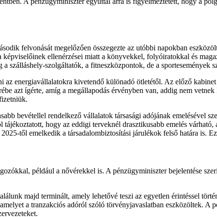
tben. A pénzügyminiszter egyúttal arra is figyelmeztetett, hogy a polg
második felvonását megelőzően összegezte az utóbbi napokban eszközölt 
képviselőinek ellenérzései miatt a könyvekkel, folyóiratokkal és magaz
a szálláshely-szolgáltatók, a fitneszközpontok, de a sportesemények s
állni az energiavállalatokra kivetendő különadó ötletétől. Az előző ka
ébe azt ígérte, amíg a megállapodás érvényben van, addig nem vetnek 
 fizetniük.
sabb bevétellel rendelkező vállalatok társasági adójának emelésével szer
 tájékoztatott, hogy az eddigi terveknél drasztikusabb emelés várható,
r 2025-től emelkedik a társadalombiztosítási járulékok felső határa is.
ozókkal, például a nővérekkel is. A pénzügyminiszter bejelentése szeri
álunk majd terminált, amely lehetővé teszi az egyetlen érintéssel történ
melyet a tranzakciós adóról szóló törvényjavaslatban eszközöltek. A pén
zervezeteket.