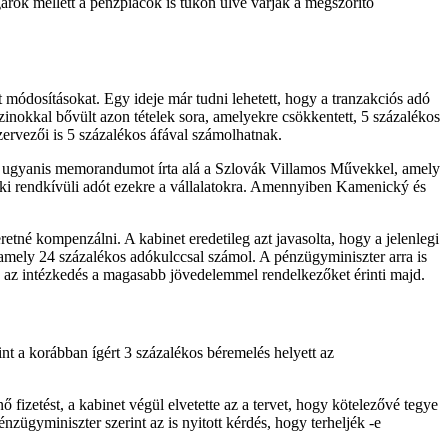
árok mellett a pénzpiacok is tűkön ülve várják a megszorító
módosításokat. Egy ideje már tudni lehetett, hogy a tranzakciós adó
inokkal bővült azon tételek sora, amelyekre csökkentett, 5 százalékos
zervezői is 5 százalékos áfával számolhatnak.
binet ugyanis memorandumot írta alá a Szlovák Villamos Művekkel, amely
ki rendkívüli adót ezekre a vállalatokra. Amennyiben
Kamenický
és
etné kompenzálni. A kabinet eredetileg azt javasolta, hogy a jelenlegi
 amely 24 százalékos adókulccsal számol. A pénzügyminiszter arra is
 Ez az intézkedés a magasabb jövedelemmel rendelkezőket érinti majd.
nt a korábban ígért 3 százalékos béremelés helyett az
ő fizetést, a kabinet végül elvetette az a tervet, hogy kötelezővé tegye
zügyminiszter szerint az is nyitott kérdés, hogy terheljék -e