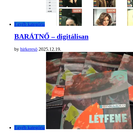
Egyéb kategória
BARÁTNŐ – digitálisan
by
hirkeresö
2025.12.19.
Egyéb kategória