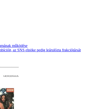
zeumának működése
ícióit, az SNS elnöke pedig leárulózta frakciótársát