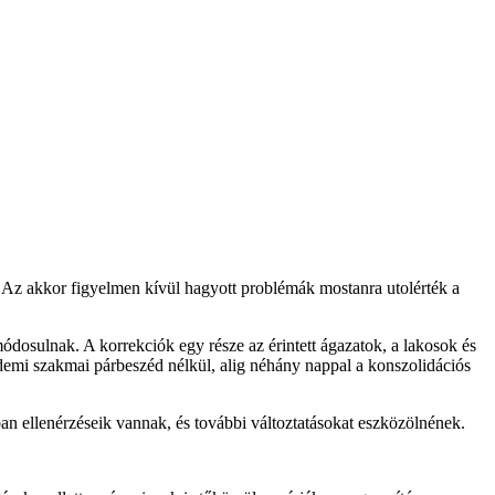
t. Az akkor figyelmen kívül hagyott problémák mostanra utolérték a
 módosulnak.
A korrekciók egy része az érintett ágazatok, a lakosok és
demi szakmai párbeszéd nélkül, alig néhány nappal a konszolidációs
ban ellenérzéseik vannak, és további változtatásokat eszközölnének.