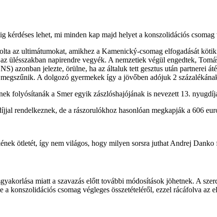
natig kérdéses lehet, mi minden kap majd helyet a konszolidációs csomag
rolta az ultimátumokat, amikhez a
Kamenický-csomag
elfogadását köti
 az ülésszakban napirendre vegyék. A nemzetiek végül engedtek,
Tomá
S) azonban jelezte, örülne, ha az általuk tett gesztus után partnerei á
n megszűnik. A dolgozó gyermekek így a jövőben adójuk 2 százalékának 
ek folyósítanák a Smer egyik zászlóshajójának is nevezett 13. nyugdíja
íjjal rendelkeznek, de a rászorulókhoz hasonlóan megkapják a 606 eur
k ötletét, így nem világos, hogy milyen sorsra juthat Andrej Danko f
gyakorlása miatt a szavazás előtt további módosítások jöhetnek. A szer
a konszolidációs csomag végleges összetételéről, ezzel rácáfolva az el