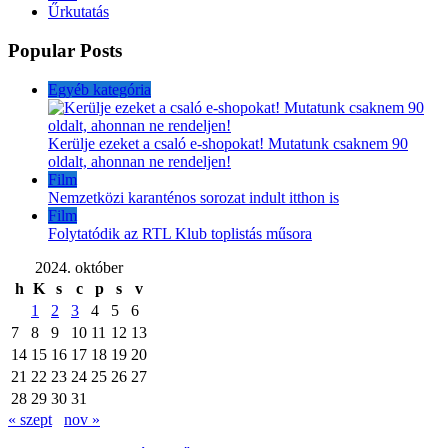
Űrkutatás
Popular Posts
Egyéb kategória
Kerülje ezeket a csaló e-shopokat! Mutatunk csaknem 90
oldalt, ahonnan ne rendeljen!
Film
Nemzetközi karanténos sorozat indult itthon is
Film
Folytatódik az RTL Klub toplistás műsora
2024. október
h
K
s
c
p
s
v
1
2
3
4
5
6
7
8
9
10
11
12
13
14
15
16
17
18
19
20
21
22
23
24
25
26
27
28
29
30
31
« szept
nov »