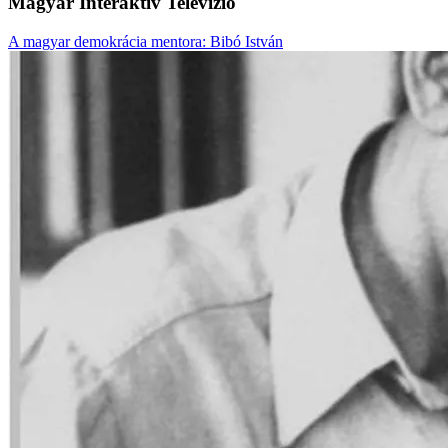
Magyar Interaktív Televízió
A magyar demokrácia mentora: Bibó István