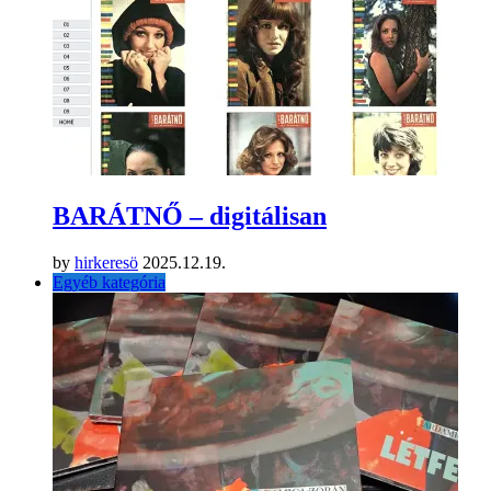
BARÁTNŐ – digitálisan
by
hirkeresö
2025.12.19.
Egyéb kategória