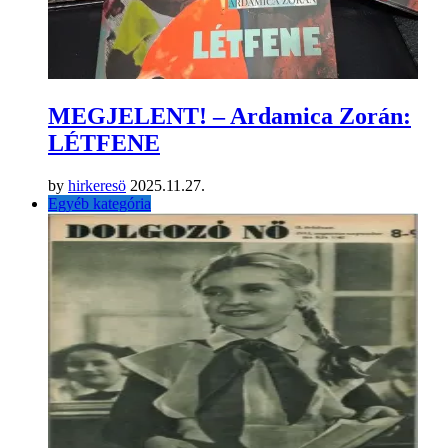
MEGJELENT! – Ardamica Zorán:
LÉTFENE
by
hirkeresö
2025.11.27.
Egyéb kategória