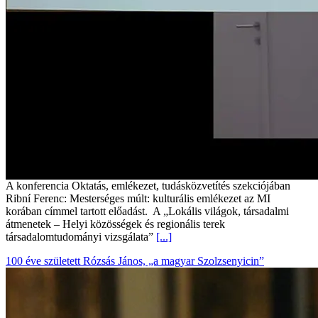
A konferencia Oktatás, emlékezet, tudásközvetítés szekciójában
Ribní Ferenc: Mesterséges múlt: kulturális emlékezet az MI
korában címmel tartott előadást. A „Lokális világok, társadalmi
átmenetek – Helyi közösségek és regionális terek
társadalomtudományi vizsgálata”
[...]
100 éve született Rózsás János, „a magyar Szolzsenyicin”