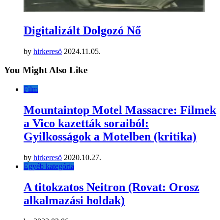
Digitalizált Dolgozó Nő
by
hirkeresö
2024.11.05.
You Might Also Like
Film
Mountaintop Motel Massacre: Filmek
a Vico kazetták soraiból:
Gyilkosságok a Motelben (kritika)
by
hirkeresö
2020.10.27.
Egyéb kategória
A titokzatos Neitron (Rovat: Orosz
alkalmazási holdak)