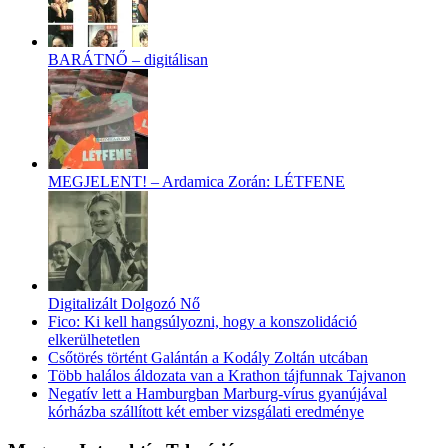
BARÁTNŐ – digitálisan
MEGJELENT! – Ardamica Zorán: LÉTFENE
Digitalizált Dolgozó Nő
Fico: Ki kell hangsúlyozni, hogy a konszolidáció
elkerülhetetlen
Csőtörés történt Galántán a Kodály Zoltán utcában
Több halálos áldozata van a Krathon tájfunnak Tajvanon
Negatív lett a Hamburgban Marburg-vírus gyanújával
kórházba szállított két ember vizsgálati eredménye