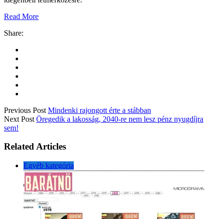
Read More
Share:
Previous Post
Mindenki rajongott érte a stábban
Next Post
Öregedik a lakosság, 2040-re nem lesz pénz nyugdíjra
sem!
Related Articles
Egyéb kategória