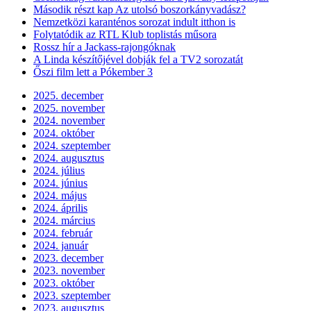
Második részt kap Az utolsó boszorkányvadász?
Nemzetközi karanténos sorozat indult itthon is
Folytatódik az RTL Klub toplistás műsora
Rossz hír a Jackass-rajongóknak
A Linda készítőjével dobják fel a TV2 sorozatát
Őszi film lett a Pókember 3
2025. december
2025. november
2024. november
2024. október
2024. szeptember
2024. augusztus
2024. július
2024. június
2024. május
2024. április
2024. március
2024. február
2024. január
2023. december
2023. november
2023. október
2023. szeptember
2023. augusztus