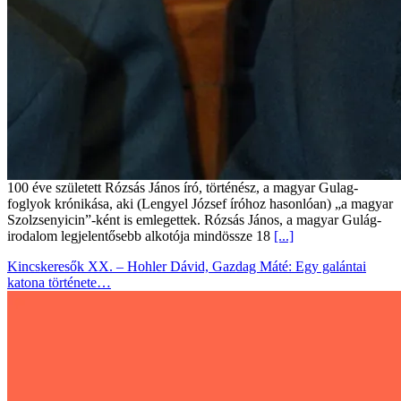
100 éve született Rózsás János író, történész, a magyar Gulag-
foglyok krónikása, aki (Lengyel József íróhoz hasonlóan) „a magyar
Szolzsenyicin”-ként is emlegettek. Rózsás János, a magyar Gulág-
irodalom legjelentősebb alkotója mindössze 18
[...]
Kincskeresők XX. – Hohler Dávid, Gazdag Máté: Egy galántai
katona története…