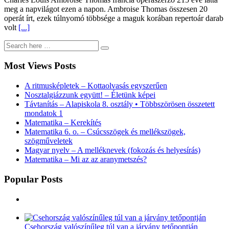
meg a napvilágot ezen a napon. Ambroise Thomas összesen 20
operát írt, ezek túlnyomó többsége a maguk korában repertoár darab
volt
[...]
Most Views Posts
A ritmusképletek – Kottaolvasás egyszerűen
Nosztalgiázzunk együtt! – Életünk képei
Távtanítás – Alapiskola 8. osztály • Többszörösen összetett
mondatok 1
Matematika – Kerekítés
Matematika 6. o. – Csúcsszögek és mellékszögek,
szögműveletek
Magyar nyelv – A melléknevek (fokozás és helyesírás)
Matematika – Mi az az aranymetszés?
Popular Posts
Csehország valószínűleg túl van a járvány tetőpontján