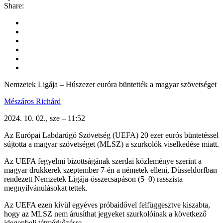
Share:
Nemzetek Ligája – Húszezer euróra büntették a magyar szövetséget
Mészáros Richárd
2024. 10. 02., sze – 11:52
Az Európai Labdarúgó Szövetség (UEFA) 20 ezer eurós büntetéssel
sújtotta a magyar szövetséget (MLSZ) a szurkolók viselkedése miatt.
Az UEFA fegyelmi bizottságának szerdai közleménye szerint a
magyar drukkerek szeptember 7-én a németek elleni, Düsseldorfban
rendezett Nemzetek Ligája-összecsapáson (5–0) rasszista
megnyilvánulásokat tettek.
Az UEFA ezen kívül egyéves próbaidővel felfüggesztve kiszabta,
hogy az MLSZ nem árusíthat jegyeket szurkolóinak a következő
idegenbeli tétmérkőzésre.