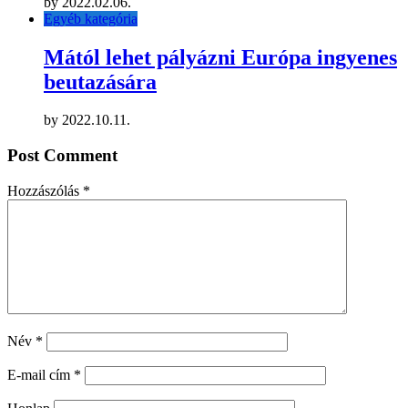
by
2022.02.06.
Egyéb kategória
Mától lehet pályázni Európa ingyenes
beutazására
by
2022.10.11.
Post Comment
Hozzászólás
*
Név
*
E-mail cím
*