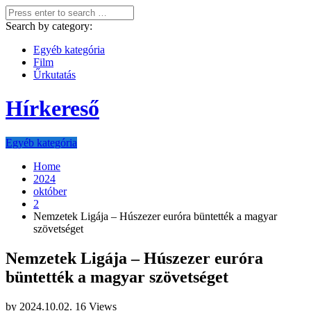
Search by category:
Egyéb kategória
Film
Űrkutatás
Hírkereső
Egyéb kategória
Home
2024
október
2
Nemzetek Ligája – Húszezer euróra büntették a magyar
szövetséget
Nemzetek Ligája – Húszezer euróra
büntették a magyar szövetséget
by
2024.10.02.
16 Views