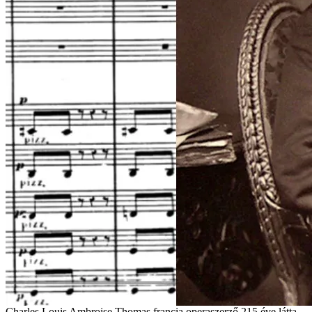
Charles Louis Ambroise Thomas francia operaszerző 215 éve látta