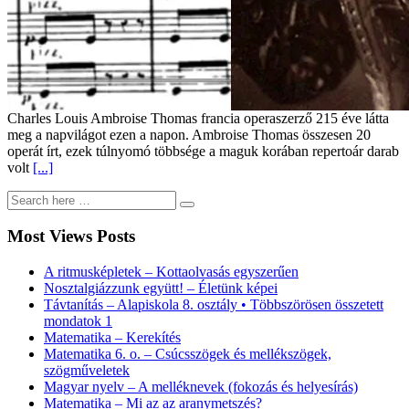
Charles Louis Ambroise Thomas francia operaszerző 215 éve látta
meg a napvilágot ezen a napon. Ambroise Thomas összesen 20
operát írt, ezek túlnyomó többsége a maguk korában repertoár darab
volt
[...]
Most Views Posts
A ritmusképletek – Kottaolvasás egyszerűen
Nosztalgiázzunk együtt! – Életünk képei
Távtanítás – Alapiskola 8. osztály • Többszörösen összetett
mondatok 1
Matematika – Kerekítés
Matematika 6. o. – Csúcsszögek és mellékszögek,
szögműveletek
Magyar nyelv – A melléknevek (fokozás és helyesírás)
Matematika – Mi az az aranymetszés?