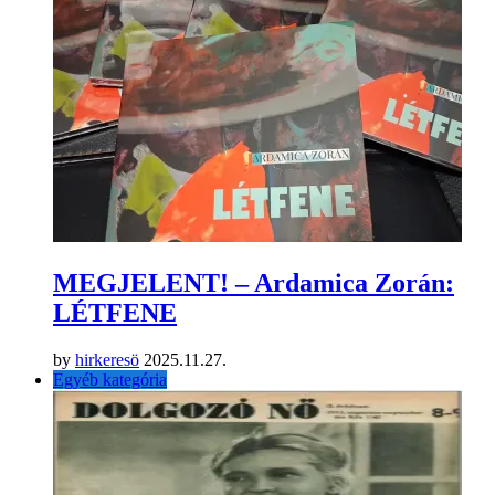
MEGJELENT! – Ardamica Zorán:
LÉTFENE
by
hirkeresö
2025.11.27.
Egyéb kategória