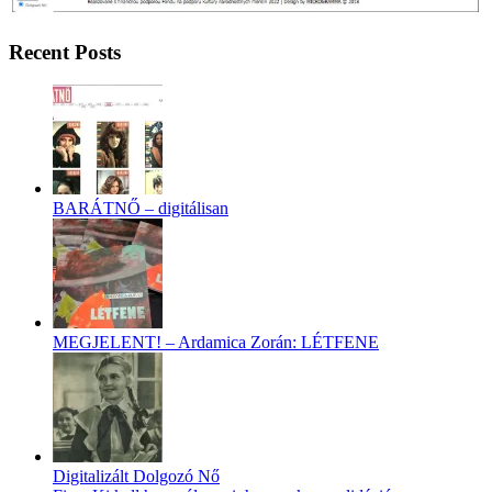
Recent Posts
BARÁTNŐ – digitálisan
MEGJELENT! – Ardamica Zorán: LÉTFENE
Digitalizált Dolgozó Nő