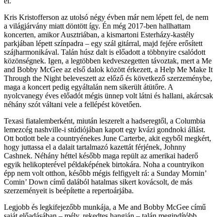
él.
Kris Kristofferson az utolsó négy évben már nem lépett fel, de nem
a világjárvány miatt döntött így. Én még 2017-ben hallhattam
koncerten, amikor Ausztriában, a kismartoni Esterházy-kastély
parkjában lépett színpadra – egy szál gitárral, majd fejére erősített
szájharmonikával. Talán húsz dalt is előadott a többnyire csalódott
közönségnek. Igen, a legtöbben kedveszegetten távoztak, mert a Me
and Bobby McGee az első dalok között érkezett, a Help Me Make It
Through the Night beleveszett az előző és következő szerzeménybe,
maga a koncert pedig egyáltalán nem sikerült átütőre. A
nyolcvanegy éves előadót mégis ünnep volt látni és hallani, akárcsak
néhány szót váltani vele a fellépést követően.
Texasi fiatalemberként, miután leszerelt a hadseregtől, a Columbia
lemezcég nashville-i stúdiójában kapott egy kvázi gondnoki állást.
Ott botlott bele a countryénekes June Carterbe, akit egyből megkért,
hogy juttassa el a dalait tartalmazó kazettát férjének, Johnny
Cashnek. Néhány héttel később maga repült az amerikai haderő
egyik helikopterével példaképének birtokára. Noha a countryikon
épp nem volt otthon, később mégis felfigyelt rá: a Sunday Mornin’
Comin’ Down című dalából hatalmas sikert kovácsolt, de más
szerzeményeit is beépítette a repertoárjába.
Legjobb és legkifejezőbb munkája, a Me and Bobby McGee című
saját előadásában – mély, rekedtes hangján – talán megindítóbb,