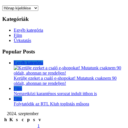
Archívum
Kategóriák
Egyéb kategória
Film
Űrkutatás
Popular Posts
Egyéb kategória
Kerülje ezeket a csaló e-shopokat! Mutatunk csaknem 90
oldalt, ahonnan ne rendeljen!
Film
Nemzetközi karanténos sorozat indult itthon is
Film
Folytatódik az RTL Klub toplistás műsora
2024. szeptember
h
K
s
c
p
s
v
1