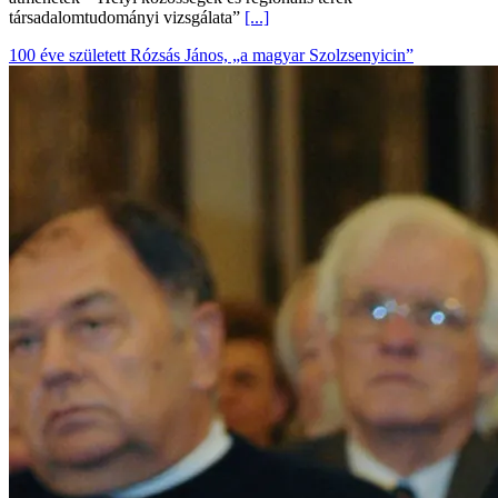
társadalomtudományi vizsgálata”
[...]
100 éve született Rózsás János, „a magyar Szolzsenyicin”