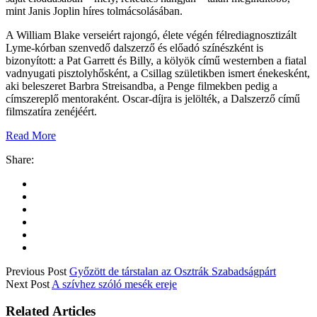
mint Janis Joplin híres tolmácsolásában.
A William Blake verseiért rajongó, élete végén félrediagnosztizált
Lyme-kórban szenvedő dalszerző és előadó színészként is
bizonyított: a Pat Garrett és Billy, a kölyök című westernben a fiatal
vadnyugati pisztolyhősként, a Csillag születikben ismert énekesként,
aki beleszeret Barbra Streisandba, a Penge filmekben pedig a
címszereplő mentoraként. Oscar-díjra is jelölték, a Dalszerző című
filmszatíra zenéjéért.
Read More
Share:
Previous Post
Győzött de társtalan az Osztrák Szabadságpárt
Next Post
A szívhez szóló mesék ereje
Related Articles