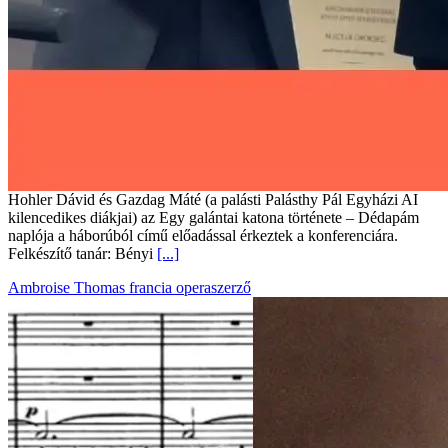
Hohler Dávid és Gazdag Máté (a palásti Palásthy Pál Egyházi AI
kilencedikes diákjai) az Egy galántai katona története – Dédapám
naplója a háborúból című előadással érkeztek a konferenciára.
Felkészítő tanár: Bényi
[...]
Ambroise Thomas francia operaszerző