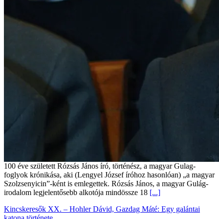
100 éve született Rózsás János író, történész, a magyar Gulag-
foglyok krónikása, aki (Lengyel József íróhoz hasonlóan) „a magyar
Szolzsenyicin”-ként is emlegettek. Rózsás János, a magyar Gulág-
irodalom legjelentősebb alkotója mindössze 18
[...]
Kincskeresők XX. – Hohler Dávid, Gazdag Máté: Egy galántai
katona története…