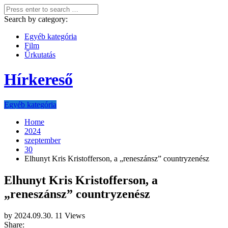
Search by category:
Egyéb kategória
Film
Űrkutatás
Hírkereső
Egyéb kategória
Home
2024
szeptember
30
Elhunyt Kris Kristofferson, a „reneszánsz” countryzenész
Elhunyt Kris Kristofferson, a
„reneszánsz” countryzenész
by
2024.09.30.
11 Views
Share: