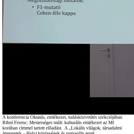
A konferencia Oktatás, emlékezet, tudásközvetítés szekciójában
Ribní Ferenc: Mesterséges múlt: kulturális emlékezet az MI
korában címmel tartott előadást. A „Lokális világok, társadalmi
átmenetek – Helyi közösségek és regionális terek