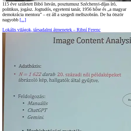
115 éve született Bibó István, posztumusz Széchenyi-díjas író,
politikus, jogász. Jogtudós, egyetemi tanár, 1956 hőse és „a magyar
demokrácia mentora” – ez áll a szegedi mellszobrán. De ha ötször
nagyobb
[...]
Lokális világok, társadalmi átmenetek – Ribní Ferenc