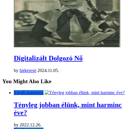
Digitalizált Dolgozó Nő
by
hirkeresö
2024.11.05.
You Might Also Like
Egyéb kategória
Tényleg jobban élünk, mint harminc
éve?
by
2022.12.26.