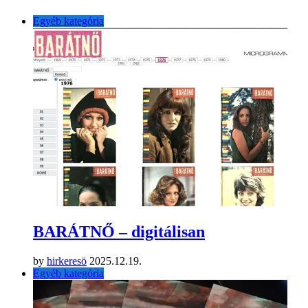
Egyéb kategória
BARÁTNŐ – digitálisan
by
hirkeresö
2025.12.19.
Egyéb kategória