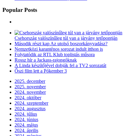
Popular Posts
Csehország valószínűleg túl van a járvány tetőpontján
Második részt kap Az utolsó boszorkányvadász?
Nemzetközi karanténos sorozat indult itthon is
Folytatódik az RTL Klub toplistás műsora
Rossz hír a Jackass-rajongóknak
A Linda készítőjével dobják fel a TV2 sorozatát
Őszi film lett a Pókember 3
2025. december
2025. november
2024. november
2024. október
2024. szeptember
2024. augusztus
2024. július
2024. június
2024. május
2024. április
2024. március