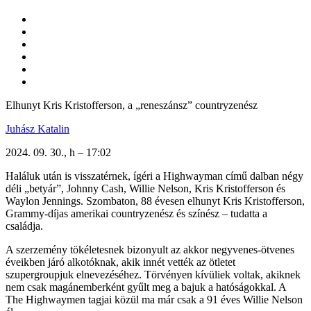
Elhunyt Kris Kristofferson, a „reneszánsz” countryzenész
Juhász Katalin
2024. 09. 30., h – 17:02
Haláluk után is visszatérnek, ígéri a Highwayman című dalban négy
déli „betyár”, Johnny Cash, Willie Nelson, Kris Kristofferson és
Waylon Jennings. Szombaton, 88 évesen elhunyt Kris Kristofferson,
Grammy-díjas amerikai countryzenész és színész – tudatta a
családja.
A szerzemény tökéletesnek bizonyult az akkor negyvenes-ötvenes
éveikben járó alkotóknak, akik innét vették az ötletet
szupergroupjuk elnevezéséhez. Törvényen kívüliek voltak, akiknek
nem csak magánemberként gyűlt meg a bajuk a hatóságokkal. A
The Highwaymen tagjai közül ma már csak a 91 éves Willie Nelson