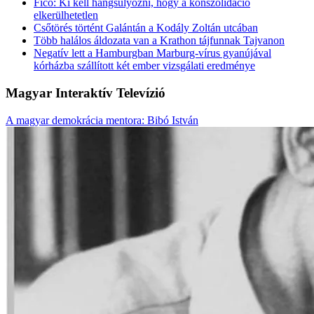
Fico: Ki kell hangsúlyozni, hogy a konszolidáció
elkerülhetetlen
Csőtörés történt Galántán a Kodály Zoltán utcában
Több halálos áldozata van a Krathon tájfunnak Tajvanon
Negatív lett a Hamburgban Marburg-vírus gyanújával
kórházba szállított két ember vizsgálati eredménye
Magyar Interaktív Televízió
A magyar demokrácia mentora: Bibó István