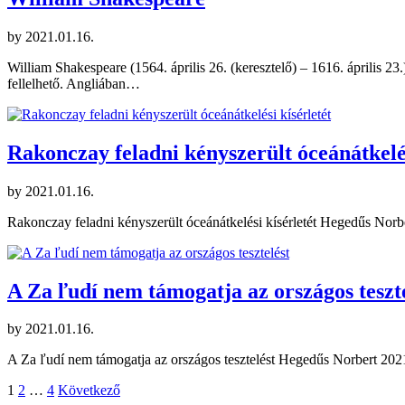
by
2021.01.16.
William Shakespeare (1564. április 26. (keresztelő) – 1616. április 2
fellelhető. Angliában…
Rakonczay feladni kényszerült óceánátkelés
by
2021.01.16.
Rakonczay feladni kényszerült óceánátkelési kísérletét Hegedűs Norb
A Za ľudí nem támogatja az országos teszt
by
2021.01.16.
A Za ľudí nem támogatja az országos tesztelést Hegedűs Norbert 202
Bejegyzések
1
2
…
4
Következő