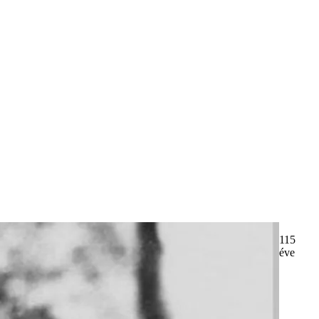
115
éve