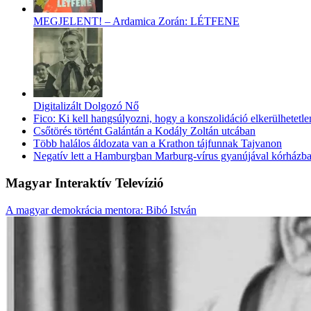
MEGJELENT! – Ardamica Zorán: LÉTFENE
Digitalizált Dolgozó Nő
Fico: Ki kell hangsúlyozni, hogy a konszolidáció elkerülhetetle
Csőtörés történt Galántán a Kodály Zoltán utcában
Több halálos áldozata van a Krathon tájfunnak Tajvanon
Negatív lett a Hamburgban Marburg-vírus gyanújával kórházba s
Magyar Interaktív Televízió
A magyar demokrácia mentora: Bibó István