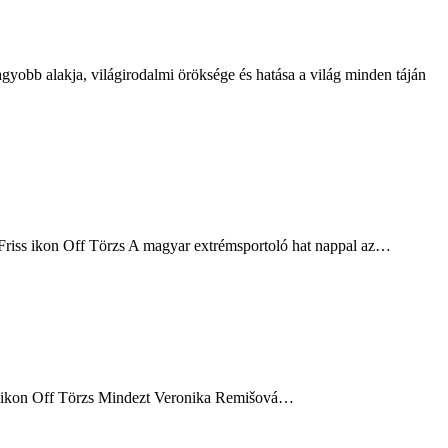
agyobb alakja, világirodalmi öröksége és hatása a világ minden táján
t Friss ikon Off Törzs A magyar extrémsportoló hat nappal az…
iss ikon Off Törzs Mindezt Veronika Remišová…