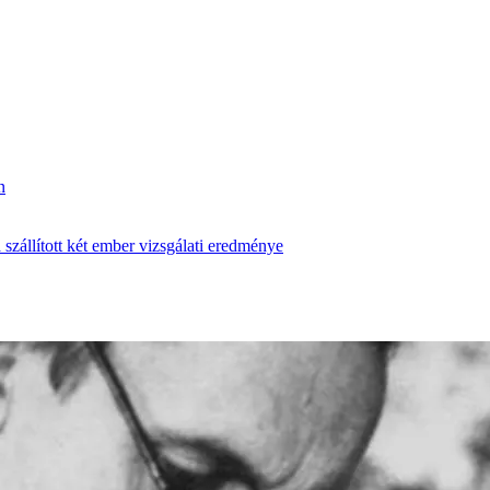
n
zállított két ember vizsgálati eredménye