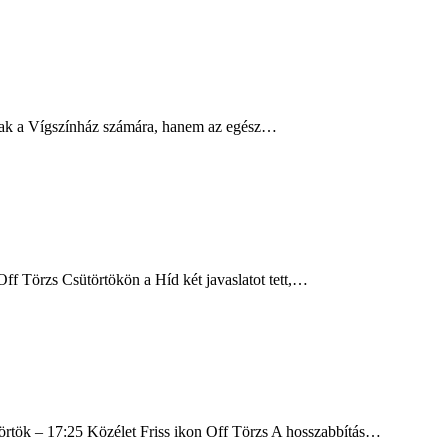
mcsak a Vígszínház számára, hanem az egész…
ff Törzs Csütörtökön a Híd két javaslatot tett,…
ütörtök – 17:25 Közélet Friss ikon Off Törzs A hosszabbítás…