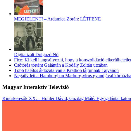
Kincskeresők XX. – Hohler Dávid, Gazdag Máté: Egy galántai katon
MEGJELENT! – Ardamica Zorán: LÉTFENE
Digitalizált Dolgozó Nő
Fico: Ki kell hangsúlyozni, hogy a konszolidáció elkerülhetetle
Csőtörés történt Galántán a Kodály Zoltán utcában
Több halálos áldozata van a Krathon tájfunnak Tajvanon
Negatív lett a Hamburgban Marburg-vírus gyanújával kórházba s
Magyar Interaktív Televízió