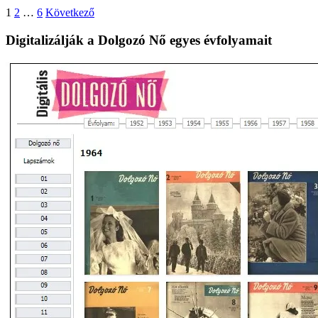
Bejegyzések
1
2
…
6
Következő
lapozása
Digitalizálják a Dolgozó Nő egyes évfolyamait