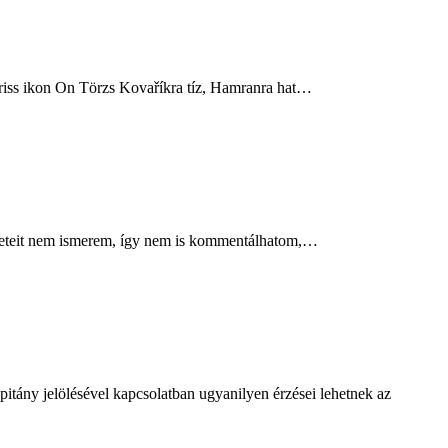
 Friss ikon On Törzs Kovaříkra tíz, Hamranra hat…
zleteit nem ismerem, így nem is kommentálhatom,…
itány jelölésével kapcsolatban ugyanilyen érzései lehetnek az