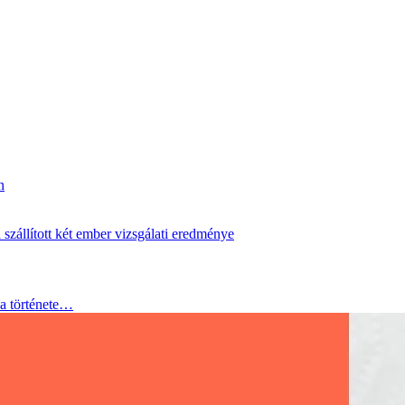
a története…
n
zállított két ember vizsgálati eredménye