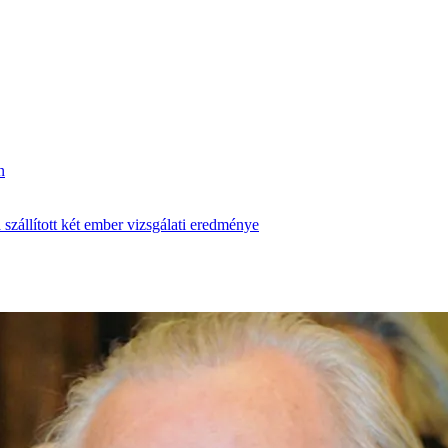
n
zállított két ember vizsgálati eredménye