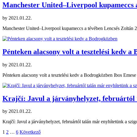
Manchester United–Liverpool kupameccs 
by
2021.01.22.
Manchester United–Liverpool kupameccs a tévében Lencsés Zoltán 20
Pénteken alacsony volt a tesztelési kedv 
by
2021.01.22.
Pénteken alacsony volt a tesztelési kedv a Bodrogközben Ibos Emese 
Krajčí: Javul a járványhelyzet, februártól
by
2021.01.22.
Krajčí: Javul a járványhelyzet, februártól talán már enyhítetünk a sz
Bejegyzések
1
2
…
6
Következő