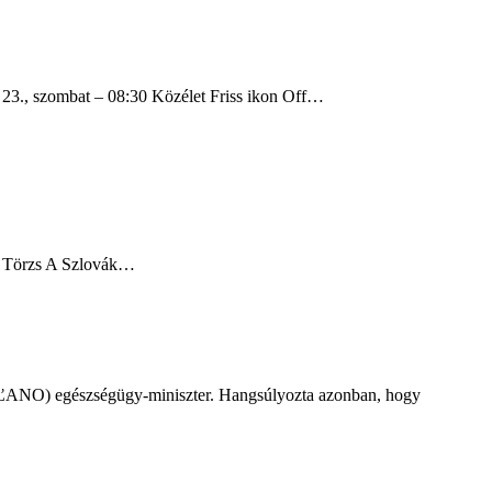
r 23., szombat – 08:30 Közélet Friss ikon Off…
ff Törzs A Szlovák…
í (OĽANO) egészségügy-miniszter. Hangsúlyozta azonban, hogy