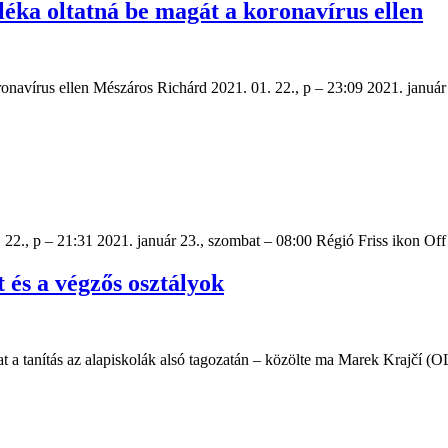
léka oltatná be magát a koronavírus ellen
ronavírus ellen Mészáros Richárd 2021. 01. 22., p – 23:09 2021. januá
. 22., p – 21:31 2021. január 23., szombat – 08:00 Régió Friss ikon O
t és a végzős osztályok
lhat a tanítás az alapiskolák alsó tagozatán – közölte ma Marek Krajč