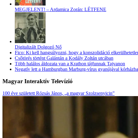
MEGJELENT! – Ardamica Zorán: LÉTFENE
Digitalizált Dolgozó Nő
Fico: Ki kell hangsúlyozni, hogy a konszolidáció elkerülhetetle
Csőtörés történt Galántán a Kodály Zoltán utcában
Több halálos áldozata van a Krathon tájfunnak Tajvanon
Negatív lett a Hamburgban Marburg-vírus gyanújával kórházba s
Magyar Interaktív Televízió
100 éve született Rózsás János, „a magyar Szolzsenyicin”