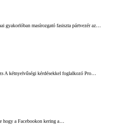
nai gyakorlóban masírozgató fasiszta pártvezér az…
örzs A kétnyelvűségi kérdésekkel foglalkozó Pro…
rsze hogy a Facebookon kering a…