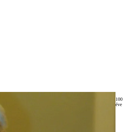
100
éve