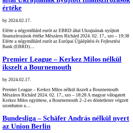
értéke
by
2024.02.17.
Elérte a négymilliárd eurót az EBRD által Ukrajnának nyújtott
finanszírozások értéke Mészáros Richárd 2024. 02. 17., szo – 19:38
Elérte a négymilliárd eurót az Európai Újjáépítési és Fejlesztési
Bank (EBRD)…
Premier League – Kerkez Milos nélkül
ikszelt a Bournemouth
by
2024.02.17.
Premier League – Kerkez Milos nélkül ikszelt a Bournemouth
Mészáros Richárd 2024. 02. 17., szo – 18:28 A magyar válogatott
Kerkez Milos együttese, a Bournemouth 2–2-es döntetlenre végzett
szombaton a…
Bundesliga – Schäfer András nélkül nyert
az Union Berlin