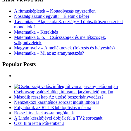
A ritmusképletek – Kottaolvasás egyszerűen
Nosztalgiázzunk együtt! – Életünk képei
Távtanítás – Alapiskola 8. osztály • Többszörösen összetett
mondatok 1
Matematika – Kerekítés
Matematika 6. o. – Csúcsszögek és mellékszögek,
szögműveletek
Magyar nyelv – A melléknevek (fokozás és helyesírás)
Matematika – Mi az az aranymetszés?
Popular Posts
Csehország valószínűleg túl van a járvány tetőpontján
Második részt kap Az utolsó boszorkányvadász?
Nemzetközi karanténos sorozat indult itthon is
Folytatódik az RTL Klub toplistás műsora
Rossz hír a Jackass-rajongóknak
A Linda készítőjével dobják fel a TV2 sorozatát
Őszi film lett a Pókember 3