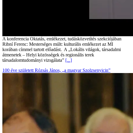
A konferencia Oktatás, emlékezet, tudásközvetítés szekciójában
Ribní Ferenc: Mesterséges múlt: kulturális emlékezet az MI
korában címmel tartott előadást. A „Lokális világok, társadalmi
átmenetek – Helyi közösségek és regionális terek
társadalomtudományi vizsgálata”
[...]
100 éve született Rózsás János, „a magyar Szolzsenyicin”