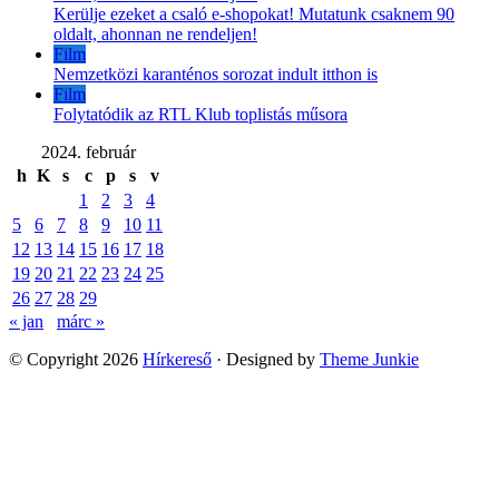
Kerülje ezeket a csaló e-shopokat! Mutatunk csaknem 90
oldalt, ahonnan ne rendeljen!
Film
Nemzetközi karanténos sorozat indult itthon is
Film
Folytatódik az RTL Klub toplistás műsora
2024. február
h
K
s
c
p
s
v
1
2
3
4
5
6
7
8
9
10
11
12
13
14
15
16
17
18
19
20
21
22
23
24
25
26
27
28
29
« jan
márc »
© Copyright 2026
Hírkereső
· Designed by
Theme Junkie