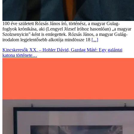
100 éve született Rózsás János író, történész, a magyar Gulag-
foglyok krónikása, aki (Lengyel József íróhoz hasonlóan) „a magyar
Szolzsenyicin”-ként is emlegettek. Rózsás János, a magyar Gulág-
irodalom legjelentősebb alkotója mindössze 18
[...]
Kincskeresők XX. – Hohler Dávid, Gazdag Máté: Egy galántai
katona története…