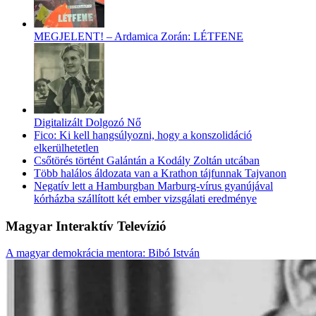
MEGJELENT! – Ardamica Zorán: LÉTFENE
Digitalizált Dolgozó Nő
Fico: Ki kell hangsúlyozni, hogy a konszolidáció
elkerülhetetlen
Csőtörés történt Galántán a Kodály Zoltán utcában
Több halálos áldozata van a Krathon tájfunnak Tajvanon
Negatív lett a Hamburgban Marburg-vírus gyanújával
kórházba szállított két ember vizsgálati eredménye
Magyar Interaktív Televízió
A magyar demokrácia mentora: Bibó István