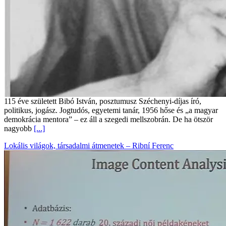
115 éve született Bibó István, posztumusz Széchenyi-díjas író,
politikus, jogász. Jogtudós, egyetemi tanár, 1956 hőse és „a magyar
demokrácia mentora” – ez áll a szegedi mellszobrán. De ha ötször
nagyobb
[...]
Lokális világok, társadalmi átmenetek – Ribní Ferenc