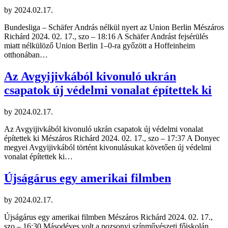
by
2024.02.17.
Bundesliga – Schäfer András nélkül nyert az Union Berlin Mészáros
Richárd 2024. 02. 17., szo – 18:16 A Schäfer Andrást fejsérülés
miatt nélkülöző Union Berlin 1–0-ra győzött a Hoffeinheim
otthonában…
Az Avgyijivkából kivonuló ukrán
csapatok új védelmi vonalat építettek ki
by
2024.02.17.
Az Avgyijivkából kivonuló ukrán csapatok új védelmi vonalat
építettek ki Mészáros Richárd 2024. 02. 17., szo – 17:37 A Donyec
megyei Avgyijivkából történt kivonulásukat követően új védelmi
vonalat építettek ki…
Újságárus egy amerikai filmben
by
2024.02.17.
Újságárus egy amerikai filmben Mészáros Richárd 2024. 02. 17.,
szo – 16:30 Másodéves volt a pozsonyi színművészeti főiskolán,