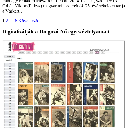
mint egy rémálom Mészáros Richárd 2024. 02. 17., szo – 15:13
Orbán Viktor (Fidesz) magyar miniszterelnök 25. évértékelőjét tartja
a Várkert…
Bejegyzések
1
2
…
6
Következő
lapozása
Digitalizálják a Dolgozó Nő egyes évfolyamait