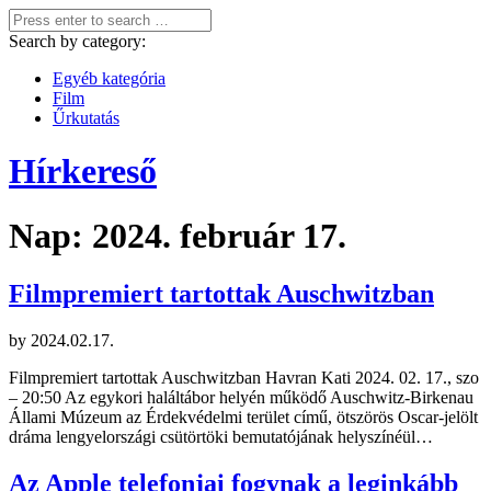
Search by category:
Egyéb kategória
Film
Űrkutatás
Hírkereső
Nap:
2024. február 17.
Filmpremiert tartottak Auschwitzban
by
2024.02.17.
Filmpremiert tartottak Auschwitzban Havran Kati 2024. 02. 17., szo
– 20:50 Az egykori haláltábor helyén működő Auschwitz-Birkenau
Állami Múzeum az Érdekvédelmi terület című, ötszörös Oscar-jelölt
dráma lengyelországi csütörtöki bemutatójának helyszínéül…
Az Apple telefonjai fogynak a leginkább