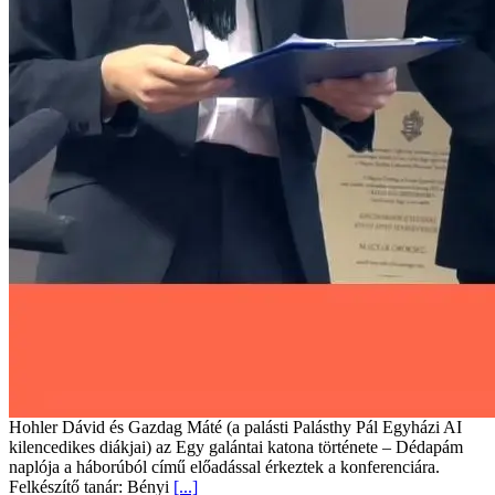
Hohler Dávid és Gazdag Máté (a palásti Palásthy Pál Egyházi AI
kilencedikes diákjai) az Egy galántai katona története – Dédapám
naplója a háborúból című előadással érkeztek a konferenciára.
Felkészítő tanár: Bényi
[...]