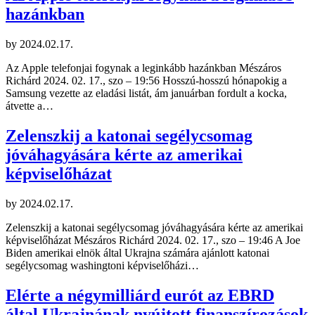
hazánkban
by
2024.02.17.
Az Apple telefonjai fogynak a leginkább hazánkban Mészáros
Richárd 2024. 02. 17., szo – 19:56 Hosszú-hosszú hónapokig a
Samsung vezette az eladási listát, ám januárban fordult a kocka,
átvette a…
Zelenszkij a katonai segélycsomag
jóváhagyására kérte az amerikai
képviselőházat
by
2024.02.17.
Zelenszkij a katonai segélycsomag jóváhagyására kérte az amerikai
képviselőházat Mészáros Richárd 2024. 02. 17., szo – 19:46 A Joe
Biden amerikai elnök által Ukrajna számára ajánlott katonai
segélycsomag washingtoni képviselőházi…
Elérte a négymilliárd eurót az EBRD
által Ukrajnának nyújtott finanszírozások