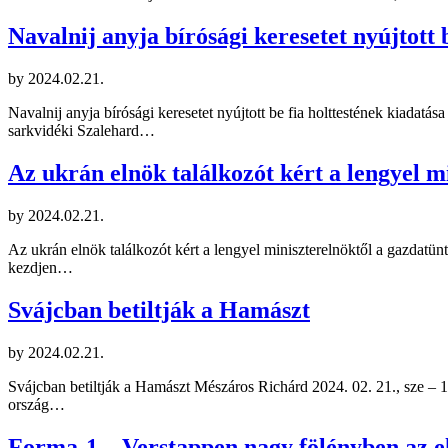
Navalnij anyja bírósági keresetet nyújtott 
by
2024.02.21.
Navalnij anyja bírósági keresetet nyújtott be fia holttestének kiadatá
sarkvidéki Szalehard…
Az ukrán elnök találkozót kért a lengyel m
by
2024.02.21.
Az ukrán elnök találkozót kért a lengyel miniszterelnöktől a gazdatün
kezdjen…
Svájcban betiltják a Hamászt
by
2024.02.21.
Svájcban betiltják a Hamászt Mészáros Richárd 2024. 02. 21., sze – 18
ország…
Forma-1 – Verstappen nagy fölényben az e