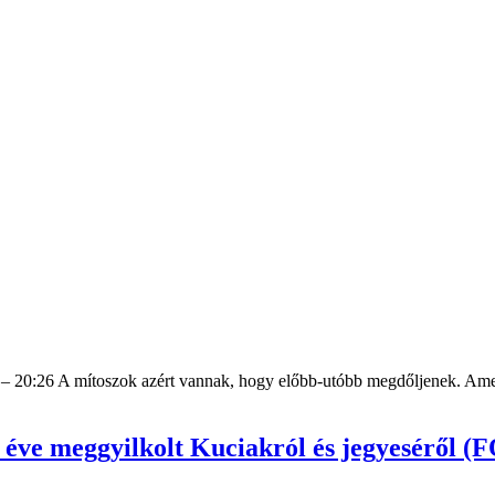
e – 20:26 A mítoszok azért vannak, hogy előbb-utóbb megdőljenek. Amen
t éve meggyilkolt Kuciakról és jegyeséről 