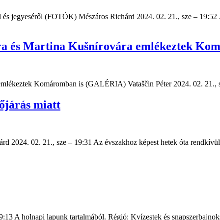
ól és jegyeséről (FOTÓK) Mészáros Richárd 2024. 02. 21., sze – 19:5
kra és Martina Kušnírovára emlékeztek K
 emlékeztek Komáromban is (GALÉRIA) Vataščin Péter 2024. 02. 21.,
őjárás miatt
d 2024. 02. 21., sze – 19:31 Az évszakhoz képest hetek óta rendkívül 
19:13 A holnapi lapunk tartalmából. Régió: Kvízestek és snapszerbajno