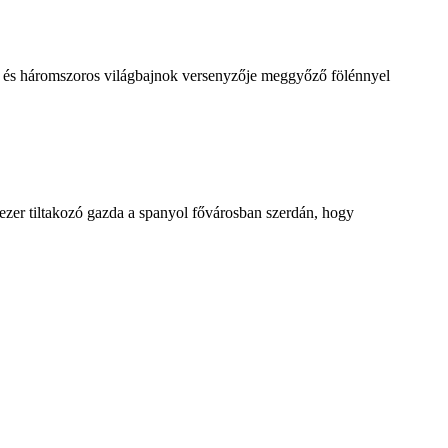
ő és háromszoros világbajnok versenyzője meggyőző fölénnyel
 ezer tiltakozó gazda a spanyol fővárosban szerdán, hogy