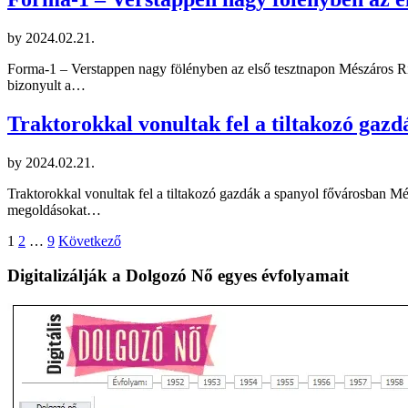
by
2024.02.21.
Forma-1 – Verstappen nagy fölényben az első tesztnapon Mészáros R
bizonyult a…
Traktorokkal vonultak fel a tiltakozó gaz
by
2024.02.21.
Traktorokkal vonultak fel a tiltakozó gazdák a spanyol fővárosban Mé
megoldásokat…
Bejegyzések
1
2
…
9
Következő
lapozása
Digitalizálják a Dolgozó Nő egyes évfolyamait