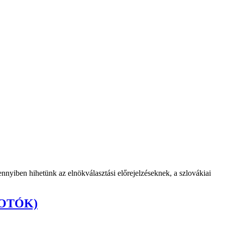
nyiben hihetünk az elnökválasztási előrejelzéseknek, a szlovákiai
(FOTÓK)