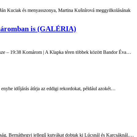
2 Ján Kuciak és menyasszonya, Martina Kušnírová meggyilkolásának
omáromban is (GALÉRIA)
 sze – 19:38 Komárom | A Klapka téren többek között Bandor Éva…
enyhe időjárás átírja az eddigi rekordokat, például azokét…
kság. Bernáthegyi jellegű kutyákat dobtak ki Lúcsnál és Karcsáknál.…