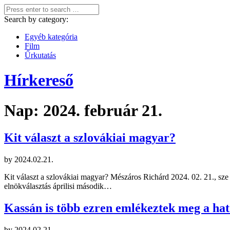
Search by category:
Egyéb kategória
Film
Űrkutatás
Hírkereső
Nap:
2024. február 21.
Kit választ a szlovákiai magyar?
by
2024.02.21.
Kit választ a szlovákiai magyar? Mészáros Richárd 2024. 02. 21., sz
elnökválasztás áprilisi második…
Kassán is több ezren emlékeztek meg a ha
by
2024.02.21.