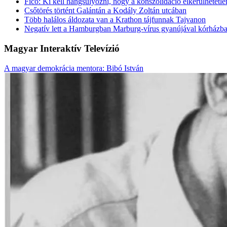
Fico: Ki kell hangsúlyozni, hogy a konszolidáció elkerülhetetle
Csőtörés történt Galántán a Kodály Zoltán utcában
Több halálos áldozata van a Krathon tájfunnak Tajvanon
Negatív lett a Hamburgban Marburg-vírus gyanújával kórházba s
Magyar Interaktív Televízió
A magyar demokrácia mentora: Bibó István