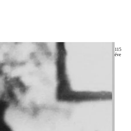
115
éve