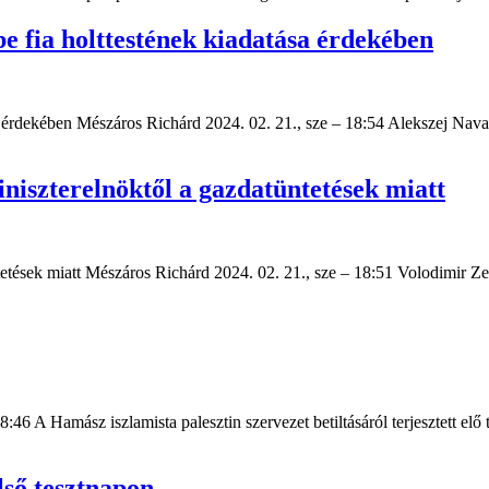
be fia holttestének kiadatása érdekében
sa érdekében Mészáros Richárd 2024. 02. 21., sze – 18:54 Alekszej Navaln
iniszterelnöktől a gazdatüntetések miatt
tetések miatt Mészáros Richárd 2024. 02. 21., sze – 18:51 Volodimir Zel
:46 A Hamász iszlamista palesztin szervezet betiltásáról terjesztett el
lső tesztnapon