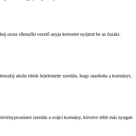
ij orosz ellenzéki vezető anyja keresetet nyújtott be az északi-
enszkij ukrán elnök bejelentette szerdán, hogy utasította a kormányt,
ő törvényjavaslatot szerdán a svájci kormány, követve több más nyugati