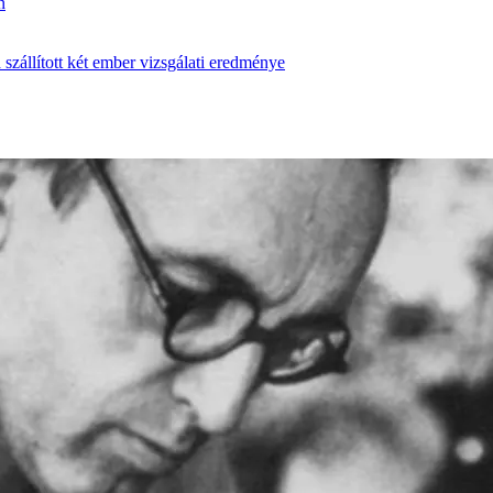
n
zállított két ember vizsgálati eredménye