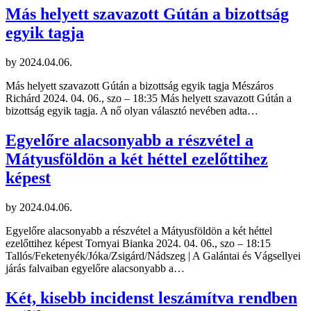
Más helyett szavazott Gútán a bizottság
egyik tagja
by
2024.04.06.
Más helyett szavazott Gútán a bizottság egyik tagja Mészáros
Richárd 2024. 04. 06., szo – 18:35 Más helyett szavazott Gútán a
bizottság egyik tagja. A nő olyan választó nevében adta…
Egyelőre alacsonyabb a részvétel a
Mátyusföldön a két héttel ezelőttihez
képest
by
2024.04.06.
Egyelőre alacsonyabb a részvétel a Mátyusföldön a két héttel
ezelőttihez képest Tornyai Bianka 2024. 04. 06., szo – 18:15
Tallós/Feketenyék/Jóka/Zsigárd/Nádszeg | A Galántai és Vágsellyei
járás falvaiban egyelőre alacsonyabb a…
Két, kisebb incidenst leszámítva rendben