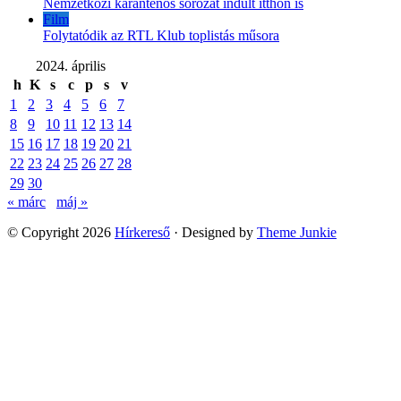
Nemzetközi karanténos sorozat indult itthon is
Film
Folytatódik az RTL Klub toplistás műsora
2024. április
h
K
s
c
p
s
v
1
2
3
4
5
6
7
8
9
10
11
12
13
14
15
16
17
18
19
20
21
22
23
24
25
26
27
28
29
30
« márc
máj »
© Copyright 2026
Hírkereső
· Designed by
Theme Junkie