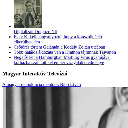
Digitalizált Dolgozó Nő
Fico: Ki kell hangsúlyozni, hogy a konszolidáció
elkerülhetetlen
Csőtörés történt Galántán a Kodály Zoltán utcában
Több halálos áldozata van a Krathon tájfunnak Tajvanon
Negatív lett a Hamburgban Marburg-vírus gyanújával
kórházba szállított két ember vizsgálati eredménye
Magyar Interaktív Televízió
A magyar demokrácia mentora: Bibó István