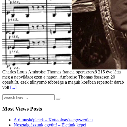
Charles Louis Ambroise Thomas francia operaszerző 215 éve látta
meg a napvilágot ezen a napon. Ambroise Thomas összesen 20
operát írt, ezek túlnyomó többsége a maguk korában repertoár darab
volt
[...]
Most Views Posts
A ritmusképletek – Kottaolvasás egyszerűen
Nosztalgiázzunk együtt! – Életünk képei