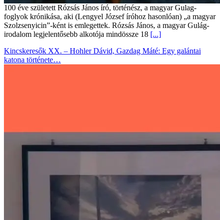
100 éve született Rózsás János író, történész, a magyar Gulag-
foglyok krónikása, aki (Lengyel József íróhoz hasonlóan) „a magyar
Szolzsenyicin”-ként is emlegettek. Rózsás János, a magyar Gulág-
irodalom legjelentősebb alkotója mindössze 18
[...]
Kincskeresők XX. – Hohler Dávid, Gazdag Máté: Egy galántai
katona története…