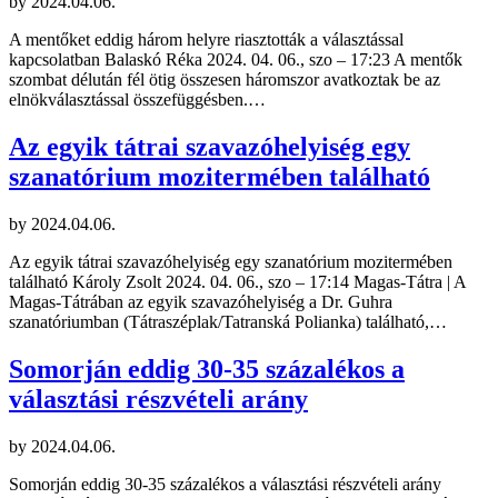
by
2024.04.06.
A mentőket eddig három helyre riasztották a választással
kapcsolatban Balaskó Réka 2024. 04. 06., szo – 17:23 A mentők
szombat délután fél ötig összesen háromszor avatkoztak be az
elnökválasztással összefüggésben.…
Az egyik tátrai szavazóhelyiség egy
szanatórium mozitermében található
by
2024.04.06.
Az egyik tátrai szavazóhelyiség egy szanatórium mozitermében
található Károly Zsolt 2024. 04. 06., szo – 17:14 Magas-Tátra | A
Magas-Tátrában az egyik szavazóhelyiség a Dr. Guhra
szanatóriumban (Tátraszéplak/Tatranská Polianka) található,…
Somorján eddig 30-35 százalékos a
választási részvételi arány
by
2024.04.06.
Somorján eddig 30-35 százalékos a választási részvételi arány