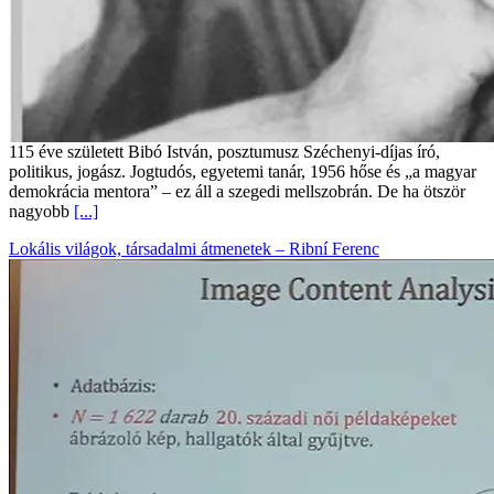
115 éve született Bibó István, posztumusz Széchenyi-díjas író,
politikus, jogász. Jogtudós, egyetemi tanár, 1956 hőse és „a magyar
demokrácia mentora” – ez áll a szegedi mellszobrán. De ha ötször
nagyobb
[...]
Lokális világok, társadalmi átmenetek – Ribní Ferenc