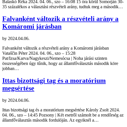
Balaskó Réka 2024. 04. 06., szo – 16:08 15 óra körül Somorján 30-
35 százalékos a választási részvételi arány, tudtuk meg a második…
Falvanként változik a részvételi arány a
Komáromi járásban
by
2024.04.06.
Falvanként változik a részvételi arány a Komáromi járásban
Vataščin Péter 2024. 04. 06., szo – 15:28
Pat/Izsa/Karva/Nagykeszi/Nemesócsa | Noha járási szinten
összességében úgy tűnik, hogy az államfőválasztás második köre
jobban…
Ittas bizottsági tag és a moratórium
megsértése
by
2024.04.06.
Ittas bizottsági tag és a moratórium megsértése Károly Zsolt 2024.
04. 06., szo – 14:45 Pozsony | Két esetről számolt be a rendőrség az
államfőválasztás második fordulóján. Az egyiknél a…