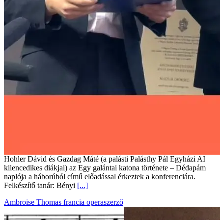
Hohler Dávid és Gazdag Máté (a palásti Palásthy Pál Egyházi AI
kilencedikes diákjai) az Egy galántai katona története – Dédapám
naplója a háborúból című előadással érkeztek a konferenciára.
Felkészítő tanár: Bényi
[...]
Ambroise Thomas francia operaszerző