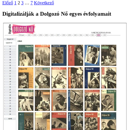
Bejegyzések
Előző
1
2
3
…
7
Következő
lapozása
Digitalizálják a Dolgozó Nő egyes évfolyamait