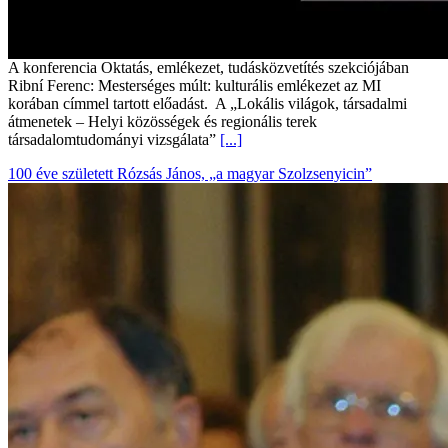
A konferencia Oktatás, emlékezet, tudásközvetítés szekciójában
Ribní Ferenc: Mesterséges múlt: kulturális emlékezet az MI
korában címmel tartott előadást. A „Lokális világok, társadalmi
átmenetek – Helyi közösségek és regionális terek
társadalomtudományi vizsgálata”
[...]
100 éve született Rózsás János, „a magyar Szolzsenyicin”