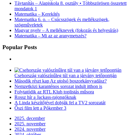
Távtanítás – Alapiskola 8. osztály • Többszörösen összetett
mondatok 1
Matematika – Kerekítés
Matematika 6. o. – Csúcsszögek és mellékszögek,
szögműveletek
Magyar nyelv – A melléknevek (fokozás és helyesírás)
Matematika – Mi az az aranymetszés?
Popular Posts
Csehország valószínűleg túl van a járvány tetőpontján
Második részt kap Az utolsó boszorkányvadász?
Nemzetközi karanténos sorozat indult itthon is
Folytatódik az RTL Klub toplistás műsora
Rossz hír a Jackass-rajongóknak
A Linda készítőjével dobják fel a TV2 sorozatát
Őszi film lett a Pókember 3
2025. december
2025. november
2024. november
2024. október