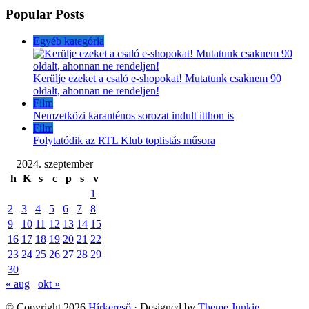
Popular Posts
Egyéb kategória
Kerülje ezeket a csaló e-shopokat! Mutatunk csaknem 90
oldalt, ahonnan ne rendeljen!
Film
Nemzetközi karanténos sorozat indult itthon is
Film
Folytatódik az RTL Klub toplistás műsora
2024. szeptember
h
K
s
c
p
s
v
1
2
3
4
5
6
7
8
9
10
11
12
13
14
15
16
17
18
19
20
21
22
23
24
25
26
27
28
29
30
« aug
okt »
© Copyright 2026
Hírkereső
· Designed by
Theme Junkie