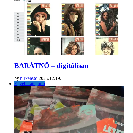
BARÁTNŐ – digitálisan
by
hirkeresö
2025.12.19.
Egyéb kategória