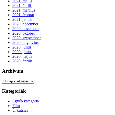
2021. május
2021. április
2021. március
2021. február
2021. január
2020. december
2020. november
2020. október
2020. szeptember
2020. augusztus
2020. július
2020. június
2020. május
2020. április
Archívum
Archívum
Kategóriák
Egyéb kategória
Film
Űrkutatás