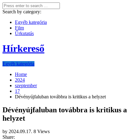
Search by category:
Egyéb kategória
Film
Űrkutatás
Hírkereső
Egyéb kategória
Home
2024
szeptember
17
Dévényújfaluban továbbra is kritikus a helyzet
Dévényújfaluban továbbra is kritikus a
helyzet
by
2024.09.17.
8 Views
Share: