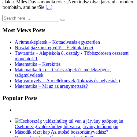
alakja. Miles Davis mondta róla: „Nem tudsz olyat játszani a modern
trombitán, ami ne tőle
[...]
Most Views Posts
A ritmusképletek – Kottaolvasás egyszerűen
Nosztalgiázzunk együtt! – Életünk képei
Távtanítás – Alapiskola 8. osztály • Többszörösen összetett
mondatok 1
Matematika – Kerekítés
Matematika 6. o. – Csúcsszögek és mellékszögek,
szögműveletek
Magyar nyelv – A melléknevek (fokozás és helyesírás)
Matematika – Mi az az aranymetszés?
Popular Posts
Csehország valószínűleg túl van a járvány tetőpontján
Második részt kap Az utolsó boszorkányvadász?