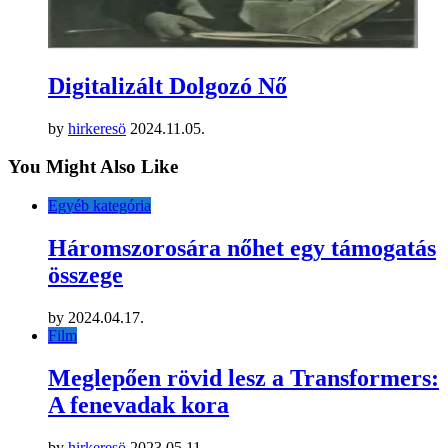
Digitalizált Dolgozó Nő
by
hirkeresö
2024.11.05.
You Might Also Like
Egyéb kategória
Háromszorosára nőhet egy támogatás
összege
by
2024.04.17.
Film
Meglepően rövid lesz a Transformers:
A fenevadak kora
by
hirkeresö
2023.05.11.