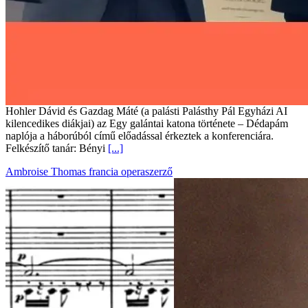
Hohler Dávid és Gazdag Máté (a palásti Palásthy Pál Egyházi AI
kilencedikes diákjai) az Egy galántai katona története – Dédapám
naplója a háborúból című előadással érkeztek a konferenciára.
Felkészítő tanár: Bényi
[...]
Ambroise Thomas francia operaszerző