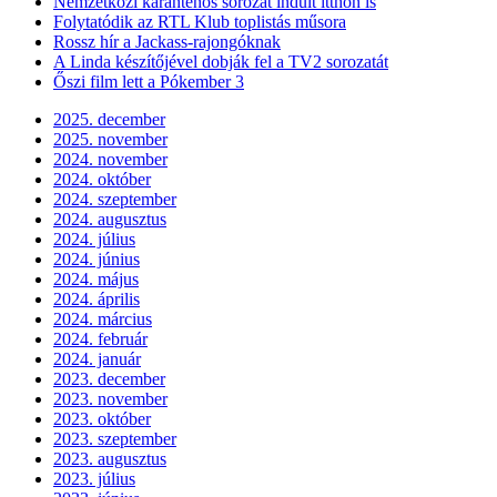
Nemzetközi karanténos sorozat indult itthon is
Folytatódik az RTL Klub toplistás műsora
Rossz hír a Jackass-rajongóknak
A Linda készítőjével dobják fel a TV2 sorozatát
Őszi film lett a Pókember 3
2025. december
2025. november
2024. november
2024. október
2024. szeptember
2024. augusztus
2024. július
2024. június
2024. május
2024. április
2024. március
2024. február
2024. január
2023. december
2023. november
2023. október
2023. szeptember
2023. augusztus
2023. július