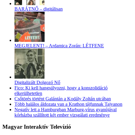
BARÁTNŐ – digitálisan
MEGJELENT! – Ardamica Zorán: LÉTFENE
Digitalizált Dolgozó Nő
Fico: Ki kell hangsúlyozni, hogy a konszolidáció
elkerülhetetlen
Csőtörés történt Galántán a Kodály Zoltán utcában
Több halálos áldozata van a Krathon tájfunnak Tajvanon
Negatív lett a Hamburgban Marburg-vírus gyanújával
kórházba szállított két ember vizsgálati eredménye
Magyar Interaktív Televízió