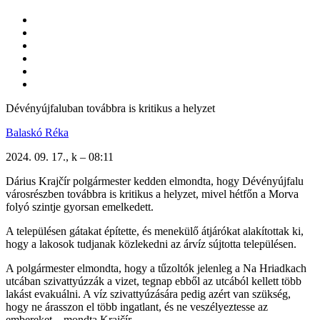
Dévényújfaluban továbbra is kritikus a helyzet
Balaskó Réka
2024. 09. 17., k – 08:11
Dárius Krajčír polgármester kedden elmondta, hogy Dévényújfalu
városrészben továbbra is kritikus a helyzet, mivel hétfőn a Morva
folyó szintje gyorsan emelkedett.
A településen gátakat építette, és menekülő átjárókat alakítottak ki,
hogy a lakosok tudjanak közlekedni az árvíz sújtotta településen.
A polgármester elmondta, hogy a tűzoltók jelenleg a Na Hriadkach
utcában szivattyúzzák a vizet, tegnap ebből az utcából kellett több
lakást evakuálni. A víz szivattyúzására pedig azért van szükség,
hogy ne árasszon el több ingatlant, és ne veszélyeztesse az
embereket – mondta Krajčír.