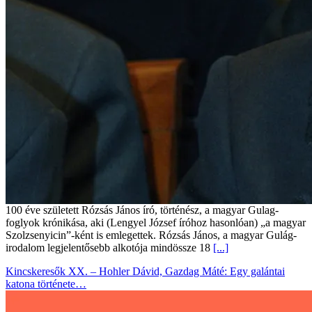
100 éve született Rózsás János író, történész, a magyar Gulag-
foglyok krónikása, aki (Lengyel József íróhoz hasonlóan) „a magyar
Szolzsenyicin”-ként is emlegettek. Rózsás János, a magyar Gulág-
irodalom legjelentősebb alkotója mindössze 18
[...]
Kincskeresők XX. – Hohler Dávid, Gazdag Máté: Egy galántai
katona története…