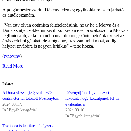
A polgármester szerint Dévény jelenleg egyik oldalról sem járható
az autók számára.
„Van egy olyan optimista feltételezésünk, hogy ha a Morva és a
Duna szintje csökkenni kezd, konkrétan ezen a szakaszon a Morva a
legfontosabb, akkor minél hamarabb megszüntethetnénk ezeket az
árvízvédelmi gátakat, de amíg annyi víz van, mint most, addig a
helyzet továbbra is nagyon kritikus” – tette hozzá.
(
tvnoviny
)
Read More
Related
A Duna vízszintje éjszaka 970
Dévényújfalu figyelmeztette
centiméternél tetőzött Pozsonyban
lakosait, hogy készüljenek fel az
2024.09.17.
evakuálásra
In "Egyéb kategória"
2024.09.16.
In "Egyéb kategória"
Továbbra is kritikus a helyzet a