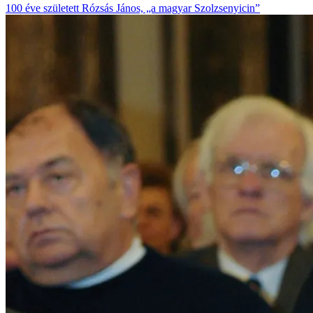
100 éve született Rózsás János, „a magyar Szolzsenyicin”