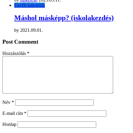
Egyéb kategória
Máshol másképp? (iskolakezdés)
by
2021.09.01.
Post Comment
Hozzászólás
*
Név
*
E-mail cím
*
Honlap