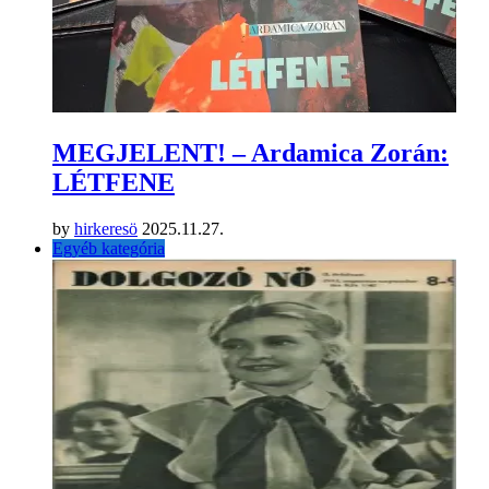
MEGJELENT! – Ardamica Zorán:
LÉTFENE
by
hirkeresö
2025.11.27.
Egyéb kategória