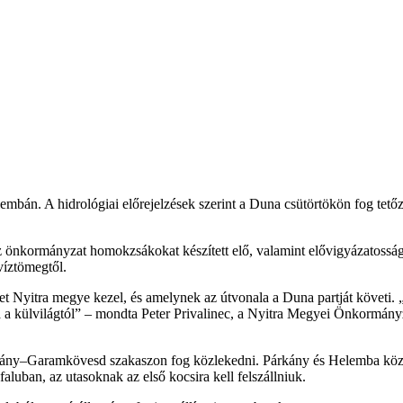
Helembán. A hidrológiai előrejelzések szerint a Duna csütörtökön fog te
önkormányzat homokzsákokat készített elő, valamint elővigyázatosságb
víztömegtől.
lyet Nyitra megye kezel, és amelynek az útvonala a Duna partját követi. 
ágva a külvilágtól” – mondta Peter Privalinec, a Nyitra Megyei Önkormá
kány–Garamkövesd szakaszon fog közlekedni. Párkány és Helemba közöt
faluban, az utasoknak az első kocsira kell felszállniuk.