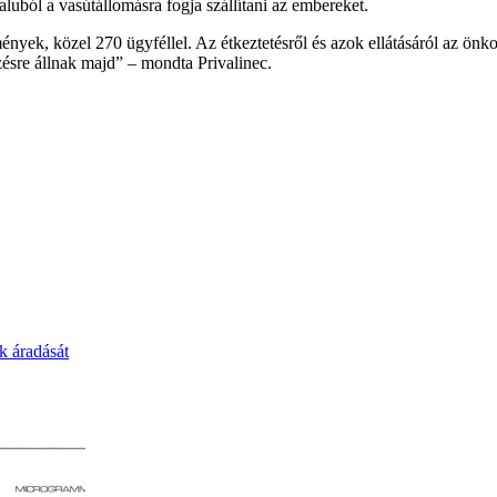
luból a vasútállomásra fogja szállítani az embereket.
nyek, közel 270 ügyféllel. Az étkeztetésről és azok ellátásáról az ö
zésre állnak majd” – mondta Privalinec.
ók áradását