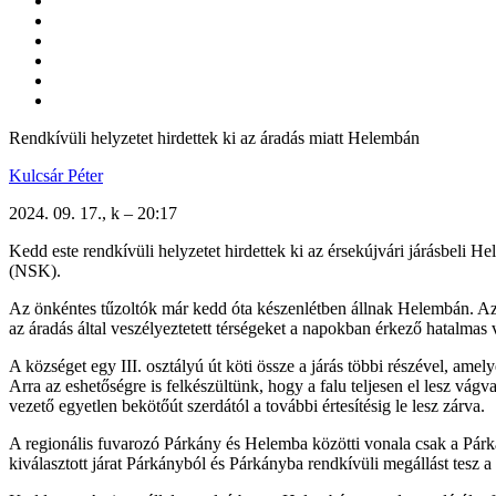
Rendkívüli helyzetet hirdettek ki az áradás miatt Helembán
Kulcsár Péter
2024. 09. 17., k – 20:17
Kedd este rendkívüli helyzetet hirdettek ki az érsekújvári járásbeli 
(NSK).
Az önkéntes tűzoltók már kedd óta készenlétben állnak Helembán. Az 
az áradás által veszélyeztetett térségeket a napokban érkező hatalmas 
A községet egy III. osztályú út köti össze a járás többi részével, ame
Arra az eshetőségre is felkészültünk, hogy a falu teljesen el lesz v
vezető egyetlen bekötőút szerdától a további értesítésig le lesz zárva.
A regionális fuvarozó Párkány és Helemba közötti vonala csak a Pár
kiválasztott járat Párkányból és Párkányba rendkívüli megállást tesz a 