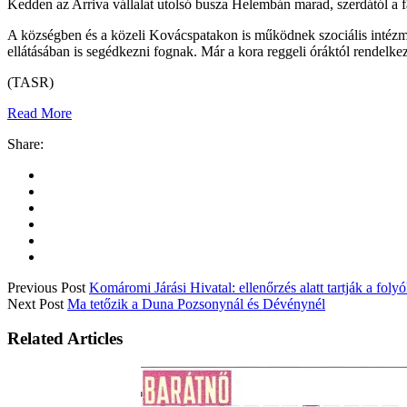
Kedden az Arriva vállalat utolsó busza Helembán marad, szerdától a fa
A községben és a közeli Kovácspatakon is működnek szociális intézmé
ellátásában is segédkezni fognak. Már a kora reggeli óráktól rendelke
(TASR)
Read More
Share:
Previous Post
Komáromi Járási Hivatal: ellenőrzés alatt tartják a foly
Next Post
Ma tetőzik a Duna Pozsonynál és Dévénynél
Related Articles