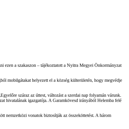
tőzni ezen a szakaszon – tájékoztatott a Nyitra Megyei Önkormányzat
ól mobilgátakat helyezett el a község külterületén, hogy megvédje
„Egyelőre száraz az úttest, változást a szerdai nap folyamán várunk.
nyzat hivatalának igazgatója. A Garamkövesd irányából Helemba felé
t nemzetközi vonatok biztosítják az összeköttetést. A három