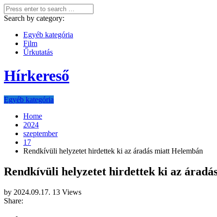
Search by category:
Egyéb kategória
Film
Űrkutatás
Hírkereső
Egyéb kategória
Home
2024
szeptember
17
Rendkívüli helyzetet hirdettek ki az áradás miatt Helembán
Rendkívüli helyzetet hirdettek ki az árad
by
2024.09.17.
13 Views
Share: