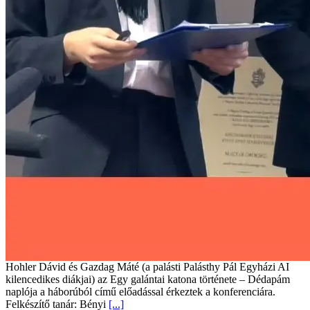
Hohler Dávid és Gazdag Máté (a palásti Palásthy Pál Egyházi AI
kilencedikes diákjai) az Egy galántai katona története – Dédapám
naplója a háborúból című előadással érkeztek a konferenciára.
Felkészítő tanár: Bényi
[...]