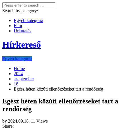
Search by category:
Egyéb kategória
Film
Űrkutatás
Hírkereső
Egyéb kategória
Home
2024
szeptember
18
Egész héten közúti ellenőrzéseket tart a rendőrség
Egész héten közúti ellenőrzéseket tart a
rendőrség
by
2024.09.18.
11 Views
Share: