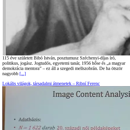
115 éve született Bibó István, posztumusz Széchenyi-díjas író,
politikus, jogász. Jogtudós, egyetemi tanár, 1956 hőse és „a magyar
demokrácia mentora” – ez áll a szegedi mellszobrán. De ha ötször
nagyobb
[...]
Lokális világok, társadalmi átmenetek – Ribní Ferenc