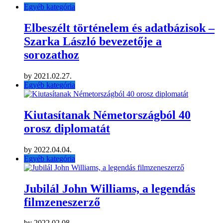
Egyéb kategória
Elbeszélt történelem és adatbázisok –
Szarka László bevezetője a
sorozathoz
by
2021.02.27.
Egyéb kategória
Kiutasítanak Németországból 40
orosz diplomatát
by
2022.04.04.
Egyéb kategória
Jubilál John Williams, a legendás
filmzeneszerző
by
2022.02.08.