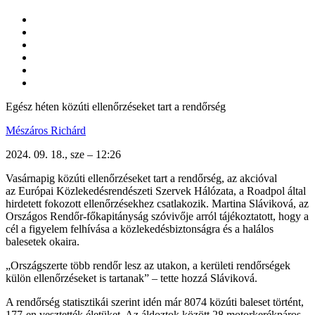
Egész héten közúti ellenőrzéseket tart a rendőrség
Mészáros Richárd
2024. 09. 18., sze – 12:26
Vasárnapig közúti ellenőrzéseket tart a rendőrség, az akcióval
az Európai Közlekedésrendészeti Szervek Hálózata, a Roadpol által
hirdetett fokozott ellenőrzésekhez csatlakozik. Martina Sláviková, az
Országos Rendőr-főkapitányság szóvivője arról tájékoztatott, hogy a
cél a figyelem felhívása a közlekedésbiztonságra és a halálos
balesetek okaira.
„Országszerte több rendőr lesz az utakon, a kerületi rendőrségek
külön ellenőrzéseket is tartanak” – tette hozzá Sláviková.
A rendőrség statisztikái szerint idén már 8074 közúti baleset történt,
177-en vesztették életüket. Az áldoztok között 28 motorkerékpáros,