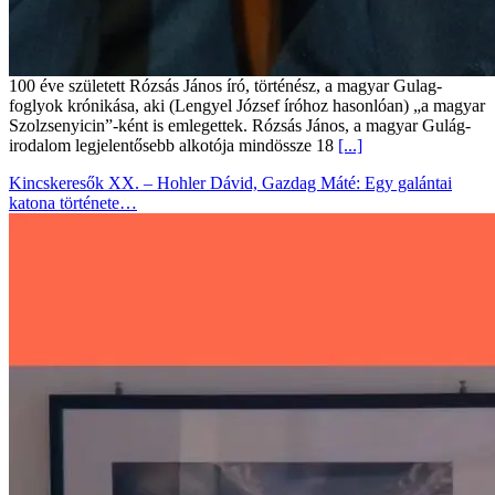
100 éve született Rózsás János író, történész, a magyar Gulag-
foglyok krónikása, aki (Lengyel József íróhoz hasonlóan) „a magyar
Szolzsenyicin”-ként is emlegettek. Rózsás János, a magyar Gulág-
irodalom legjelentősebb alkotója mindössze 18
[...]
Kincskeresők XX. – Hohler Dávid, Gazdag Máté: Egy galántai
katona története…