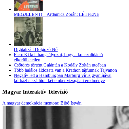
MEGJELENT! – Ardamica Zorán: LÉTFENE
Digitalizált Dolgozó Nő
Fico: Ki kell hangsúlyozni, hogy a konszolidáció
elkerülhetetlen
Csőtörés történt Galántán a Kodály Zoltán utcában
Több halálos áldozata van a Krathon tájfunnak Tajvanon
Negatív lett a Hamburgban Marburg-vírus gyanújával
kórházba szállított két ember vizsgálati eredménye
Magyar Interaktív Televízió
A magyar demokrácia mentora: Bibó István