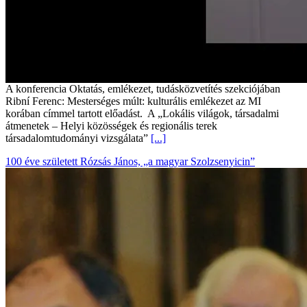
A konferencia Oktatás, emlékezet, tudásközvetítés szekciójában
Ribní Ferenc: Mesterséges múlt: kulturális emlékezet az MI
korában címmel tartott előadást. A „Lokális világok, társadalmi
átmenetek – Helyi közösségek és regionális terek
társadalomtudományi vizsgálata”
[...]
100 éve született Rózsás János, „a magyar Szolzsenyicin”