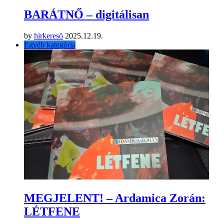
BARÁTNŐ – digitálisan
by
hirkeresö
2025.12.19.
Egyéb kategória
MEGJELENT! – Ardamica Zorán:
LÉTFENE