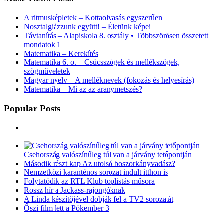
A ritmusképletek – Kottaolvasás egyszerűen
Nosztalgiázzunk együtt! – Életünk képei
Távtanítás – Alapiskola 8. osztály • Többszörösen összetett
mondatok 1
Matematika – Kerekítés
Matematika 6. o. – Csúcsszögek és mellékszögek,
szögműveletek
Magyar nyelv – A melléknevek (fokozás és helyesírás)
Matematika – Mi az az aranymetszés?
Popular Posts
Csehország valószínűleg túl van a járvány tetőpontján
Második részt kap Az utolsó boszorkányvadász?
Nemzetközi karanténos sorozat indult itthon is
Folytatódik az RTL Klub toplistás műsora
Rossz hír a Jackass-rajongóknak
A Linda készítőjével dobják fel a TV2 sorozatát
Őszi film lett a Pókember 3