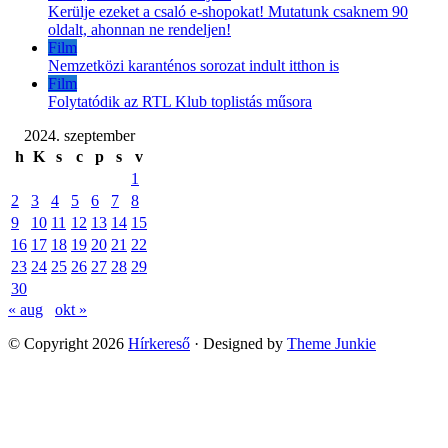
Kerülje ezeket a csaló e-shopokat! Mutatunk csaknem 90
oldalt, ahonnan ne rendeljen!
Film
Nemzetközi karanténos sorozat indult itthon is
Film
Folytatódik az RTL Klub toplistás műsora
2024. szeptember
h
K
s
c
p
s
v
1
2
3
4
5
6
7
8
9
10
11
12
13
14
15
16
17
18
19
20
21
22
23
24
25
26
27
28
29
30
« aug
okt »
© Copyright 2026
Hírkereső
· Designed by
Theme Junkie