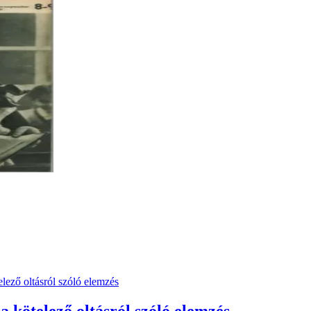
 a kötelező oltásról szóló elemzés