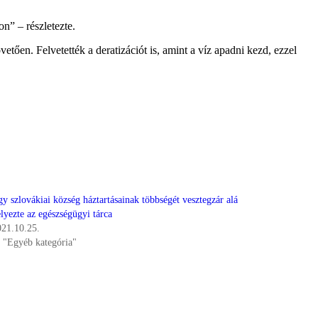
on” – részletezte.
tően. Felvetették a deratizációt is, amint a víz apadni kezd, ezzel
y szlovákiai község háztartásainak többségét vesztegzár alá
lyezte az egészségügyi tárca
021.10.25.
n "Egyéb kategória"