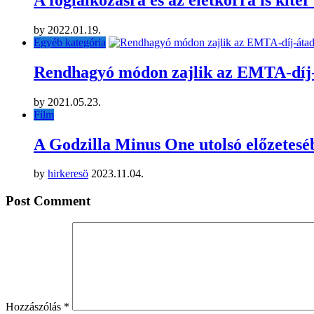
by
2022.01.19.
Egyéb kategória
Rendhagyó módon zajlik az EMTA-díj
by
2021.05.23.
Film
A Godzilla Minus One utolsó előzeteséb
by
hirkeresö
2023.11.04.
Post Comment
Hozzászólás
*