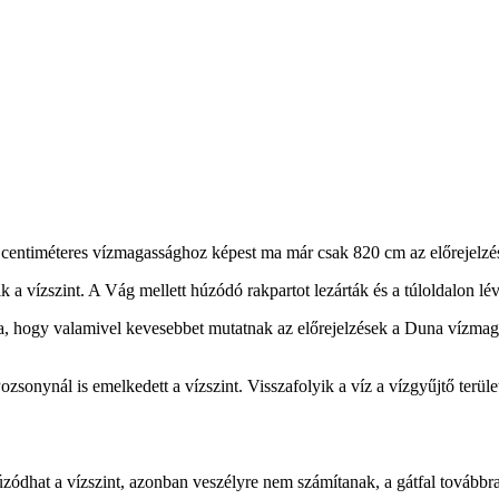
 centiméteres vízmagassághoz képest ma már csak 820 cm az előrejelzé
ízszint. A Vág mellett húzódó rakpartot lezárták és a túloldalon lévő p
 hogy valamivel kevesebbet mutatnak az előrejelzések a Duna vízmagas
ozsonynál is emelkedett a vízszint. Visszafolyik a víz a vízgyűjtő terül
zódhat a vízszint, azonban veszélyre nem számítanak, a gátfal tovább