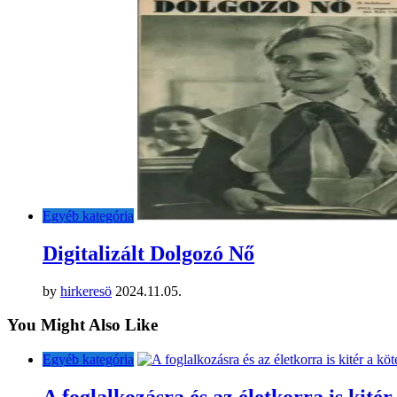
Egyéb kategória
Digitalizált Dolgozó Nő
by
hirkeresö
2024.11.05.
You Might Also Like
Egyéb kategória
A foglalkozásra és az életkorra is kitér