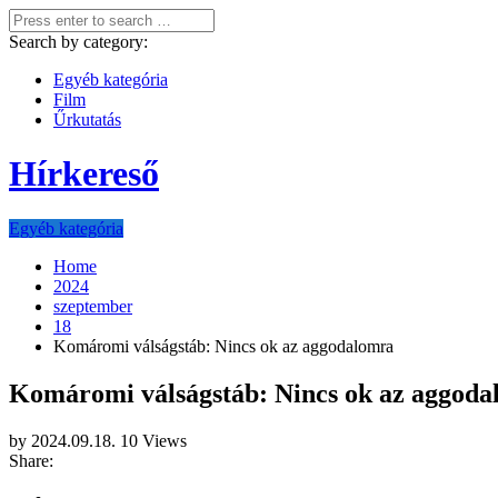
Search by category:
Egyéb kategória
Film
Űrkutatás
Hírkereső
Egyéb kategória
Home
2024
szeptember
18
Komáromi válságstáb: Nincs ok az aggodalomra
Komáromi válságstáb: Nincs ok az aggod
by
2024.09.18.
10 Views
Share: