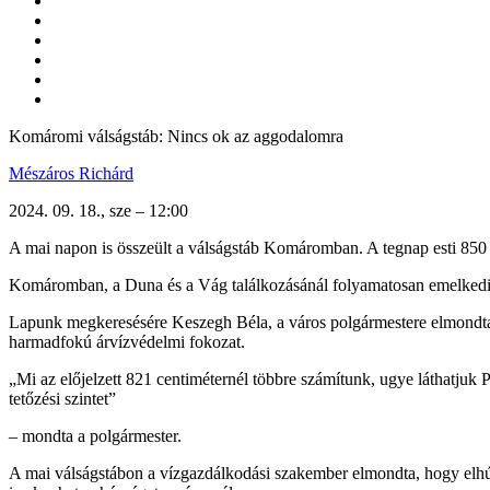
Komáromi válságstáb: Nincs ok az aggodalomra
Mészáros Richárd
2024. 09. 18., sze – 12:00
A mai napon is összeült a válságstáb Komáromban. A tegnap esti 850
Komáromban, a Duna és a Vág találkozásánál folyamatosan emelkedik a v
Lapunk megkeresésére Keszegh Béla, a város polgármestere elmondta,
harmadfokú árvízvédelmi fokozat.
„Mi az előjelzett 821 centiméternél többre számítunk, ugye láthatjuk P
tetőzési szintet”
– mondta a polgármester.
A mai válságstábon a vízgazdálkodási szakember elmondta, hogy elhú