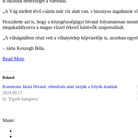
is okozhat nehézséget a városnál.
„A Vág mellett lévő csárda már víz alatt van, s bizonyos ingatlanok víz
Hozzátette azt is, hogy a közegészségügyi hivatal folyamatosan monitor
megakadályozva a magas vízzel érkező kártevők szaporodását.
„A válságstábon részt vett a villanytelep képviselője is, azonban egy
– zárta Keszegh Béla.
Read More
Related
Komáromi Járási Hivatal: ellenőrzés alatt tartják a folyók áradását
2024.09.17.
In "Egyéb kategória"
Share: