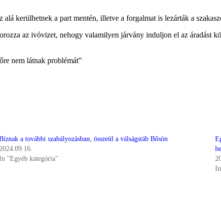
 alá kerülhetnek a part mentén, illetve a forgalmat is lezárták a szakasz
ozza az ivóvizet, nehogy valamilyen járvány induljon el az áradást köve
előre nem látnak problémát”
Bíznak a további szabályozásban, összeül a válságstáb Bősön
Eg
2024.09.16.
he
In "Egyéb kategória"
2
I