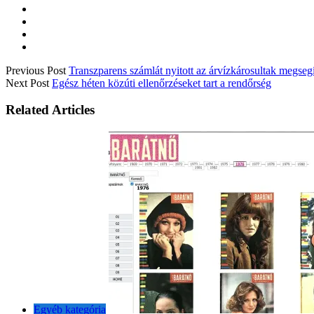
Previous Post
Transzparens számlát nyitott az árvízkárosultak megseg
Next Post
Egész héten közúti ellenőrzéseket tart a rendőrség
Related Articles
Egyéb kategória