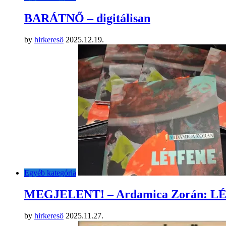
BARÁTNŐ – digitálisan
by
hirkeresö
2025.12.19.
Egyéb kategória
MEGJELENT! – Ardamica Zorán: 
by
hirkeresö
2025.11.27.