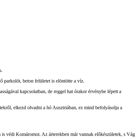
s.
arkolót, beton felületet is elöntötte a víz.
ságával kapcsolatban, de reggel hat órakor érvénybe lépett a
etekről, elkezd olvadni a hó Ausztriában, ez mind befolyásolja a
ra is védi Komáromot. Az árterekben már vannak előkészületek, s Vág