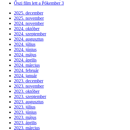
mondatok 1
Matematika – Kerekítés
Matematika 6. o. – Csúcsszögek és mellékszögek,
szögműveletek
Magyar nyelv – A melléknevek (fokozás és helyesírás)
Matematika – Mi az az aranymetszés?
Popular Posts
Csehország valószínűleg túl van a járvány tetőpontján
Második részt kap Az utolsó boszorkányvadász?
Nemzetközi karanténos sorozat indult itthon is
Folytatódik az RTL Klub toplistás műsora
Rossz hír a Jackass-rajongóknak
A Linda készítőjével dobják fel a TV2 sorozatát
Őszi film lett a Pókember 3
2025. december
2025. november
2024. november
2024. október
2024. szeptember