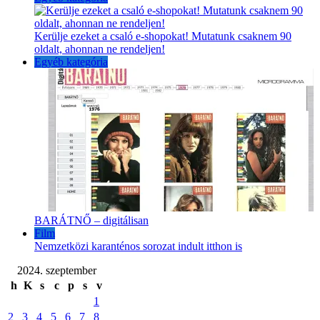
2020. június
2020. május
2020. április
Archívum
Archívum
Kategóriák
Egyéb kategória
Film
Űrkutatás
Popular Posts
Egyéb kategória
Kerülje ezeket a csaló e-shopokat! Mutatunk csaknem 90
oldalt, ahonnan ne rendeljen!
Egyéb kategória