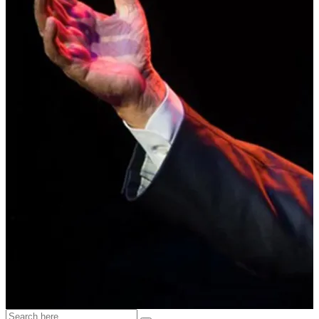
Tony Bennett, aki San Franciscóban hagyta a szívét