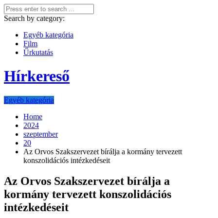
Search by category:
Egyéb kategória
Film
Űrkutatás
Hírkereső
Egyéb kategória
Home
2024
szeptember
20
Az Orvos Szakszervezet bírálja a kormány tervezett
konszolidációs intézkedéseit
Az Orvos Szakszervezet bírálja a
kormány tervezett konszolidációs
intézkedéseit