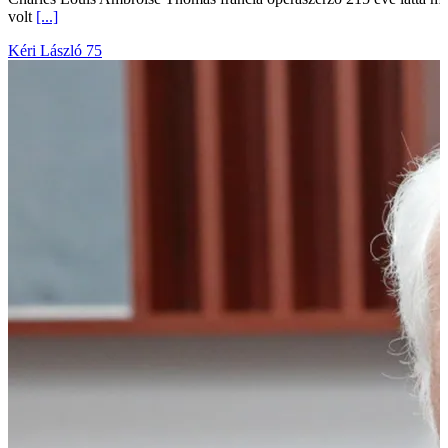
Charles Louis Ambroise Thomas francia operaszerző 215 éve látta me
volt
[...]
Kéri László 75