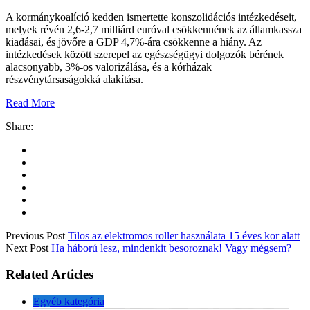
A kormánykoalíció kedden ismertette konszolidációs intézkedéseit,
melyek révén 2,6-2,7 milliárd euróval csökkennének az államkassza
kiadásai, és jövőre a GDP 4,7%-ára csökkenne a hiány. Az
intézkedések között szerepel az egészségügyi dolgozók bérének
alacsonyabb, 3%-os valorizálása, és a kórházak
részvénytársaságokká alakítása.
Read More
Related
Ha megszavazzák a
A kórházszövetség szerint
konszolidációs csomagot,
összeomolhat az egészségügy a
tömegesen mondanak fel az
konszolidáció miatt
orvosok
2024.09.20.
2024.09.27.
In "Egyéb kategória"
In "Egyéb kategória"
Folytatja a kórházi túlórák
felmondásának összegyűjtését az
Orvos Szakszervezet
2024.09.30.