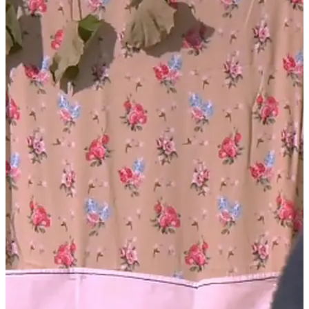
125 éve született Louis Armstrong amerikai jazz-trombitás, énekes, z
trombitán, ami ne tőle
[...]
I. Csiliz Menti Népmesemondó Fesztivál – Győri Orsolya