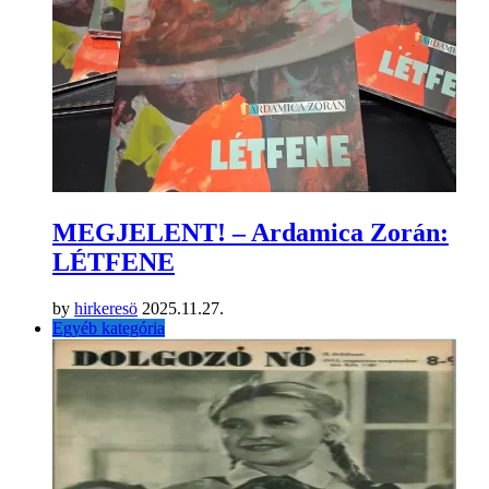
BARÁTNŐ – digitálisan
by
hirkeresö
2025.12.19.
Egyéb kategória