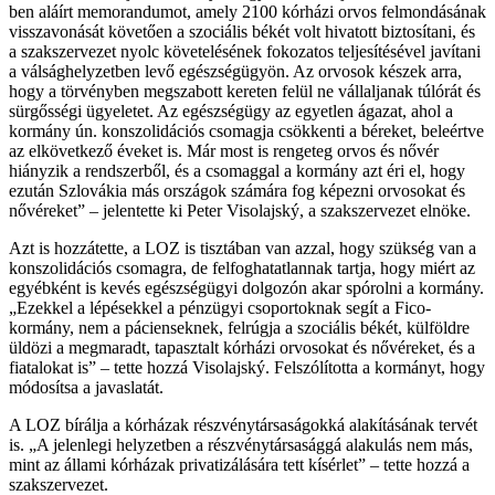
ben aláírt memorandumot, amely 2100 kórházi orvos felmondásának
visszavonását követően a szociális békét volt hivatott biztosítani, és
a szakszervezet nyolc követelésének fokozatos teljesítésével javítani
a válsághelyzetben levő egészségügyön. Az orvosok készek arra,
hogy a törvényben megszabott kereten felül ne vállaljanak túlórát és
sürgősségi ügyeletet. Az egészségügy az egyetlen ágazat, ahol a
kormány ún. konszolidációs csomagja csökkenti a béreket, beleértve
az elkövetkező éveket is. Már most is rengeteg orvos és nővér
hiányzik a rendszerből, és a csomaggal a kormány azt éri el, hogy
ezután Szlovákia más országok számára fog képezni orvosokat és
nővéreket” – jelentette ki Peter Visolajský, a szakszervezet elnöke.
Azt is hozzátette, a LOZ is tisztában van azzal, hogy szükség van a
konszolidációs csomagra, de felfoghatatlannak tartja, hogy miért az
egyébként is kevés egészségügyi dolgozón akar spórolni a kormány.
„Ezekkel a lépésekkel a pénzügyi csoportoknak segít a Fico-
kormány, nem a pácienseknek, felrúgja a szociális békét, külföldre
üldözi a megmaradt, tapasztalt kórházi orvosokat és nővéreket, és a
fiatalokat is” – tette hozzá Visolajský. Felszólította a kormányt, hogy
módosítsa a javaslatát.
A LOZ bírálja a kórházak részvénytársaságokká alakításának tervét
is. „A jelenlegi helyzetben a részvénytársasággá alakulás nem más,
mint az állami kórházak privatizálására tett kísérlet” – tette hozzá a
szakszervezet.