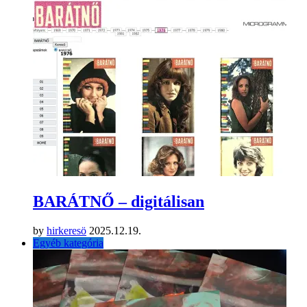
In "Egyéb kategória"
Share:
Previous Post
Tilos az elektromos roller használata 15 éves kor alatt
Next Post
Ha háború lesz, mindenkit besoroznak! Vagy mégsem?
Related Articles
Egyéb kategória