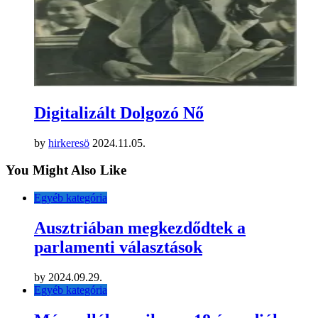
MEGJELENT! – Ardamica Zorán:
LÉTFENE
by
hirkeresö
2025.11.27.
Egyéb kategória