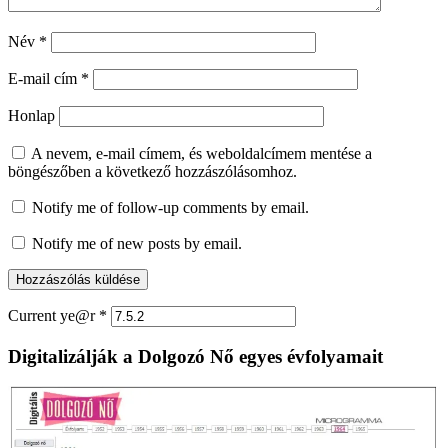
A teniszpályán landolnak a
mentőhelikopterek
by
2021.11.08.
Post Comment
Hozzászólás
*
Név
*
E-mail cím
*
Honlap