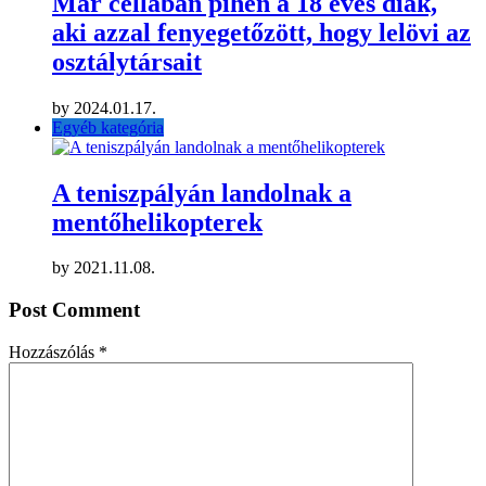
Digitalizált Dolgozó Nő
by
hirkeresö
2024.11.05.
You Might Also Like
Egyéb kategória
Ausztriában megkezdődtek a
parlamenti választások
by
2024.09.29.
Egyéb kategória
Már cellában pihen a 18 éves diák,
aki azzal fenyegetőzött, hogy lelövi az
osztálytársait
by
2024.01.17.
Egyéb kategória