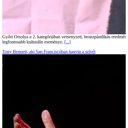
Győri Orsolya a 2. kategóriában versenyzett, bronzpántlikás eredmén
legfontosabb kulturális eseménye,
[...]