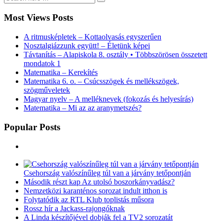
100 éve született Tony Bennett, sokszoros Grammy-díjas amerikai jaz
National Endowments for the Arts „Jazz
[...]
Most Views Posts
A ritmusképletek – Kottaolvasás egyszerűen
Nosztalgiázzunk együtt! – Életünk képei
Távtanítás – Alapiskola 8. osztály • Többszörösen összetett