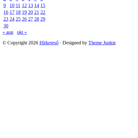
BARÁTNŐ – digitálisan
Film
Nemzetközi karanténos sorozat indult itthon is
2024. szeptember
h
K
s
c
p
s
v
1
2
3
4
5
6
7
8
9
10
11
12
13
14
15
16
17
18
19
20
21
22
23
24
25
26
27
28
29
30
« aug
okt »