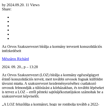
by
2024.09.20.
11 Views
Share:
Az Orvos Szakszervezet bírálja a kormány tervezett konszolidációs
intézkedéseit
Mészáros Richárd
2024. 09. 20., p – 13:28
Az Orvos Szakszervezet (LOZ) bírálja a kormány egészségügyet
érintő konszolidációs terveit, mert további orvosok fognak külföldre
távozni miatta. A szakszervezet kezdeményezéséhez csatlakozó
orvosok felmondják a túlórázást a kórházakban, és további lépéseket
is tervez a LOZ – erről pénteki sajtótájékoztatójukon számoltak be a
szakszervezet képviselői.
„A LOZ felszólítja a kormányt, hogy ne rombolja tovább a 2022-