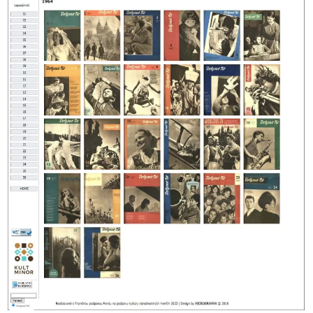
A nevem, e-mail címem, és weboldalcímem mentése a
böngészőben a következő hozzászólásomhoz.
Notify me of follow-up comments by email.
Notify me of new posts by email.
Current ye@r
*
Digitalizálják a Dolgozó Nő egyes évfolyamait