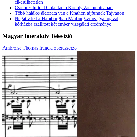
BARÁTNŐ – digitálisan
MEGJELENT! – Ardamica Zorán: LÉTFENE
Digitalizált Dolgozó Nő
Fico: Ki kell hangsúlyozni, hogy a konszolidáció
elkerülhetetlen
Csőtörés történt Galántán a Kodály Zoltán utcában
Több halálos áldozata van a Krathon tájfunnak Tajvanon
Negatív lett a Hamburgban Marburg-vírus gyanújával
kórházba szállított két ember vizsgálati eredménye
Magyar Interaktív Televízió