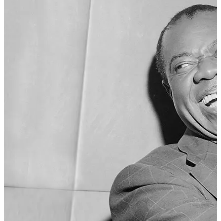
75 éves Kéri László politológus, szociológus, tanár. Középfokú tan
képzés elvégzése után, 1976-ban az ELTE Bölcsészettudományi
[...]
125 éve született Louis Armstrong