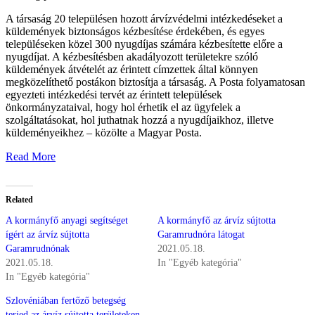
A társaság 20 településen hozott árvízvédelmi intézkedéseket a
küldemények biztonságos kézbesítése érdekében, és egyes
településeken közel 300 nyugdíjas számára kézbesítette előre a
nyugdíjat. A kézbesítésben akadályozott területekre szóló
küldemények átvételét az érintett címzettek által könnyen
megközelíthető postákon biztosítja a társaság. A Posta folyamatosan
egyezteti intézkedési tervét az érintett települések
önkormányzataival, hogy hol érhetik el az ügyfelek a
szolgáltatásokat, hol juthatnak hozzá a nyugdíjaikhoz, illetve
küldeményeikhez – közölte a Magyar Posta.
Read More
Related
A kormányfő anyagi segítséget
A kormányfő az árvíz sújtotta
ígért az árvíz sújtotta
Garamrudnóra látogat
Garamrudnónak
2021.05.18.
2021.05.18.
In "Egyéb kategória"
In "Egyéb kategória"
Szlovéniában fertőző betegség
terjed az árvíz sújtotta területeken