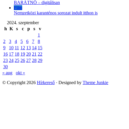
BARÁTNŐ – digitálisan
Film
Nemzetközi karanténos sorozat indult itthon is
2024. szeptember
h
K
s
c
p
s
v
1
2
3
4
5
6
7
8
9
10
11
12
13
14
15
16
17
18
19
20
21
22
23
24
25
26
27
28
29
30
« aug
okt »
© Copyright 2026
Hírkereső
· Designed by
Theme Junkie