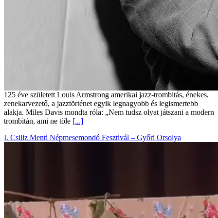
125 éve született Louis Armstrong amerikai jazz-trombitás, énekes,
zenekarvezető, a jazztörténet egyik legnagyobb és legismertebb
alakja. Miles Davis mondta róla: „Nem tudsz olyat játszani a modern
trombitán, ami ne tőle
[...]
I. Csiliz Menti Népmesemondó Fesztivál – Győri Orsolya