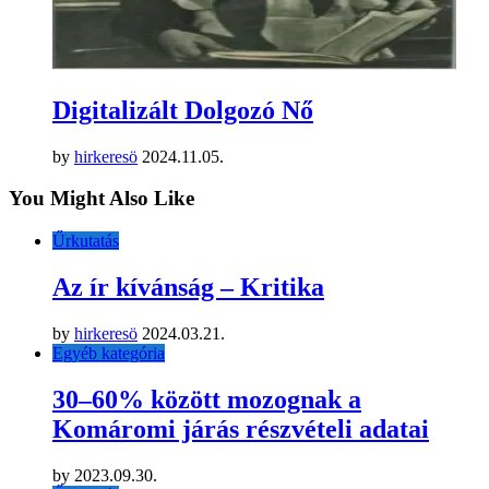
Digitalizált Dolgozó Nő
by
hirkeresö
2024.11.05.
You Might Also Like
Űrkutatás
Az ír kívánság – Kritika
by
hirkeresö
2024.03.21.
Egyéb kategória
30–60% között mozognak a
Komáromi járás részvételi adatai
by
2023.09.30.