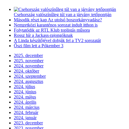
Csehország valószínűleg túl van a járvány tetőpontján
Második részt kap Az utolsó boszorkányvadász?
Nemzetközi karanténos sorozat indult itthon is
Folytatódik az RTL Klub toplistás műsora
Rossz hír a Jackass-rajongóknak
A Linda készítőjével dobják fel a TV2 sorozatát
Őszi film lett a Pókember 3
2025. december
2025. november
2024. november
2024. október
2024. szeptember
2024. augusztus
2024. július
2024. június
2024. május
2024. április
2024. március
2024. február
2024. január
2023. december
2023. november