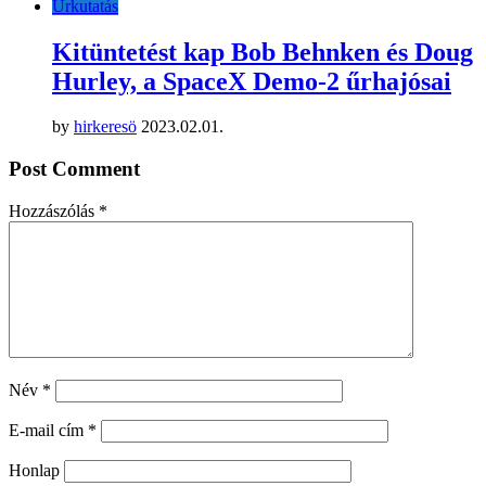
Űrkutatás
Kitüntetést kap Bob Behnken és Doug
Hurley, a SpaceX Demo-2 űrhajósai
by
hirkeresö
2023.02.01.
Post Comment
Hozzászólás
*
Név
*
E-mail cím
*
Honlap