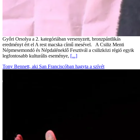
Győri Orsolya a 2. kategóriában versenyzett, bronzpántlikás
eredményt ért el A rest macska című mesével. A Csiliz Menti
Népmesemondó és Népdaléneklő Fesztivál a csilizközi régió egyik
legfontosabb kulturális eseménye,
[...]
Tony Bennett, aki San Franciscóban hagyta a szívét