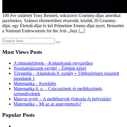
100 éve született Tony Bennett, sokszoros Grammy-díjas amerikai
jazzénekes. Számos elismerésben részesült, köztük 20 Grammy-
díjat, egy Életmű-díjat és két Primetime Emmy-díjat nyert. Bennettet
a National Endowments for the Arts „Jazz
[...]
Most Views Posts
A ritmusképletek – Kottaolvasás egyszerűen
Nosztalgiázzunk együtt! – Életünk képei
Távtanítás – Alapiskola 8. osztály • Többszörösen összetett
mondatok 1
Matematika – Kerekítés
Matematika 6. o. – Csúcsszögek és mellékszögek,
szögműveletek
Magyar nyelv – A melléknevek (fokozás és helyesírás)
Matematika – Mi az az aranymetszés?
Popular Posts