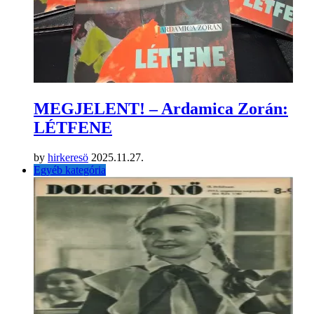
MEGJELENT! – Ardamica Zorán:
LÉTFENE
by
hirkeresö
2025.11.27.
Egyéb kategória