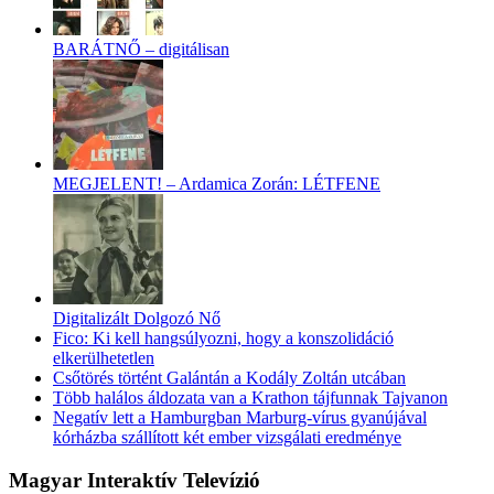
BARÁTNŐ – digitálisan
MEGJELENT! – Ardamica Zorán: LÉTFENE
Digitalizált Dolgozó Nő
Fico: Ki kell hangsúlyozni, hogy a konszolidáció
elkerülhetetlen
Csőtörés történt Galántán a Kodály Zoltán utcában
Több halálos áldozata van a Krathon tájfunnak Tajvanon
Negatív lett a Hamburgban Marburg-vírus gyanújával
kórházba szállított két ember vizsgálati eredménye
Magyar Interaktív Televízió