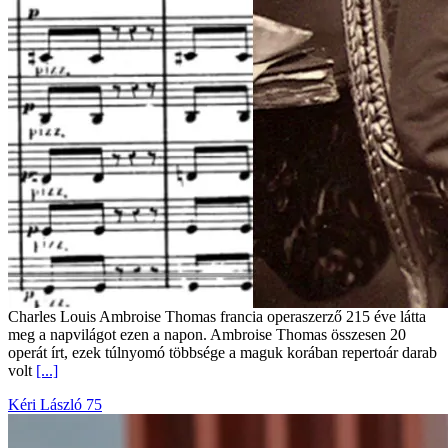
Charles Louis Ambroise Thomas francia operaszerző 215 éve látta
meg a napvilágot ezen a napon. Ambroise Thomas összesen 20
operát írt, ezek túlnyomó többsége a maguk korában repertoár darab
volt
[...]
Kéri László 75