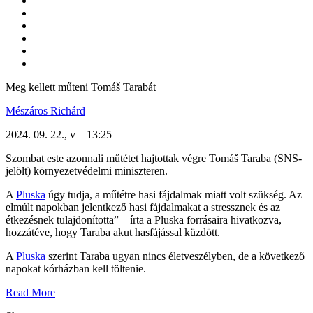
Meg kellett műteni Tomáš Tarabát
Mészáros Richárd
2024. 09. 22., v – 13:25
Szombat este azonnali műtétet hajtottak végre Tomáš Taraba (SNS-
jelölt) környezetvédelmi miniszteren.
A
Pluska
úgy tudja, a műtétre hasi fájdalmak miatt volt szükség. Az
elmúlt napokban jelentkező hasi fájdalmakat a stressznek és az
étkezésnek tulajdonította” – írta a Pluska forrásaira hivatkozva,
hozzátéve, hogy Taraba akut hasfájással küzdött.
A
Pluska
szerint Taraba ugyan nincs életveszélyben, de a következő
napokat kórházban kell töltenie.
Read More