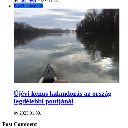
by
hirkeresö
2023.03.28.
Egyéb kategória
Újévi kenus kalandozás az ország
legdélebbi pontjánál
by
2023.01.09.
Post Comment