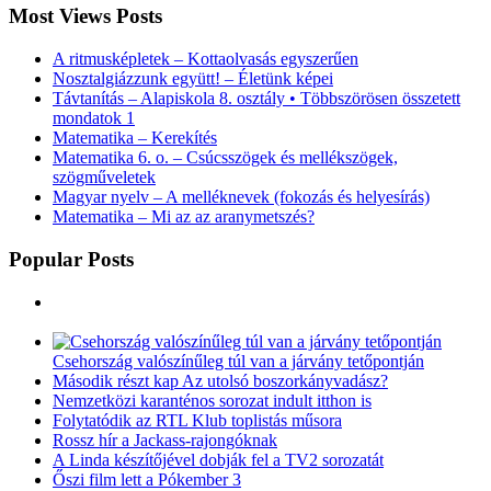
Most Views Posts
A ritmusképletek – Kottaolvasás egyszerűen
Nosztalgiázzunk együtt! – Életünk képei
Távtanítás – Alapiskola 8. osztály • Többszörösen összetett
mondatok 1
Matematika – Kerekítés
Matematika 6. o. – Csúcsszögek és mellékszögek,
szögműveletek
Magyar nyelv – A melléknevek (fokozás és helyesírás)
Matematika – Mi az az aranymetszés?
Popular Posts
Csehország valószínűleg túl van a járvány tetőpontján
Második részt kap Az utolsó boszorkányvadász?
Nemzetközi karanténos sorozat indult itthon is
Folytatódik az RTL Klub toplistás műsora
Rossz hír a Jackass-rajongóknak
A Linda készítőjével dobják fel a TV2 sorozatát
Őszi film lett a Pókember 3