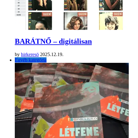
BARÁTNŐ – digitálisan
by
hirkeresö
2025.12.19.
Egyéb kategória