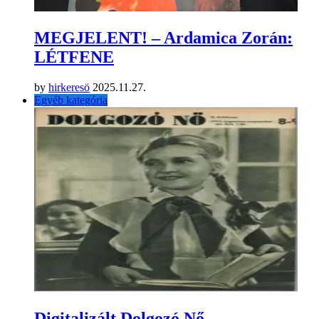
MEGJELENT! – Ardamica Zorán:
LÉTFENE
by
hirkeresö
2025.11.27.
Egyéb kategória
Digitalizált Dolgozó Nő