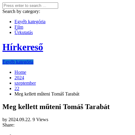
Search by category:
Egyéb kategória
Film
Űrkutatás
Hírkereső
Egyéb kategória
Home
2024
szeptember
22
Meg kellett műteni Tomáš Tarabát
Meg kellett műteni Tomáš Tarabát
by
2024.09.22.
9 Views
Share: