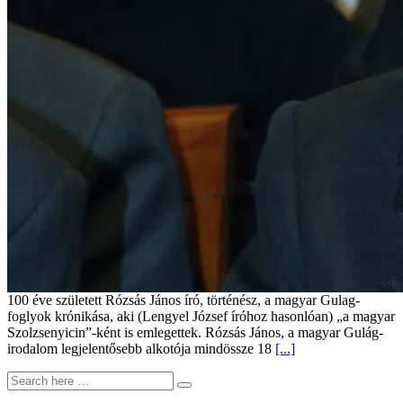
100 éve született Rózsás János író, történész, a magyar Gulag-
foglyok krónikása, aki (Lengyel József íróhoz hasonlóan) „a magyar
Szolzsenyicin”-ként is emlegettek. Rózsás János, a magyar Gulág-
irodalom legjelentősebb alkotója mindössze 18
[...]