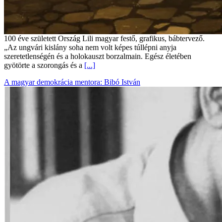
100 éve született Ország Lili magyar festő, grafikus, bábtervező.
„Az ungvári kislány soha nem volt képes túllépni anyja
szeretetlenségén és a holokauszt borzalmain. Egész életében
gyötörte a szorongás és a
[...]
A magyar demokrácia mentora: Bibó István