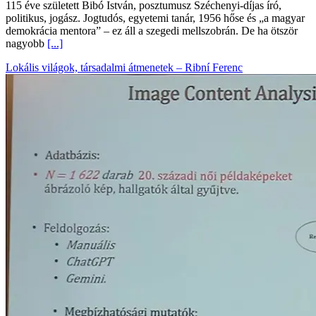
115 éve született Bibó István, posztumusz Széchenyi-díjas író,
politikus, jogász. Jogtudós, egyetemi tanár, 1956 hőse és „a magyar
demokrácia mentora” – ez áll a szegedi mellszobrán. De ha ötször
nagyobb
[...]
Lokális világok, társadalmi átmenetek – Ribní Ferenc