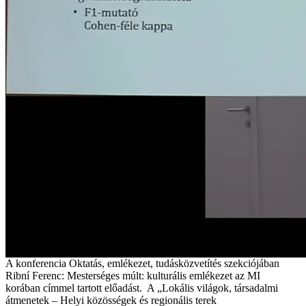
A konferencia Oktatás, emlékezet, tudásközvetítés szekciójában
Ribní Ferenc: Mesterséges múlt: kulturális emlékezet az MI
korában címmel tartott előadást. A „Lokális világok, társadalmi
átmenetek – Helyi közösségek és regionális terek