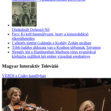
Digitalizált Dolgozó Nő
Fico: Ki kell hangsúlyozni, hogy a konszolidáció
elkerülhetetlen
Csőtörés történt Galántán a Kodály Zoltán utcában
Több halálos áldozata van a Krathon tájfunnak Tajvanon
Negatív lett a Hamburgban Marburg-vírus gyanújával
kórházba szállított két ember vizsgálati eredménye
Magyar Interaktív Televízió
VERDI a Csáky-kastélyban