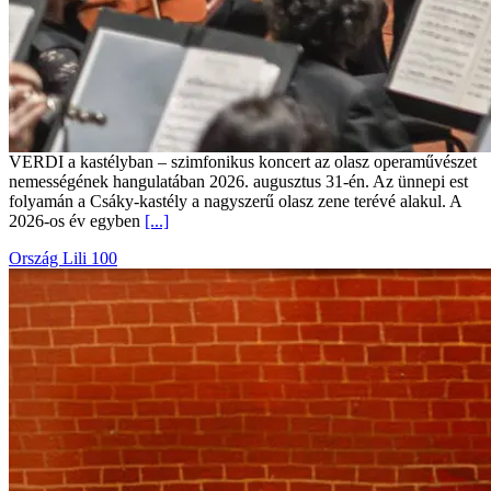
VERDI a kastélyban – szimfonikus koncert az olasz operaművészet
nemességének hangulatában 2026. augusztus 31-én. Az ünnepi est
folyamán a Csáky-kastély a nagyszerű olasz zene terévé alakul. A
2026-os év egyben
[...]
Ország Lili 100