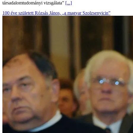
társadalomtudományi vizsgálata”
[...]
100 éve született Rózsás János, „a magyar Szolzsenyicin”