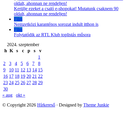
Kerülje ezeket a csaló e-shopokat! Mutatunk csaknem 90
oldalt, ahonnan ne rendeljen!
Film
Nemzetközi karanténos sorozat indult itthon is
Film
Folytatódik az RTL Klub toplistás műsora
2024. szeptember
h
K
s
c
p
s
v
1
2
3
4
5
6
7
8
9
10
11
12
13
14
15
16
17
18
19
20
21
22
23
24
25
26
27
28
29
30
« aug
okt »
© Copyright 2026
Hírkereső
· Designed by
Theme Junkie