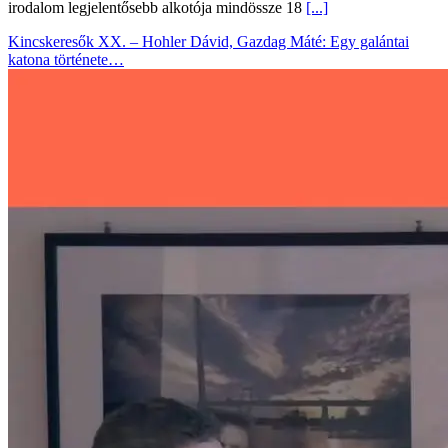
irodalom legjelentősebb alkotója mindössze 18
[...]
Kincskeresők XX. – Hohler Dávid, Gazdag Máté: Egy galántai
katona története…