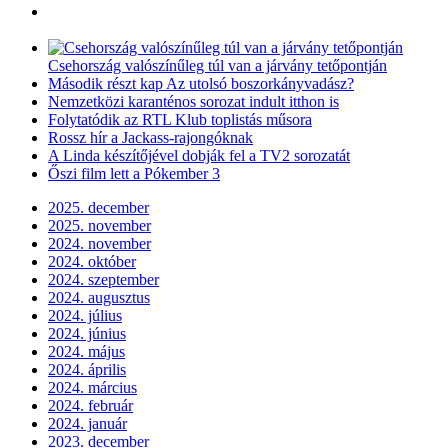
Csehország valószínűleg túl van a járvány tetőpontján
Második részt kap Az utolsó boszorkányvadász?
Nemzetközi karanténos sorozat indult itthon is
Folytatódik az RTL Klub toplistás műsora
Rossz hír a Jackass-rajongóknak
A Linda készítőjével dobják fel a TV2 sorozatát
Őszi film lett a Pókember 3
2025. december
2025. november
2024. november
2024. október
2024. szeptember
2024. augusztus
2024. július
2024. június
2024. május
2024. április
2024. március
2024. február
2024. január
2023. december