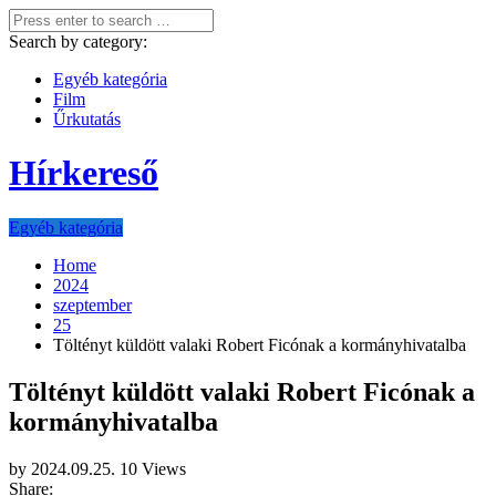
Search by category:
Egyéb kategória
Film
Űrkutatás
Hírkereső
Egyéb kategória
Home
2024
szeptember
25
Töltényt küldött valaki Robert Ficónak a kormányhivatalba
Töltényt küldött valaki Robert Ficónak a
kormányhivatalba
by
2024.09.25.
10 Views
Share: