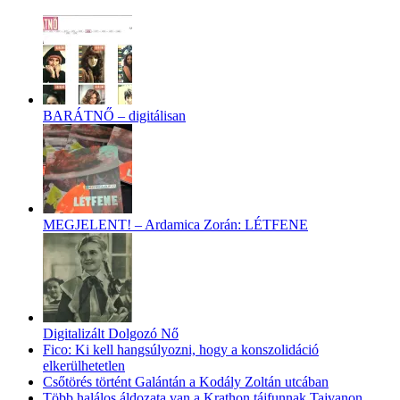
BARÁTNŐ – digitálisan
MEGJELENT! – Ardamica Zorán: LÉTFENE
Digitalizált Dolgozó Nő
Fico: Ki kell hangsúlyozni, hogy a konszolidáció
elkerülhetetlen
Csőtörés történt Galántán a Kodály Zoltán utcában
Több halálos áldozata van a Krathon tájfunnak Tajvanon