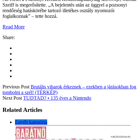
Szeiff is megerősítette.
„A bejelentés után az üggyel a pozsonyi
rendőrség hatáskörébe tartozó illetékes osztály nyomozói
foglalkoznak
” – tette hozzá.
Read More
Share:
Previous Post
Brutális viharok érkeznek – ezekben a járásokban fog
tombolni a szél! (TÉRKÉP)
Next Post
TUDTAD? • 135 éves a Nintendo
Related Articles
Egyéb kategória