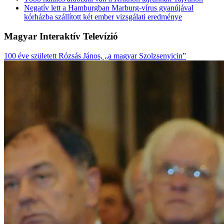
Negatív lett a Hamburgban Marburg-vírus gyanújával
kórházba szállított két ember vizsgálati eredménye
Magyar Interaktív Televízió
100 éve született Rózsás János, „a magyar Szolzsenyicin”