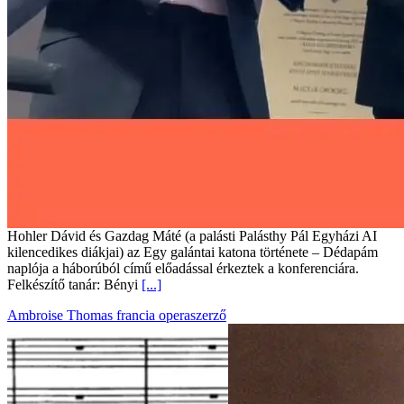
Hohler Dávid és Gazdag Máté (a palásti Palásthy Pál Egyházi AI
kilencedikes diákjai) az Egy galántai katona története – Dédapám
naplója a háborúból című előadással érkeztek a konferenciára.
Felkészítő tanár: Bényi
[...]
Ambroise Thomas francia operaszerző