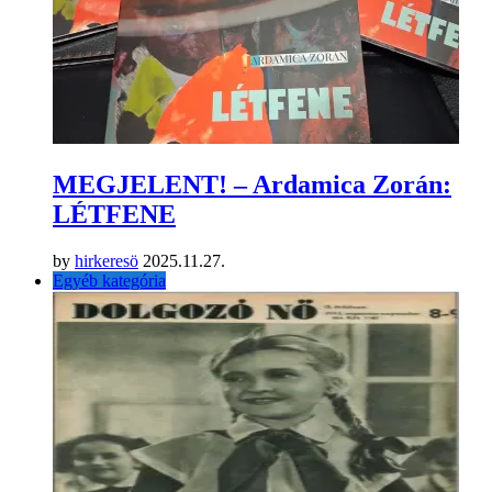
MEGJELENT! – Ardamica Zorán:
LÉTFENE
by
hirkeresö
2025.11.27.
Egyéb kategória