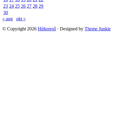
23
24
25
26
27
28
29
30
« aug
okt »
© Copyright 2026
Hírkereső
· Designed by
Theme Junkie