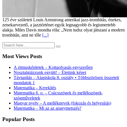
125 éve született Louis Armstrong amerikai jazz-trombitás, énekes,
zenekarvezető, a jazztörténet egyik legnagyobb és legismertebb
alakja. Miles Davis mondta róla: „Nem tudsz olyat játszani a modern
trombitán, ami ne tőle
[...]
Most Views Posts
A ritmusképletek – Kottaolvasás egyszerűen
Nosztalgiázzunk együtt! – Életünk képei
Távtanítás – Alapiskola 8. osztály • Többszörösen összetett
mondatok 1
Matematika – Kerekítés
Matematika 6. o. – Csúcsszögek és mellékszögek,
szögműveletek
Magyar nyelv – A melléknevek (fokozás és helyesírás)
Matematika – Mi az az aranymetszés?
Popular Posts