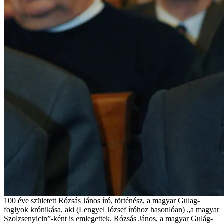
100 éve született Rózsás János író, történész, a magyar Gulag-
foglyok krónikása, aki (Lengyel József íróhoz hasonlóan) „a magyar
Szolzsenyicin”-ként is emlegettek. Rózsás János, a magyar Gulág-