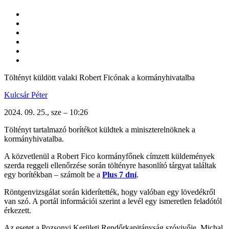
Töltényt küldött valaki Robert Ficónak a kormányhivatalba
Kulcsár Péter
2024. 09. 25., sze – 10:26
Töltényt tartalmazó borítékot küldtek a miniszterelnöknek a
kormányhivatalba.
A közvetlenül a Robert Fico kormányfőnek címzett küldemények
szerda reggeli ellenőrzése során töltényre hasonlító tárgyat találtak
egy borítékban – számolt be a
Plus 7 dní
.
Röntgenvizsgálat során kiderítették, hogy valóban egy lövedékről
van szó. A portál információi szerint a levél egy ismeretlen feladótól
érkezett.
Az esetet a Pozsonyi Kerületi Rendőrkapitányság szóvivője, Michal