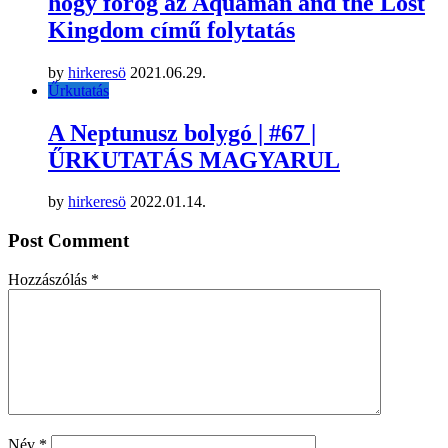
hogy forog az Aquaman and the Lost
Kingdom című folytatás
by
hirkeresö
2021.06.29.
Űrkutatás
A Neptunusz bolygó | #67 |
ŰRKUTATÁS MAGYARUL
by
hirkeresö
2022.01.14.
Post Comment
Hozzászólás
*
Név
*