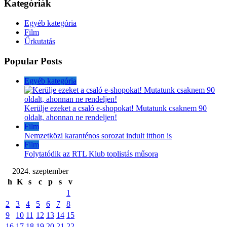
Kategóriák
Egyéb kategória
Film
Űrkutatás
Popular Posts
Egyéb kategória
Kerülje ezeket a csaló e-shopokat! Mutatunk csaknem 90
oldalt, ahonnan ne rendeljen!
Film
Nemzetközi karanténos sorozat indult itthon is
Film
Folytatódik az RTL Klub toplistás műsora
2024. szeptember
h
K
s
c
p
s
v
1
2
3
4
5
6
7
8
9
10
11
12
13
14
15
16
17
18
19
20
21
22