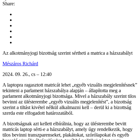
Share:
Az alkotmányjogi bizottság szerint sértheti a matrica a házszabályt
Mészáros Richárd
2024. 09. 26., cs – 12:40
A laptopra ragasztott matricát lehet „egyéb vizuális megjelenítésnek”
tekinteni a parlament házszabálya alapján – állapította meg a
parlament alkotmányjogi bizottsága. Mivel a házszabály szerint tilos
bevinni az ülésterembe „egyéb vizuális megjelenítést”, a bizottság
szerint a tiltást kivétel nélkül alkalmazni kell – derül ki a bizottság
szerda este elfogadott határozatából.
A bizottságnak azt kellett elbírálnia, hogy az ülésterembe bevitt
matricás laptop sérti-e a házszabályt, amely úgy rendelkezik, hogy
tilos bevinni transzparenseket, plakátokat, szórólapokat és egyéb