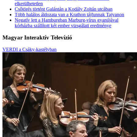
elkerülhetetlen
Csőtörés történt Galántán a Kodály Zoltán utcában
Több halálos áldozata van a Krathon tájfunnak Tajvanon
Negatív lett a Hamburgban Marburg-vírus gyanújával
kórházba szállított két ember vizsgálati eredménye
Magyar Interaktív Televízió
VERDI a Csáky-kastélyban