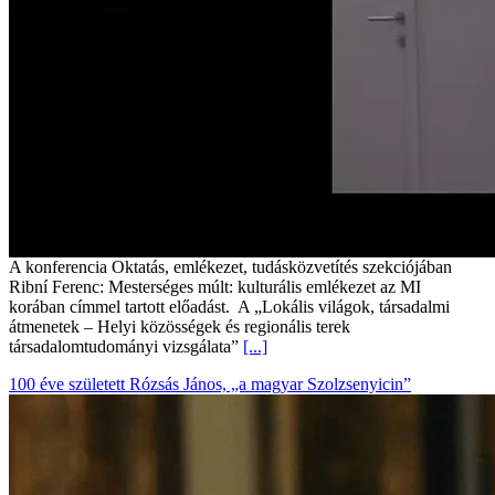
A konferencia Oktatás, emlékezet, tudásközvetítés szekciójában
Ribní Ferenc: Mesterséges múlt: kulturális emlékezet az MI
korában címmel tartott előadást. A „Lokális világok, társadalmi
átmenetek – Helyi közösségek és regionális terek
társadalomtudományi vizsgálata”
[...]
100 éve született Rózsás János, „a magyar Szolzsenyicin”