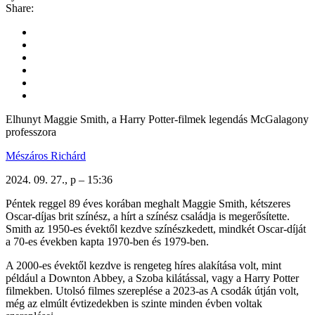
Share:
Elhunyt Maggie Smith, a Harry Potter-filmek legendás McGalagony
professzora
Mészáros Richárd
2024. 09. 27., p – 15:36
Péntek reggel 89 éves korában meghalt Maggie Smith, kétszeres
Oscar-díjas brit színész, a hírt a színész családja is megerősítette.
Smith az 1950-es évektől kezdve színészkedett, mindkét Oscar-díját
a 70-es években kapta 1970-ben és 1979-ben.
A 2000-es évektől kezdve is rengeteg híres alakítása volt, mint
például a Downton Abbey, a Szoba kilátással, vagy a Harry Potter
filmekben. Utolsó filmes szereplése a 2023-as A csodák útján volt,
még az elmúlt évtizedekben is szinte minden évben voltak