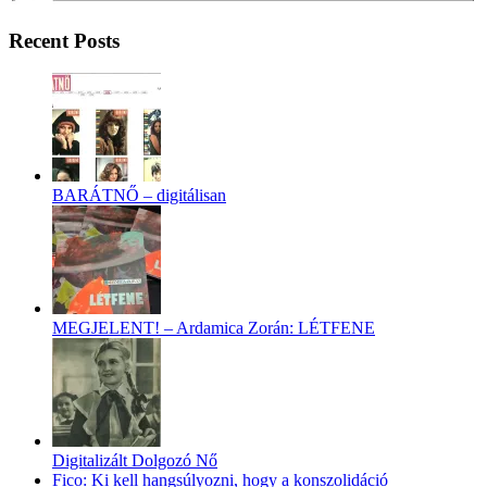
Recent Posts
BARÁTNŐ – digitálisan
MEGJELENT! – Ardamica Zorán: LÉTFENE
Digitalizált Dolgozó Nő
Fico: Ki kell hangsúlyozni, hogy a konszolidáció