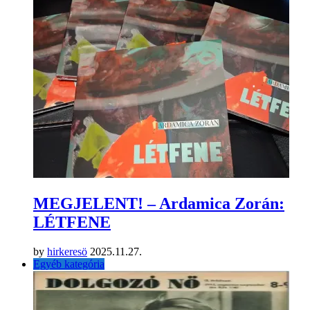
MEGJELENT! – Ardamica Zorán:
LÉTFENE
by
hirkeresö
2025.11.27.
Egyéb kategória