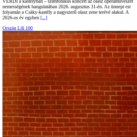
VERDI a kastélyban – szimfonikus koncert az olasz operaművészet
nemességének hangulatában 2026. augusztus 31-én. Az ünnepi est
folyamán a Csáky-kastély a nagyszerű olasz zene terévé alakul. A
2026-os év egyben
[...]
Ország Lili 100