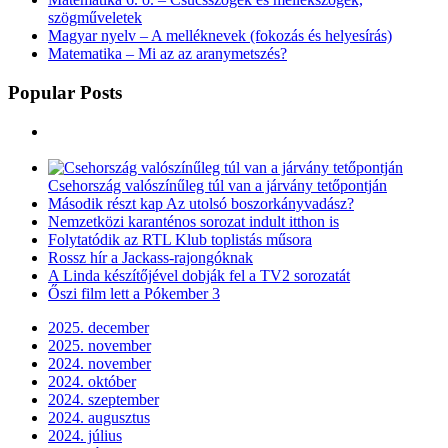
szögműveletek
Magyar nyelv – A melléknevek (fokozás és helyesírás)
Matematika – Mi az az aranymetszés?
Popular Posts
Csehország valószínűleg túl van a járvány tetőpontján
Második részt kap Az utolsó boszorkányvadász?
Nemzetközi karanténos sorozat indult itthon is
Folytatódik az RTL Klub toplistás műsora
Rossz hír a Jackass-rajongóknak
A Linda készítőjével dobják fel a TV2 sorozatát
Őszi film lett a Pókember 3
2025. december
2025. november
2024. november
2024. október
2024. szeptember
2024. augusztus
2024. július