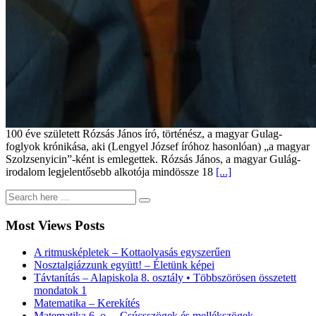
100 éve született Rózsás János író, történész, a magyar Gulag-
foglyok krónikása, aki (Lengyel József íróhoz hasonlóan) „a magyar
Szolzsenyicin”-ként is emlegettek. Rózsás János, a magyar Gulág-
irodalom legjelentősebb alkotója mindössze 18
[...]
Most Views Posts
A ritmusképletek – Kottaolvasás egyszerűen
Nosztalgiázzunk együtt! – Életünk képei
Távtanítás – Alapiskola 8. osztály • Többszörösen összetett
mondatok 1
Matematika – Kerekítés
Matematika 6. o. – Csúcsszögek és mellékszögek,