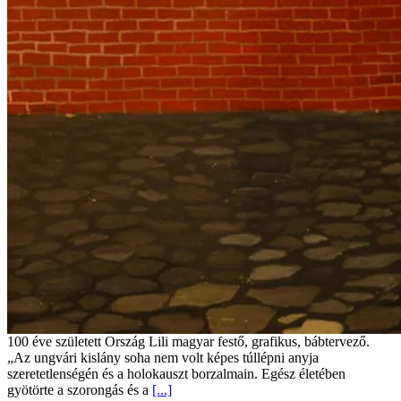
100 éve született Ország Lili magyar festő, grafikus, bábtervező.
„Az ungvári kislány soha nem volt képes túllépni anyja
szeretetlenségén és a holokauszt borzalmain. Egész életében
gyötörte a szorongás és a
[...]