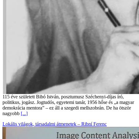
115 éve született Bibó István, posztumusz Széchenyi-díjas író,
politikus, jogász. Jogtudós, egyetemi tanár, 1956 hőse és „a magyar
demokrácia mentora” – ez áll a szegedi mellszobrán. De ha ötször
nagyobb
[...]
Lokális világok, társadalmi átmenetek – Ribní Ferenc