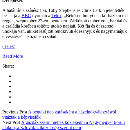
szereplései.
A halálhírt a színész fiai, Toby Stephens és Chris Larkin jelentették
be – írja a
BBC
nyomán a
Telex
. „Békésen hunyt el a kórházban ma
reggel, szeptember 27-én, pénteken. Zárkózott ember volt, barátai és
a családja körében töltötte utolsó napjait. Két fia és öt szerető
unokája van, akiket lesújtott rendkívüli édesanyjuk és nagymamájuk
elvesztése” – közölte a család.
(
Telex
)
Read More
Share:
Previous Post
A pénteki nap zárásaként a házelnökválasztásról
vitáztak a képviselők
Next Post
A gazdák szerint nehéz közlekedni a Nagymegyer körüli
utakon, a Szlovák Útkezelőség szerint nem