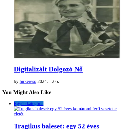
Digitalizált Dolgozó Nő
by
hirkeresö
2024.11.05.
You Might Also Like
Egyéb kategória
Tragikus baleset: egy 52 éves