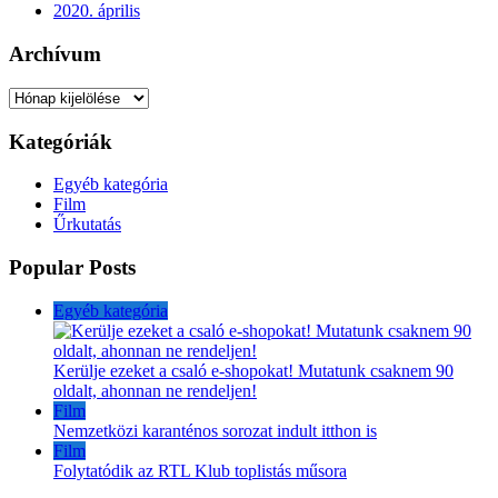
2020. április
Archívum
Archívum
Kategóriák
Egyéb kategória
Film
Űrkutatás
Popular Posts
Egyéb kategória
Kerülje ezeket a csaló e-shopokat! Mutatunk csaknem 90
oldalt, ahonnan ne rendeljen!
Film
Nemzetközi karanténos sorozat indult itthon is
Film
Folytatódik az RTL Klub toplistás műsora