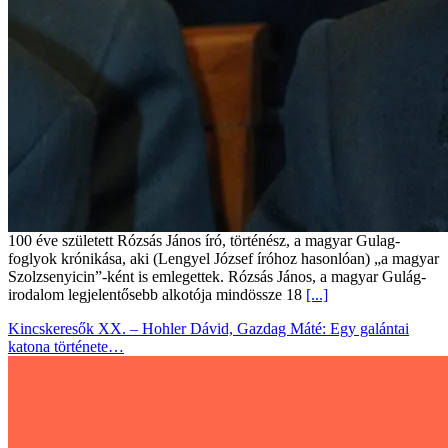
100 éve született Rózsás János író, történész, a magyar Gulag-
foglyok krónikása, aki (Lengyel József íróhoz hasonlóan) „a magyar
Szolzsenyicin”-ként is emlegettek. Rózsás János, a magyar Gulág-
irodalom legjelentősebb alkotója mindössze 18
[...]
Kincskeresők XX. – Hohler Dávid, Gazdag Máté: Egy galántai
katona története…