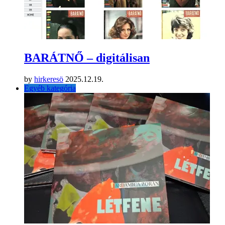
BARÁTNŐ – digitálisan
by
hirkeresö
2025.12.19.
Egyéb kategória