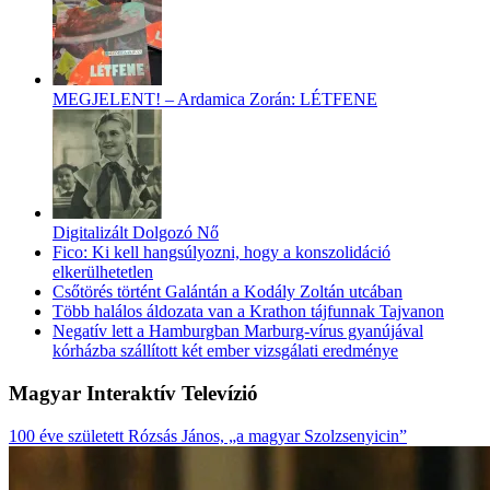
MEGJELENT! – Ardamica Zorán: LÉTFENE
Digitalizált Dolgozó Nő
Fico: Ki kell hangsúlyozni, hogy a konszolidáció
elkerülhetetlen
Csőtörés történt Galántán a Kodály Zoltán utcában
Több halálos áldozata van a Krathon tájfunnak Tajvanon
Negatív lett a Hamburgban Marburg-vírus gyanújával
kórházba szállított két ember vizsgálati eredménye
Magyar Interaktív Televízió
100 éve született Rózsás János, „a magyar Szolzsenyicin”