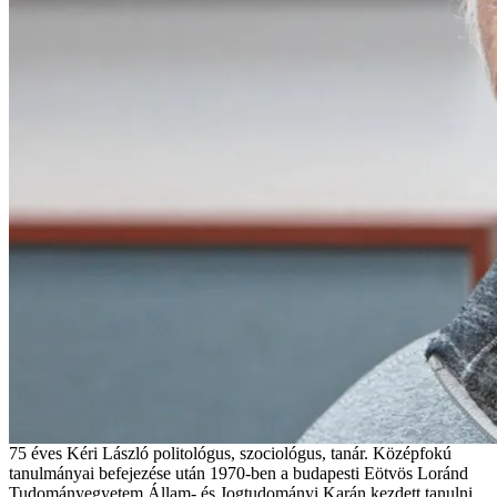
75 éves Kéri László politológus, szociológus, tanár. Középfokú
tanulmányai befejezése után 1970-ben a budapesti Eötvös Loránd
Tudományegyetem Állam- és Jogtudományi Karán kezdett tanulni.