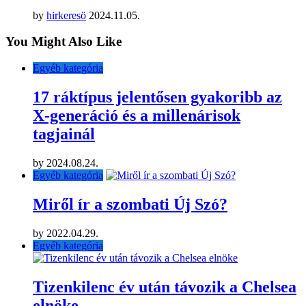
by
hirkeresö
2024.11.05.
You Might Also Like
Egyéb kategória
17 ráktípus jelentősen gyakoribb az
X-generáció és a millenárisok
tagjainál
by
2024.08.24.
Egyéb kategória
Miről ír a szombati Új Szó?
by
2022.04.29.
Egyéb kategória
Tizenkilenc év után távozik a Chelsea
elnöke