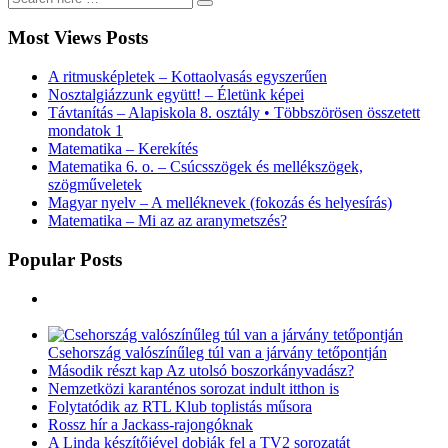
Most Views Posts
A ritmusképletek – Kottaolvasás egyszerűen
Nosztalgiázzunk együtt! – Életünk képei
Távtanítás – Alapiskola 8. osztály • Többszörösen összetett
mondatok 1
Matematika – Kerekítés
Matematika 6. o. – Csúcsszögek és mellékszögek,
szögműveletek
Magyar nyelv – A melléknevek (fokozás és helyesírás)
Matematika – Mi az az aranymetszés?
Popular Posts
Csehország valószínűleg túl van a járvány tetőpontján
Második részt kap Az utolsó boszorkányvadász?
Nemzetközi karanténos sorozat indult itthon is
Folytatódik az RTL Klub toplistás műsora
Rossz hír a Jackass-rajongóknak
A Linda készítőjével dobják fel a TV2 sorozatát