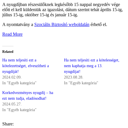
A nyugdíjban részesülőknek legkésőbb 15 nappal negyedév vége
előtt el kell küldeniük az igazolást, dátum szerint tehát április 15-ig,
július 15-ig, október 15-ig és január 15-ig.
A nyomtatvány a
Szociális Biztosító weboldalán
érhető el.
Read More
Related
Ha nem teljesíti ezt a
Ha nem teljesíti ezt a kötelességet,
kötelezettséget, elveszítheti a
nem kaphatja meg a 13.
nyugdíját!
nyugdíjat!
2024.02.09.
2023.08.28.
In "Egyéb kategória"
In "Egyéb kategória"
Korkedvezményes nyugdíj – ha
ezt nem tudja, eladósodhat!
2024.05.27.
In "Egyéb kategória"
Share: