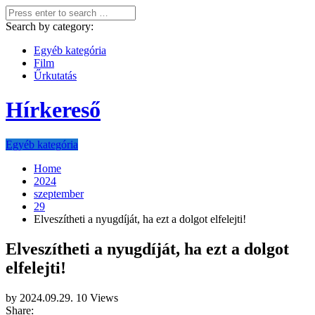
Search by category:
Egyéb kategória
Film
Űrkutatás
Hírkereső
Egyéb kategória
Home
2024
szeptember
29
Elveszítheti a nyugdíját, ha ezt a dolgot elfelejti!
Elveszítheti a nyugdíját, ha ezt a dolgot
elfelejti!
by
2024.09.29.
10 Views
Share: