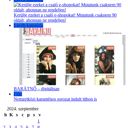
Kerülje ezeket a csaló e-shopokat! Mutatunk csaknem 90
oldalt, ahonnan ne rendeljen!
Egyéb kategória
BARÁTNŐ – digitálisan
Film
Nemzetközi karanténos sorozat indult itthon is
2024. szeptember
h
K
s
c
p
s
v
1
2
3
4
5
6
7
8