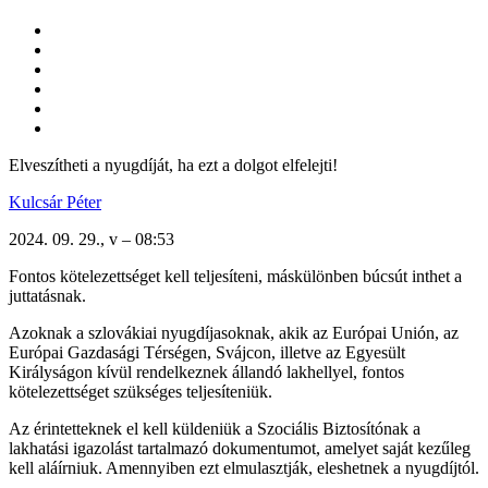
Elveszítheti a nyugdíját, ha ezt a dolgot elfelejti!
Kulcsár Péter
2024. 09. 29., v – 08:53
Fontos kötelezettséget kell teljesíteni, máskülönben búcsút inthet a
juttatásnak.
Azoknak a szlovákiai nyugdíjasoknak, akik az Európai Unión, az
Európai Gazdasági Térségen, Svájcon, illetve az Egyesült
Királyságon kívül rendelkeznek állandó lakhellyel, fontos
kötelezettséget szükséges teljesíteniük.
Az érintetteknek el kell küldeniük a Szociális Biztosítónak a
lakhatási igazolást tartalmazó dokumentumot, amelyet saját kezűleg
kell aláírniuk. Amennyiben ezt elmulasztják, eleshetnek a nyugdíjtól.