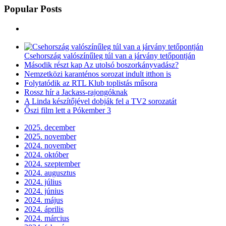
Popular Posts
Csehország valószínűleg túl van a járvány tetőpontján
Második részt kap Az utolsó boszorkányvadász?
Nemzetközi karanténos sorozat indult itthon is
Folytatódik az RTL Klub toplistás műsora
Rossz hír a Jackass-rajongóknak
A Linda készítőjével dobják fel a TV2 sorozatát
Őszi film lett a Pókember 3
2025. december
2025. november
2024. november
2024. október
2024. szeptember
2024. augusztus
2024. július
2024. június
2024. május
2024. április
2024. március