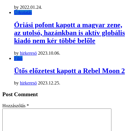
by
2022.01.24.
Űrkutatás
Óriási pofont kapott a magyar zene,
az utolsó, hazánkban is aktív globális
kiadó nem kér többé belőle
by
hirkeresö
2023.10.06.
Film
Ütős előzetest kapott a Rebel Moon 2
by
hirkeresö
2023.12.25.
Post Comment
Hozzászólás
*