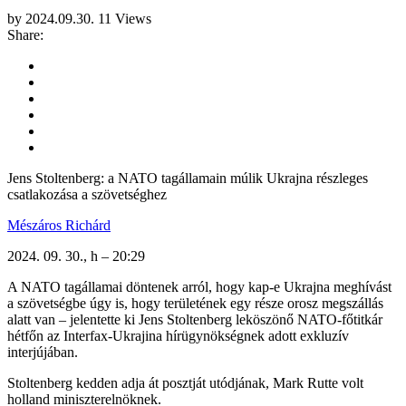
by
2024.09.30.
11 Views
Share:
Jens Stoltenberg: a NATO tagállamain múlik Ukrajna részleges
csatlakozása a szövetséghez
Mészáros Richárd
2024. 09. 30., h – 20:29
A NATO tagállamai döntenek arról, hogy kap-e Ukrajna meghívást
a szövetségbe úgy is, hogy területének egy része orosz megszállás
alatt van – jelentette ki Jens Stoltenberg leköszönő NATO-főtitkár
hétfőn az Interfax-Ukrajina hírügynökségnek adott exkluzív
interjújában.
Stoltenberg kedden adja át posztját utódjának, Mark Rutte volt
holland miniszterelnöknek.