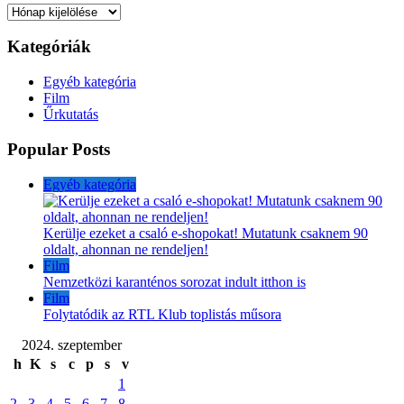
Archívum
Kategóriák
Egyéb kategória
Film
Űrkutatás
Popular Posts
Egyéb kategória
Kerülje ezeket a csaló e-shopokat! Mutatunk csaknem 90
oldalt, ahonnan ne rendeljen!
Film
Nemzetközi karanténos sorozat indult itthon is
Film
Folytatódik az RTL Klub toplistás műsora
2024. szeptember
h
K
s
c
p
s
v
1
2
3
4
5
6
7
8