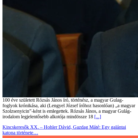
100 éve született Rózsás János író, történész, a magyar Gulag-
foglyok krónikása, aki (Lengyel József íróhoz hasonlóan) „a magyar
Szolzsenyicin”-ként is emlegettek. Rózsás János, a magyar Gulág-
irodalom legjelentősebb alkotója mindössze 18
[...]
Kincskeresők XX. – Hohler Dávid, Gazdag Máté: Egy galántai
katona története…