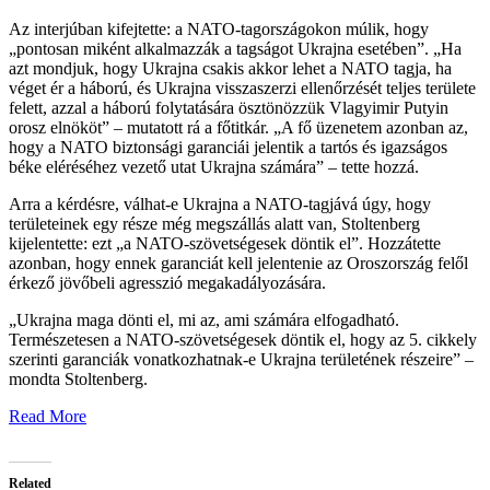
Az interjúban kifejtette: a NATO-tagországokon múlik, hogy
„pontosan miként alkalmazzák a tagságot Ukrajna esetében”. „Ha
azt mondjuk, hogy Ukrajna csakis akkor lehet a NATO tagja, ha
véget ér a háború, és Ukrajna visszaszerzi ellenőrzését teljes területe
felett, azzal a háború folytatására ösztönözzük Vlagyimir Putyin
orosz elnököt” – mutatott rá a főtitkár. „A fő üzenetem azonban az,
hogy a NATO biztonsági garanciái jelentik a tartós és igazságos
béke eléréséhez vezető utat Ukrajna számára” – tette hozzá.
Arra a kérdésre, válhat-e Ukrajna a NATO-tagjává úgy, hogy
területeinek egy része még megszállás alatt van, Stoltenberg
kijelentette: ezt „a NATO-szövetségesek döntik el”. Hozzátette
azonban, hogy ennek garanciát kell jelentenie az Oroszország felől
érkező jövőbeli agresszió megakadályozására.
„Ukrajna maga dönti el, mi az, ami számára elfogadható.
Természetesen a NATO-szövetségesek döntik el, hogy az 5. cikkely
szerinti garanciák vonatkozhatnak-e Ukrajna területének részeire” –
mondta Stoltenberg.
Read More
Related