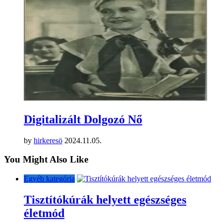
Digitalizált Dolgozó Nő
by
hirkeresö
2024.11.05.
You Might Also Like
Egyéb kategória
Tisztítókúrák helyett egészséges
életmód