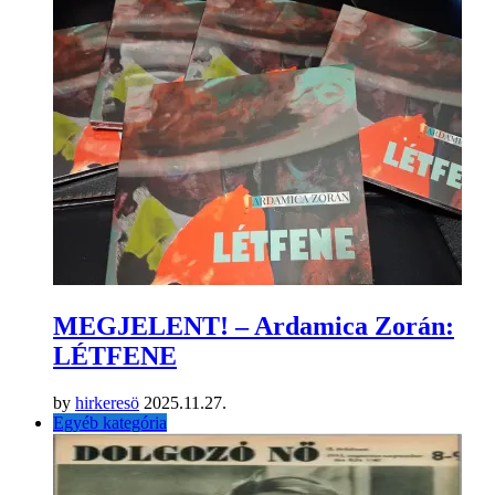
MEGJELENT! – Ardamica Zorán:
LÉTFENE
by
hirkeresö
2025.11.27.
Egyéb kategória