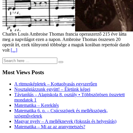
Charles Louis Ambroise Thomas francia operaszerző 215 éve látta
meg a napvilágot ezen a napon. Ambroise Thomas összesen 20
operát írt, ezek túlnyomó többsége a maguk korában repertoár darab
volt
[...]
Most Views Posts
A ritmusképletek – Kottaolvasás egyszerűen
Nosztalgiázzunk együtt! – Életünk képei
Távtanítás – Alapiskola 8. osztály • Többszörösen összetett
mondatok 1
Matematika – Kerekítés
Matematika 6. o. – Csúcsszögek és mellékszögek,
szögműveletek
Magyar nyelv – A melléknevek (fokozás és helyesírás)
Matematika – Mi az az aranymetszés?