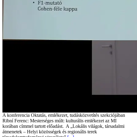
A konferencia Oktatás, emlékezet, tudásközvetítés szekciójában
Ribní Ferenc: Mesterséges múlt: kulturális emlékezet az MI
korában címmel tartott előadást. A „Lokális világok, társadalmi
átmenetek – Helyi közösségek és regionális terek