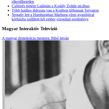
elkerülhetetlen
Csőtörés történt Galántán a Kodály Zoltán utcában
Több halálos áldozata van a Krathon tájfunnak Tajvanon
Negatív lett a Hamburgban Marburg-vírus gyanújával
kórházba szállított két ember vizsgálati eredménye
Magyar Interaktív Televízió
A magyar demokrácia mentora: Bibó István