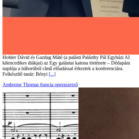
Hohler Dávid és Gazdag Máté (a palásti Palásthy Pál Egyházi AI
kilencedikes diákjai) az Egy galántai katona története – Dédapám
naplója a háborúból című előadással érkeztek a konferenciára.
Felkészítő tanár: Bényi
[...]
Ambroise Thomas francia operaszerző