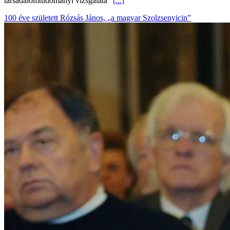
társadalomtudományi vizsgálata”
[...]
100 éve született Rózsás János, „a magyar Szolzsenyicin”