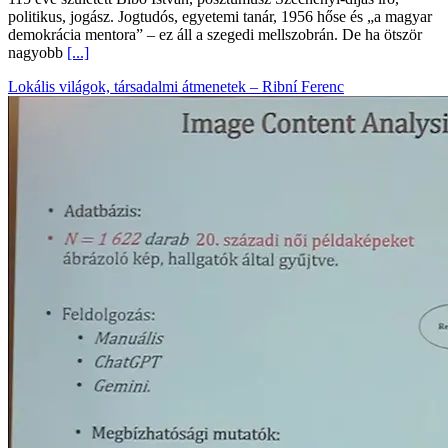
politikus, jogász. Jogtudós, egyetemi tanár, 1956 hőse és „a magyar
demokrácia mentora” – ez áll a szegedi mellszobrán. De ha ötször
nagyobb
[...]
Lokális világok, társadalmi átmenetek – Ribní Ferenc