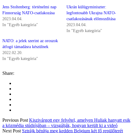
Jens Stoltenberg: történelmi nap
Ukrán külügyminiszter:
Finnország NATO-csatlakozása
legfontosabb Ukrajna NATO-
2023.04.04.
csatlakozásának előmozdítása
In "Egyéb kategória"
2023.04.04.
In "Egyéb kategória"
NATO: a jelek szerint az oroszok
átfogó támadásra készülnek
2022.02.20.
In "Egyéb kategória"
Share:
Previous Post
Kiszivárgott egy felvétel, amelyen Huliak hanyatt esik
a közmédia stúdiójában – vizsgálják, hogyan került ki a videó
Next Post
Sztrájk bénítja meg kedden Belgium két fő repülőterét