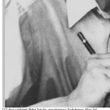
115 éve született Bibó István, posztumusz Széchenyi-díjas író,