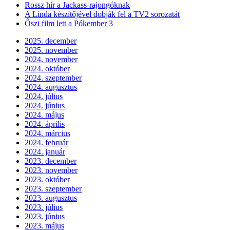
Rossz hír a Jackass-rajongóknak
A Linda készítőjével dobják fel a TV2 sorozatát
Őszi film lett a Pókember 3
2025. december
2025. november
2024. november
2024. október
2024. szeptember
2024. augusztus
2024. július
2024. június
2024. május
2024. április
2024. március
2024. február
2024. január
2023. december
2023. november
2023. október
2023. szeptember
2023. augusztus
2023. július
2023. június
2023. május