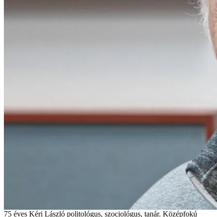
75 éves Kéri László politológus, szociológus, tanár. Középfokú