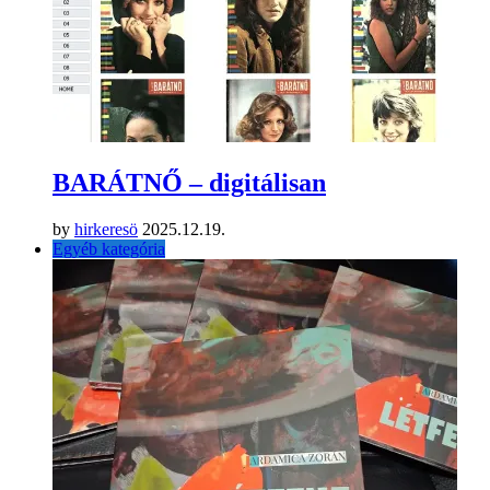
BARÁTNŐ – digitálisan
by
hirkeresö
2025.12.19.
Egyéb kategória