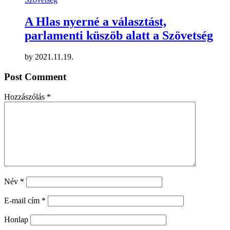
A Hlas nyerné a választást,
parlamenti küszöb alatt a Szövetség
by
2021.11.19.
Post Comment
Hozzászólás
*
Név
*
E-mail cím
*
Honlap