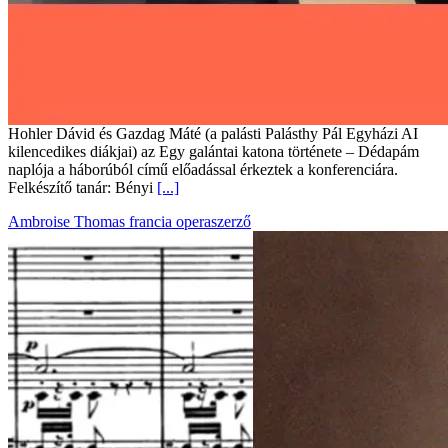
Hohler Dávid és Gazdag Máté (a palásti Palásthy Pál Egyházi AI
kilencedikes diákjai) az Egy galántai katona története – Dédapám
naplója a háborúból című előadással érkeztek a konferenciára.
Felkészítő tanár: Bényi
[...]
Ambroise Thomas francia operaszerző