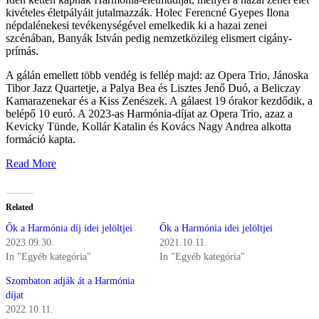
kivételes életpályáit jutalmazzák. Holec Ferencné Gyepes Ilona
népdalénekesi tevékenységével emelkedik ki a hazai zenei
szcénában, Banyák István pedig nemzetközileg elismert cigány-
prímás.
A gálán emellett több vendég is fellép majd: az Opera Trio, Jánoska
Tibor Jazz Quartetje, a Palya Bea és Lisztes Jenő Duó, a Beliczay
Kamarazenekar és a Kiss Zenészek. A gálaest 19 órakor kezdődik, a
belépő 10 euró. A 2023-as Harmónia-díjat az Opera Trio, azaz a
Kevicky Tünde, Kollár Katalin és Kovács Nagy Andrea alkotta
formáció kapta.
Read More
Related
Ők a Harmónia díj idei jelöltjei
Ők a Harmónia idei jelöltjei
2023.09.30.
2021.10.11.
In "Egyéb kategória"
In "Egyéb kategória"
Szombaton adják át a Harmónia
díjat
2022.10.11.