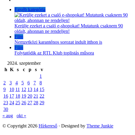
Egyéb kategória
Kerülje ezeket a csaló e-shopokat! Mutatunk csaknem 90
oldalt, ahonnan ne rendeljen!
Film
Nemzetközi karanténos sorozat indult itthon is
Film
Folytatódik az RTL Klub toplistás műsora
2024. szeptember
h
K
s
c
p
s
v
1
2
3
4
5
6
7
8
9
10
11
12
13
14
15
16
17
18
19
20
21
22
23
24
25
26
27
28
29
30
« aug
okt »
© Copyright 2026
Hírkereső
· Designed by
Theme Junkie