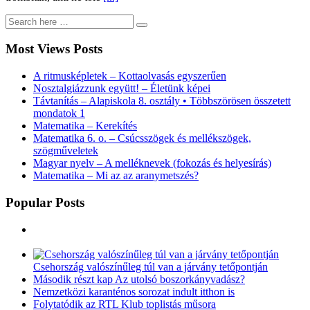
Most Views Posts
A ritmusképletek – Kottaolvasás egyszerűen
Nosztalgiázzunk együtt! – Életünk képei
Távtanítás – Alapiskola 8. osztály • Többszörösen összetett
mondatok 1
Matematika – Kerekítés
Matematika 6. o. – Csúcsszögek és mellékszögek,
szögműveletek
Magyar nyelv – A melléknevek (fokozás és helyesírás)
Matematika – Mi az az aranymetszés?
Popular Posts
Csehország valószínűleg túl van a járvány tetőpontján
Második részt kap Az utolsó boszorkányvadász?
Nemzetközi karanténos sorozat indult itthon is
Folytatódik az RTL Klub toplistás műsora