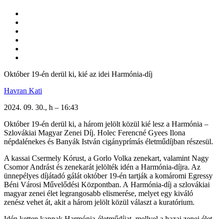
Október 19-én derül ki, kié az idei Harmónia-díj
Havran Kati
2024. 09. 30., h – 16:43
Október 19-én derül ki, a három jelölt közül kié lesz a Harmónia –
Szlovákiai Magyar Zenei Díj. Holec Ferencné Gyees Ilona
népdalénekes és Banyák István cigányprímás életműdíjban részesül.
A kassai Csermely Kórust, a Gorlo Volka zenekart, valamint Nagy
Csomor Andrást és zenekarát jelölték idén a Harmónia-díjra. Az
ünnepélyes díjátadó gálát október 19-én tartják a komáromi Egressy
Béni Városi Művelődési Központban. A Harmónia-díj a szlovákiai
magyar zenei élet legrangosabb elismerése, melyet egy kiváló
zenész vehet át, akit a három jelölt közül választ a kuratórium.
Idén ketten kapnak Harmónia-életműdíjat, mellyel a hazai zenei élet