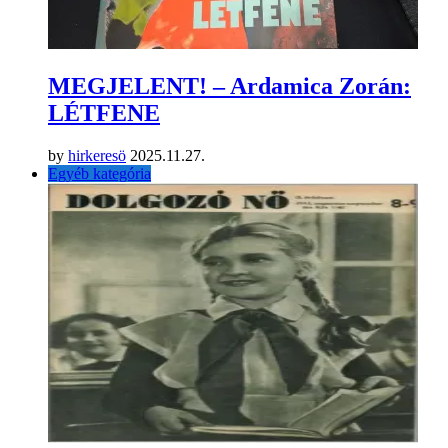
MEGJELENT! – Ardamica Zorán:
LÉTFENE
by
hirkeresö
2025.11.27.
Egyéb kategória