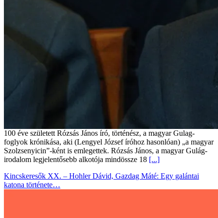
100 éve született Rózsás János író, történész, a magyar Gulag-
foglyok krónikása, aki (Lengyel József íróhoz hasonlóan) „a magyar
Szolzsenyicin”-ként is emlegettek. Rózsás János, a magyar Gulág-
irodalom legjelentősebb alkotója mindössze 18
[...]
Kincskeresők XX. – Hohler Dávid, Gazdag Máté: Egy galántai
katona története…