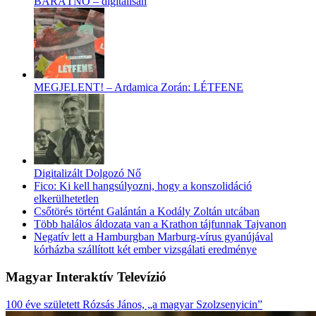
BARÁTNŐ – digitálisan
MEGJELENT! – Ardamica Zorán: LÉTFENE
Digitalizált Dolgozó Nő
Fico: Ki kell hangsúlyozni, hogy a konszolidáció
elkerülhetetlen
Csőtörés történt Galántán a Kodály Zoltán utcában
Több halálos áldozata van a Krathon tájfunnak Tajvanon
Negatív lett a Hamburgban Marburg-vírus gyanújával
kórházba szállított két ember vizsgálati eredménye
Magyar Interaktív Televízió
100 éve született Rózsás János, „a magyar Szolzsenyicin”